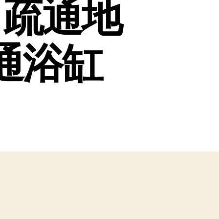
|疏通地
通浴缸