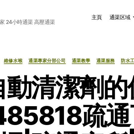
主頁
通渠区域
家 24小時通渠 高壓通渠
分
維修水喉
通渠專家分部公司
通渠教學
通渠服務
防水
类
自動清潔劑的
485818疏