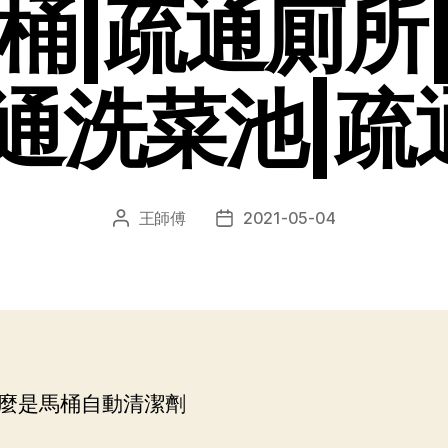
桶|疏通廁所
疏通洗菜池|疏
王師傅
2021-05-04
文
发
章
布
作
日
者
期
麼是馬桶自動清潔劑