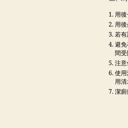
用後
用後
若有
避免
間受
注意
使用
用清
潔廁