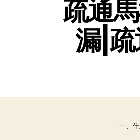
疏通馬
漏|
一、什