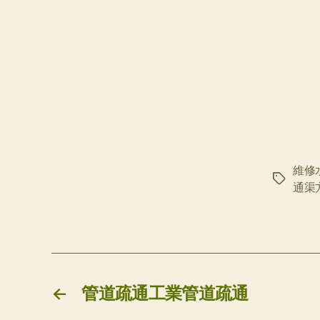
維修
标
通渠
签
←
管道疏通工業管道疏通