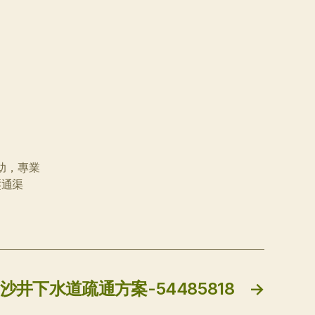
助，專業
壓通渠
沙井下水道疏通方案-54485818
→