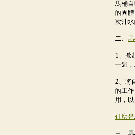
馬桶自
的固體
次沖水
二、
馬
1、掀
一遍，
2、將
的工作
用，以
什麼是
三、馬