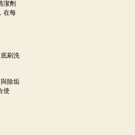
清潔劑
，在每
徹底刷洗
菌與除垢
合使