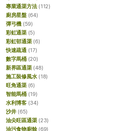
專業通渠方法
(112)
廚房星盤
(64)
彈弓機
(59)
彩虹通渠
(5)
彩虹邨通渠
(6)
快速疏通
(17)
數字馬桶
(20)
新界區通渠
(48)
施工裝修風水
(18)
旺角通渠
(6)
智能馬桶
(19)
水利博客
(34)
沙井
(65)
油尖旺區通渠
(23)
油污食物廚餘
(69)