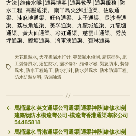
方法|維修水喉|通渠博客|通渠教學|通渠服務|防
水工程|高壓通渠。 南丫島尖沙咀通渠、佐敦通
渠、油麻地通渠、旺角通渠、太子通渠、長沙灣通
渠、荔枝角通渠、美孚通渠、九龍城通渠、九龍塘
通渠、黃大仙通渠、彩虹通渠、慈雲山通渠、秀茂
坪通渠、觀塘通渠、將軍澳通渠、寶琳通渠
天花板漏水
,
天花板漏水打针
,
專業漏水侦测
,
廚房星盤
,
施
工裝修風水
,
浴缸防水
,
漏水修补
,
維修水喉
,
緊急防水
,
裝修
标
風水
,
防水工程施工
,
防水打針
,
防水與風水
,
防水防漏工程
,
签
防水防漏材料
,
防漏油漆
←
馬桶漏水 英文通渠公司通渠|通渠神器|維修水喉|
建築物防水模達灣公司-模達灣香港通渠專家公司
54485818
→
馬桶漏水 香港通渠公司通渠|通渠神器|維修水喉|