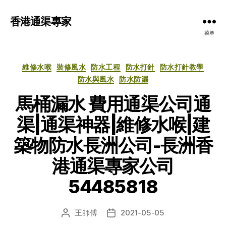
香港通渠專家
菜单
分
維修水喉
裝修風水
防水工程
防水打針
防水打針教學
类
防水與風水
防水防漏
馬桶漏水 費用通渠公司通
渠|通渠神器|維修水喉|建
築物防水長洲公司-長洲香
港通渠專家公司
54485818
王師傅
2021-05-05
文
发
章
布