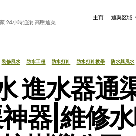
主頁
通渠区域
家 24小時通渠 高壓通渠
分
裝修風水
防水工程
防水打針
防水打針教學
防水與風水
类
水 進水器通
渠神器|維修水