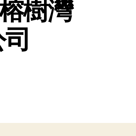
-榕樹灣
公司