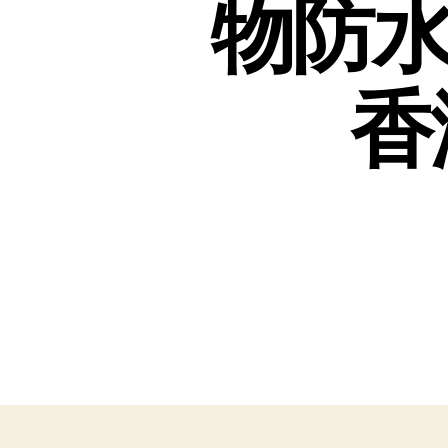
物防水
香