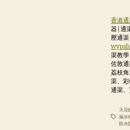
香港通渠
器|通
壓通渠
wypsh
渠教學
佐敦通
荔枝角
渠、彩
通渠、
天花
漏水
标
防水
签