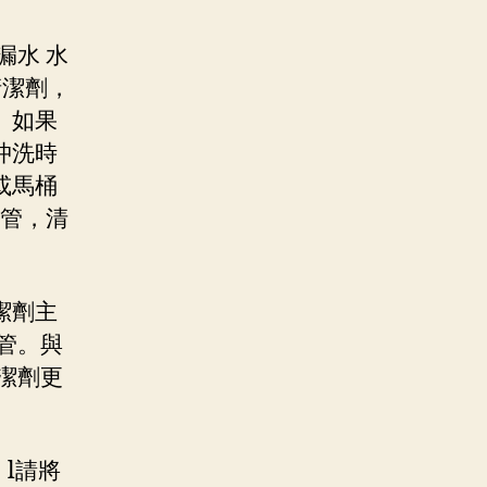
漏水 水
清潔劑，
。如果
沖洗時
或馬桶
水管，清
潔劑主
管。與
潔劑更
l請將