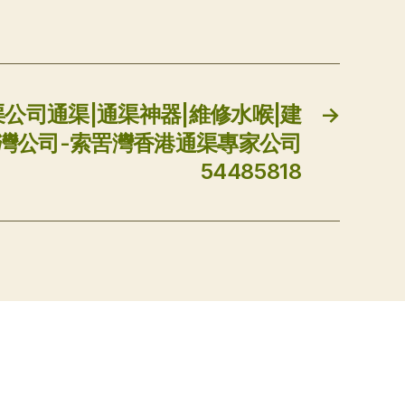
渠公司通渠|通渠神器|維修水喉|建
→
灣公司-索罟灣香港通渠專家公司
54485818