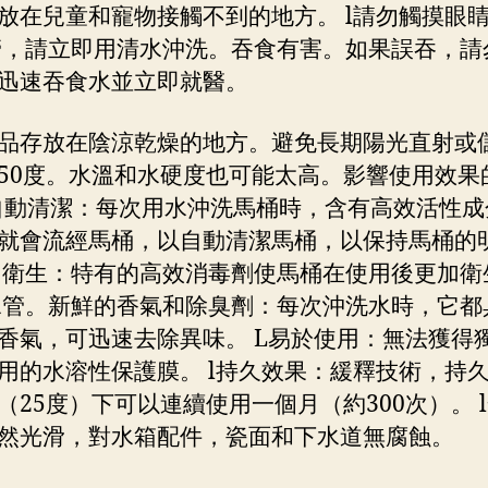
放在兒童和寵物接觸不到的地方。 l請勿觸摸眼
管，請立即用清水沖洗。吞食有害。如果誤吞，請
迅速吞食水並立即就醫。
品存放在陰涼乾燥的地方。避免長期陽光直射或
50度。水溫和水硬度也可能太高。影響使用效果
自動清潔：每次用水沖洗馬桶時，含有高效活性成
就會流經馬桶，以自動清潔馬桶，以保持馬桶的
 衛生：特有的高效消毒劑使馬桶在使用後更加衛
水管。新鮮的香氣和除臭劑：每次沖洗水時，它都
香氣，可迅速去除異味。 L易於使用：無法獲得
用的水溶性保護膜。 l持久效果：緩釋技術，持
（25度）下可以連續使用一個月（約300次）。 
然光滑，對水箱配件，瓷面和下水道無腐蝕。