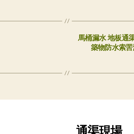
8
馬桶漏水 地板通
築物防水索罟
通渠現場