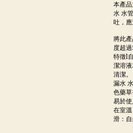
本產品
水 水
吐，應
將此產
度超過
特徵l
潔溶液
清潔。
漏水 
色藥草
易於使
在室溫
滑：自