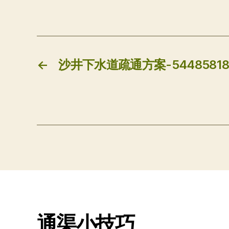
←
沙井下水道疏通方案-5448581
通渠小技巧