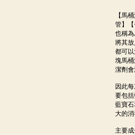
【馬桶
管】【
也稱為
將其放
都可以
塊馬桶
潔劑會
因此每
要包括
藍寶石
大的消
主要成