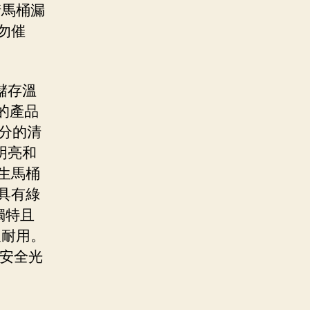
睛馬桶漏
勿催
儲存溫
的產品
分的清
明亮和
生馬桶
具有綠
獨特且
久耐用。
l安全光