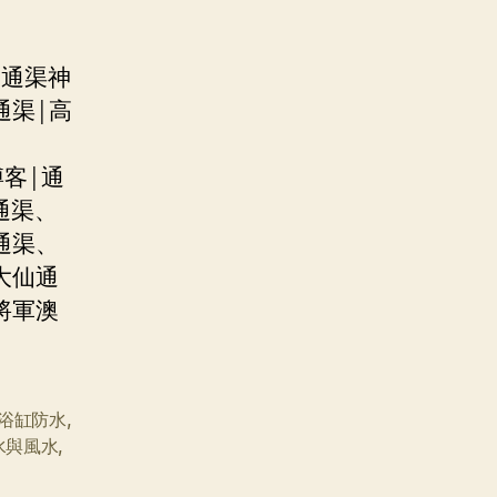
|通渠神
通渠|高
客|通
通渠、
通渠、
大仙通
將軍澳
浴缸防水
,
水與風水
,