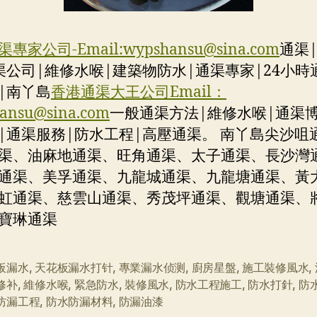
專家公司-Email:
wypshansu@sina.com
通渠
渠公司|維修水喉|建築物防水|通渠專家|24小時
|南丫島
香港通渠大王公司Email：
ansu@sina.com
一般通渠方法|維修水喉|通渠博
|通渠服務|防水工程|高壓通渠。 南丫島尖沙咀
渠、油麻地通渠、旺角通渠、太子通渠、長沙灣
通渠、美孚通渠、九龍城通渠、九龍塘通渠、黃
虹通渠、慈雲山通渠、秀茂坪通渠、觀塘通渠、
寶琳通渠
板漏水
,
天花板漏水打针
,
專業漏水侦测
,
廚房星盤
,
施工裝修風水
,
修补
,
維修水喉
,
緊急防水
,
裝修風水
,
防水工程施工
,
防水打針
,
防
防漏工程
,
防水防漏材料
,
防漏油漆