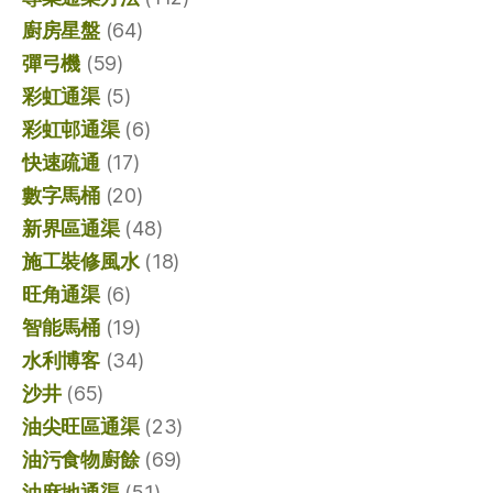
廚房星盤
(64)
彈弓機
(59)
彩虹通渠
(5)
彩虹邨通渠
(6)
快速疏通
(17)
數字馬桶
(20)
新界區通渠
(48)
施工裝修風水
(18)
旺角通渠
(6)
智能馬桶
(19)
水利博客
(34)
沙井
(65)
油尖旺區通渠
(23)
油污食物廚餘
(69)
油麻地通渠
(51)