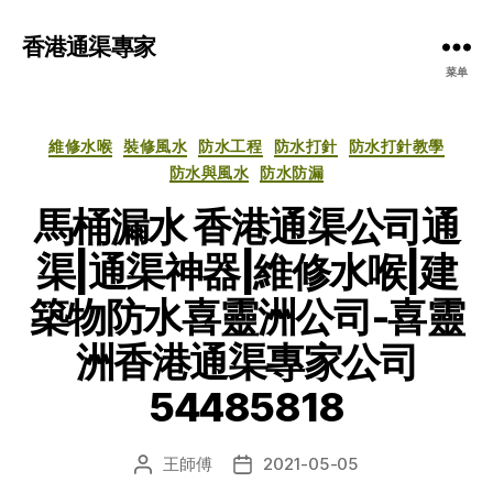
香港通渠專家
菜单
分
維修水喉
裝修風水
防水工程
防水打針
防水打針教學
类
防水與風水
防水防漏
馬桶漏水 香港通渠公司通
渠|通渠神器|維修水喉|建
築物防水喜靈洲公司-喜靈
洲香港通渠專家公司
54485818
王師傅
2021-05-05
文
发
章
布