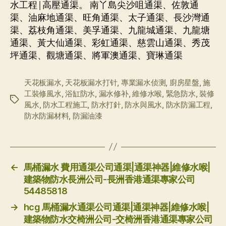
水工程|高壓通渠。 南丫島尖沙咀通渠、佐敦通
渠、油麻地通渠、旺角通渠、太子通渠、長沙灣通
渠、荔枝角通渠、美孚通渠、九龍城通渠、九龍塘
通渠、黃大仙通渠、彩虹通渠、慈雲山通渠、秀茂
坪通渠、觀塘通渠、將軍澳通渠、寶琳通渠
天花板漏水
,
天花板漏水打针
,
專業漏水侦测
,
廚房星盤
,
施
工裝修風水
,
浴缸防水
,
漏水修补
,
維修水喉
,
緊急防水
,
裝修
标
風水
,
防水工程施工
,
防水打針
,
防水與風水
,
防水防漏工程
,
签
防水防漏材料
,
防漏油漆
←
馬桶漏水 費用通渠公司通渠|通渠神器|維修水喉|
建築物防水長洲公司-長洲香港通渠專家公司
54485818
→
hcg 馬桶漏水通渠公司通渠|通渠神器|維修水喉|
建築物防水交椅洲公司-交椅洲香港通渠專家公司