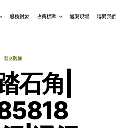
服務對象
收費標準
通渠現場
聯繫我們
防水防漏
踏石角|
5818