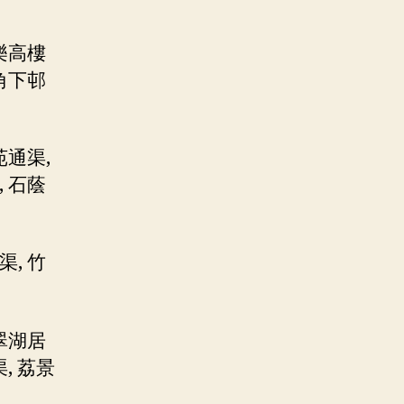
樂高樓
角下邨
苑通渠,
 石蔭
, 竹
翠湖居
, 荔景