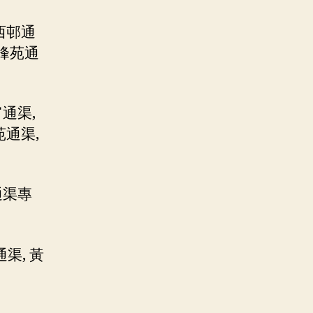
西邨通
彩峰苑通
通渠,
苑通渠,
通渠專
渠, 黃