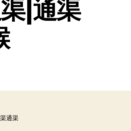
渠|通渠
喉
通渠通渠