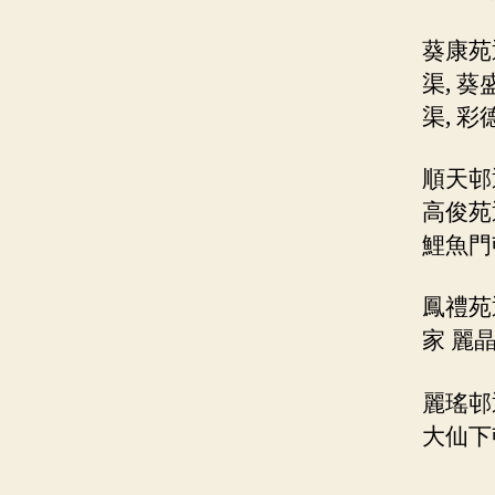
葵康苑
渠, 
渠, 
順天邨
高俊苑
鯉魚門
鳳禮苑
家 麗
麗瑤邨
大仙下邨