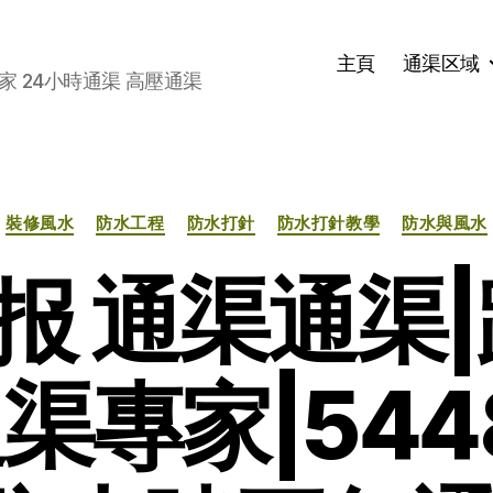
主頁
通渠区域
家 24小時通渠 高壓通渠
分
裝修風水
防水工程
防水打針
防水打針教學
防水與風水
类
报 通渠通渠|
渠專家|5448