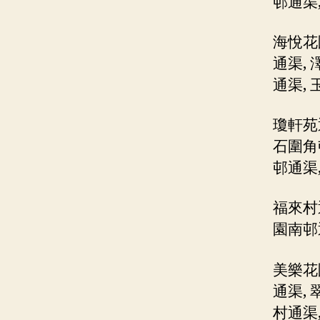
邨通渠
海悅花
通渠,
通渠, 
瓊軒苑
石圍角
邨通渠
福來村
園南邨
美樂花
通渠, 
村通渠