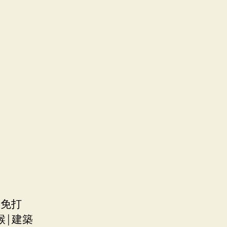
水免打
喉|建築