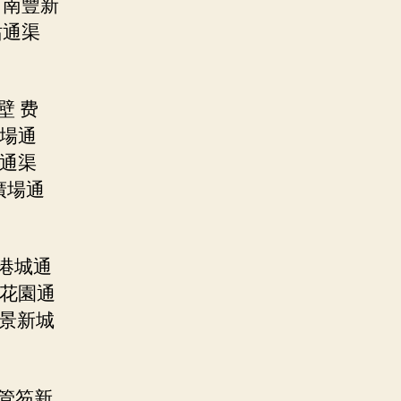
|南豐新
站通渠
壁 费
廣場通
城通渠
廣場通
港城通
威花園通
愉景新城
掃管笏新