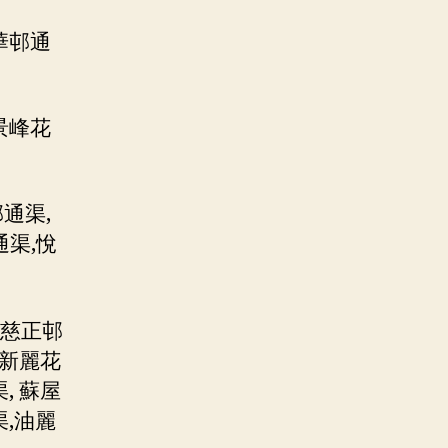
華邨通
景峰花
通渠,
通渠,悅
 慈正邨
 新麗花
, 蘇屋
渠,油麗