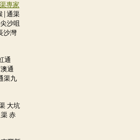
渠專家
喉|通渠
笏尖沙咀
長沙灣
虹通
軍澳通
通渠九
渠 大坑
渠 赤