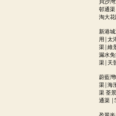
貝沙灣
邨通渠
淘大花
新港城
用|太
渠|維
漏水免
渠|天
蔚藍灣
渠|海
渠 荃
通渠 |
盈翠半