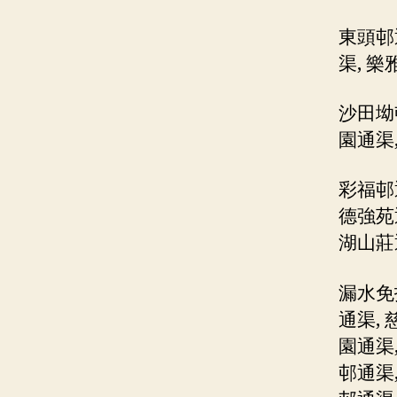
東頭邨
渠, 
沙田坳
園通渠
彩福邨
德強苑
湖山莊
漏水免
通渠, 
園通渠,
邨通渠