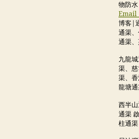
物防水
Emai
博客|
通渠、
通渠、
九龍城
渠、慈
渠、香
龍塘通
西半山
通渠 
柱通渠