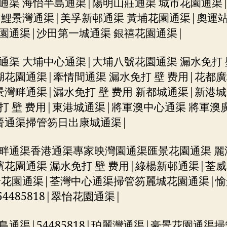
通渠 海怡半島通渠|陽明山莊通渠 城市花園通渠
 鯉景灣通渠|美孚新邨通渠 黃埔花園通渠|奧運
園通渠|沙田第一城通渠 銀禧花園通渠|
通渠 大埔中心通渠|大埔八號花園通渠 漏水免打 
湖花園通渠|牽情間通渠 漏水免打 壁 费用|花都
景灣畔通渠|漏水免打 壁 费用 新都城通渠|新港
打 壁 费用|東港城通渠|將軍澳中心通渠 將軍澳
晉通渠掃管笏日出康城通渠|
畔通渠香港通渠專家映灣園通渠匯景花園通渠 麗
濱花園通渠 漏水免打 壁 费用|綠楊新邨通渠|荃
景花園通渠|荃灣中心通渠掃管笏麗城花園通渠|
54485818|翠怡花園通渠|
島通渠|54485818|珀麗灣通渠|豪景花園通渠