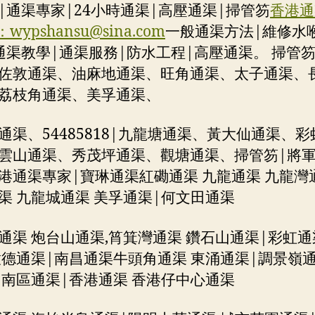
|通渠專家|24小時通渠|高壓通渠|掃管笏
香港通
l：
wypshansu@sina.com
一般通渠方法|維修水
通渠教學|通渠服務|防水工程|高壓通渠。 掃管
佐敦通渠、油麻地通渠、旺角通渠、太子通渠、
荔枝角通渠、美孚通渠、
通渠、54485818|九龍塘通渠、黃大仙通渠、彩
雲山通渠、秀茂坪通渠、觀塘通渠、掃管笏|將
港通渠專家|寶琳通渠紅磡通渠 九龍通渠 九龍灣
渠 九龍城通渠 美孚通渠|何文田通渠
通渠 炮台山通渠,筲箕灣通渠 鑽石山通渠|彩虹通
啟德通渠|南昌通渠牛頭角通渠 東涌通渠|調景嶺通
 南區通渠|香港通渠 香港仔中心通渠