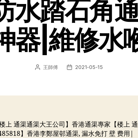
防水踏石角通
神器|維修水
王師傅
2021-05-15
文
发
章
布
作
日
者
期
楼上 通渠通渠大王公司】香港通渠專家【楼上 
54485818】香港李鄭屋邨通渠, 漏水免打 壁 费用|