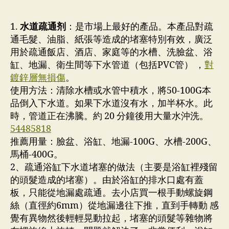
通
者
期
剂,
下
1.
水道疏通剂
：是市場上最好的產品。本產品對疏
水
通毛髮、油脂、紙張等造成的堵塞特別有效，廣泛
道
用於疏通飯店、酒店、家庭等的水槽、洗臉盆、浴
疏
缸、地漏、衛生間等下水管道（包括PVC管） ，
對
通
鍍鋅層無損傷
。
方
使用方法：清除水槽或水管中積水，將50-100G本
法
品倒入下水道。如果下水道沒有水，加半杯水。此
54485818
香
時，管道正在沸騰。約 20 分鐘後用大量水沖洗。
港
54485818
通
推薦用量：臉盆、浴缸、地漏-100G、水槽-200G、
渠
馬桶-400G。
公
2、疏通浴缸下水道堵塞的做法（主要是浴缸裡殘留
司|
的頭髮造成的堵塞）。由於浴缸的排水口處有蓋
通
板，只能從地漏處疏通。去小店買一根手動螺旋鋼
渠|
快
絲（直徑約6mm）從地漏邊往下推，直到手轉動 感
速
覺有異物然後輕輕晃動拉起，堵塞的頭髮等雜物將
通