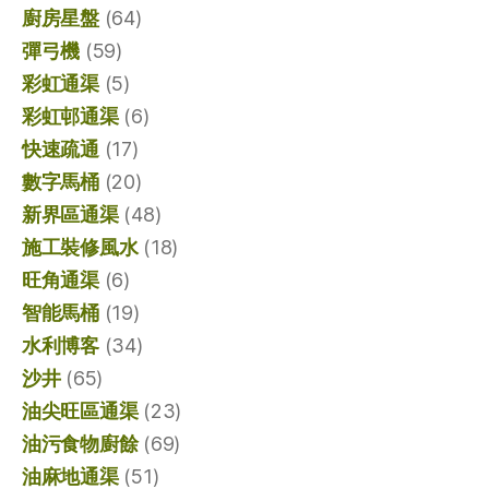
廚房星盤
(64)
彈弓機
(59)
彩虹通渠
(5)
彩虹邨通渠
(6)
快速疏通
(17)
數字馬桶
(20)
新界區通渠
(48)
施工裝修風水
(18)
旺角通渠
(6)
智能馬桶
(19)
水利博客
(34)
沙井
(65)
油尖旺區通渠
(23)
油污食物廚餘
(69)
油麻地通渠
(51)