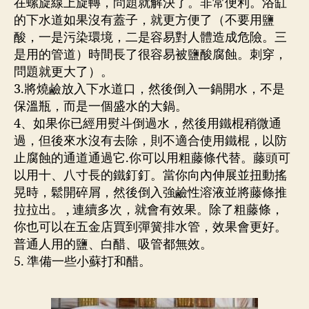
在螺旋線上旋轉，問題就解決了。非常便利。浴缸
渠
的下水道如果沒有蓋子，就更方便了（不要用鹽
酸，一是污染環境，二是容易對人體造成危險。三
是用的管道）時間長了很容易被鹽酸腐蝕。刺穿，
問題就更大了）。
3.將燒鹼放入下水道口，然後倒入一鍋開水，不是
保溫瓶，而是一個盛水的大鍋。
4、如果你已經用熨斗倒過水，然後用鐵棍稍微通
過，但後來水沒有去除，則不適合使用鐵棍，以防
止腐蝕的通道通過它.你可以用粗藤條代替。藤頭可
以用十、八寸長的鐵釘釘。當你向內伸展並扭動搖
晃時，鬆開碎屑，然後倒入強鹼性溶液並將藤條推
拉拉出。 , 連續多次，就會有效果。除了粗藤條，
你也可以在五金店買到彈簧排水管，效果會更好。
普通人用的鹽、白醋、吸管都無效。
5. 準備一些小蘇打和醋。