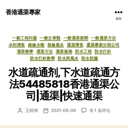
香港通渠專家
菜单
分
一般工程问题
一般文章類
一般通渠新聞
一般通渠方法
类
水利博客
維修水喉
裝修風水
通渠博客
通渠專家分部公司
通渠教學
通渠方法
通渠服務
防水工程
防水打針
防水打針教學
防水與風水
防水防漏
水道疏通剂,下水道疏通方
法54485818香港通渠公
司|通渠|快速通渠
水
王師傅
2021-06-09
有 1 条评论
文
发
道
章
布
疏
作
日