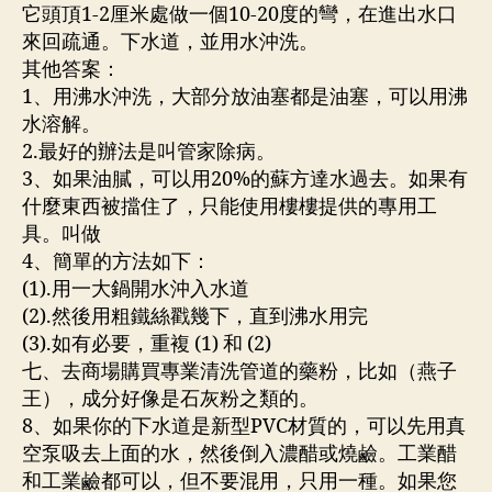
它頭頂1-2厘米處做一個10-20度的彎，在進出水口
來回疏通。下水道，並用水沖洗。
其他答案：
1、用沸水沖洗，大部分放油塞都是油塞，可以用沸
水溶解。
2.最好的辦法是叫管家除病。
3、如果油膩，可以用20%的蘇方達水過去。如果有
什麼東西被擋住了，只能使用樓樓提供的專用工
具。叫做
4、簡單的方法如下：
(1).用一大鍋開水沖入水道
(2).然後用粗鐵絲戳幾下，直到沸水用完
(3).如有必要，重複 (1) 和 (2)
七、去商場購買專業清洗管道的藥粉，比如（燕子
王），成分好像是石灰粉之類的。
8、如果你的下水道是新型PVC材質的，可以先用真
空泵吸去上面的水，然後倒入濃醋或燒鹼。工業醋
和工業鹼都可以，但不要混用，只用一種。如果您