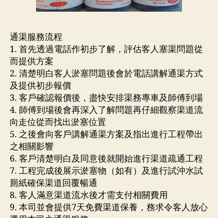
通渠服務流程
1. 首先透過電話作初步了解，評估客人塞渠問題從
而提供方案
2. 清楚明白客人淤塞問題後會於電話講解通渠方式
及提供初步報價
3. 客戶確認報價後，盡快安排渠務專車及師傅到場
4. 師傅到場後會再深入了解問題再仔細觀察渠道流
向走位從而找出淤塞位置
5. 之後會向客戶講解通渠方案及指出進行工程帶出
之相關影響
6. 客戶清楚明白及同意後就開始進行渠道疏通工程
7. 工程完成後展示淤塞物（如有）及進行試沖水試
厠紙確保渠道回覆暢通
8. 客人滿意渠道流水後才需支付相關費用
9. 本司並會提供7天免費渠道保養，務求令客人放心