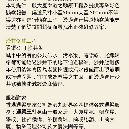
本司提供一般大廈渠道之勘察工程及提供專業彩色
勘察報告。渠道尺寸小至50mm大至 300mm不等
渠道亦可進行勘察工程。透過進行渠道勘察就能更
清楚了解渠道問題從而尋找出正確維修方案。
沙井修補工程
通渠公司 換井蓋
城市中所有的公共供水、污水渠、電話線、光纖網
絡都可能透過沙井下的地下通道聯結。沙井經過多
年使用後常會因為老鼠挖掘或污水侵蝕而出現崩爛
或掉磚問題，往往成為塞渠之主因，而透過進行沙
井修補就能減輕淤塞情況。
服務對象
香港通渠專家公司為港九新界各區提供各式通渠服
務：
通渠王
對象由一般家居、大廈屋苑、獨立屋、
學校、社福機構、酒樓食肆、商場地舖、工商大
廈、物業管理公司及大廈法團等等。