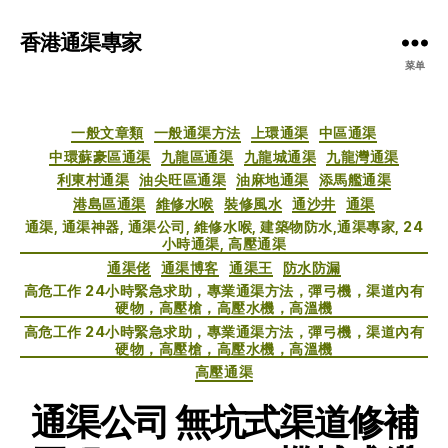
香港通渠專家
菜单
分
一般文章類
一般通渠方法
上環通渠
中區通渠
类
中環蘇豪區通渠
九龍區通渠
九龍城通渠
九龍灣通渠
利東村通渠
油尖旺區通渠
油麻地通渠
添馬艦通渠
港島區通渠
維修水喉
裝修風水
通沙井
通渠
通渠, 通渠神器, 通渠公司, 維修水喉, 建築物防水,通渠專家, 24
小時通渠, 高壓通渠
通渠佬
通渠博客
通渠王
防水防漏
高危工作 24小時緊急求助，專業通渠方法，彈弓機，渠道內有
硬物，高壓槍，高壓水機，高溫機
高危工作 24小時緊急求助，專業通渠方法，彈弓機，渠道內有
硬物，高壓槍，高壓水機，高溫機
高壓通渠
通渠公司 無坑式渠道修補