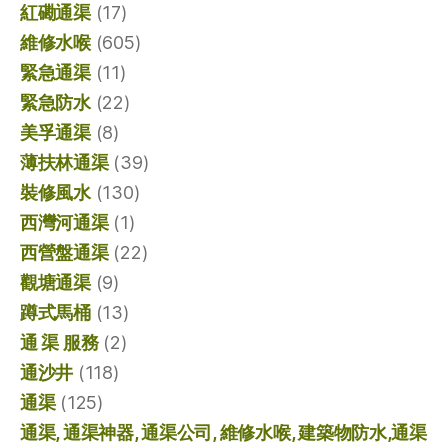
紅磡通渠
(17)
維修水喉
(605)
緊急通渠
(11)
緊急防水
(22)
美孚通渠
(8)
薄扶林通渠
(39)
裝修風水
(130)
西灣河通渠
(1)
西營盤通渠
(22)
觀塘通渠
(9)
蹲式馬桶
(13)
通 渠 服務
(2)
通沙井
(118)
通渠
(125)
通渠, 通渠神器, 通渠公司, 維修水喉, 建築物防水,通渠