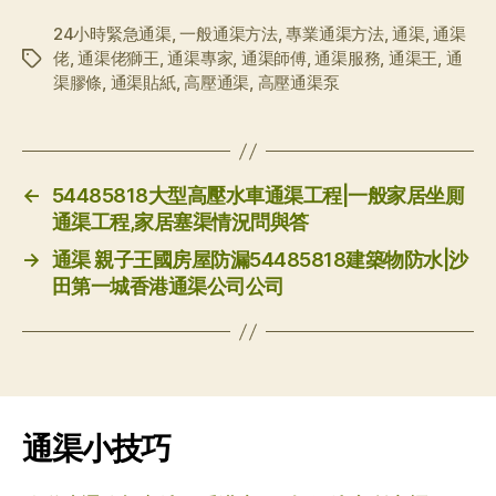
24小時緊急通渠
,
一般通渠方法
,
專業通渠方法
,
通渠
,
通渠
佬
,
通渠佬獅王
,
通渠專家
,
通渠師傅
,
通渠服務
,
通渠王
,
通
标
渠膠條
,
通渠貼紙
,
高壓通渠
,
高壓通渠泵
签
←
54485818大型高壓水車通渠工程|一般家居坐厠
通渠工程,家居塞渠情況問與答
→
通渠 親子王國房屋防漏54485818建築物防水|沙
田第一城香港通渠公司公司
通渠小技巧