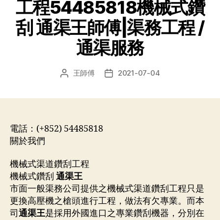
工程54485818機械式鑽
刮 通渠王師傅|渠務工程 /
通渠服務
王師傅
2021-07-04
文
发
章
布
作
日
者
期
電話：(+852) 54485818
關於我們
機械式渠道鑽刮工程
機械式鑽刮
通渠王
市面一般渠務公司提供之機械式渠道鑽刮工程只是
更換高壓機之槍頭進行工程，做法有欠專業。而本
司
通渠王
是採用外國進口之專業鑽刮機器，分別在