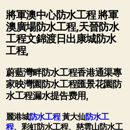
渡
通
將軍澳中心防水工程 將軍
渠-
通
澳廣場防水工程,天晉防水
渠
工程文錦渡日出康城防水
神
器-
工程,
維
修
水
喉
蔚藍灣畔防水工程香港通渠專
家映灣園防水工程匯景花園防
水工程漏水提告费用,
麗港城
防水工程
黃大仙
防水工
程
、彩虹防水工程、慈雲山防水工