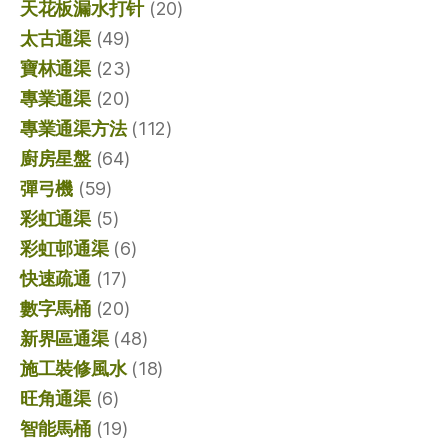
天花板漏水打针
(20)
太古通渠
(49)
寶林通渠
(23)
專業通渠
(20)
專業通渠方法
(112)
廚房星盤
(64)
彈弓機
(59)
彩虹通渠
(5)
彩虹邨通渠
(6)
快速疏通
(17)
數字馬桶
(20)
新界區通渠
(48)
施工裝修風水
(18)
旺角通渠
(6)
智能馬桶
(19)