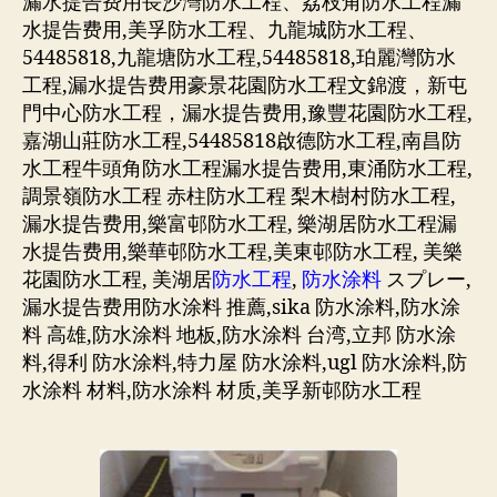
漏水提告费用長沙灣防水工程、荔枝角防水工程漏
水提告费用,美孚防水工程、九龍城防水工程、
54485818,九龍塘防水工程,54485818,珀麗灣防水
工程,漏水提告费用豪景花園防水工程文錦渡，新屯
門中心防水工程，漏水提告费用,豫豐花園防水工程,
嘉湖山莊防水工程,54485818啟德防水工程,南昌防
水工程牛頭角防水工程漏水提告费用,東涌防水工程,
調景嶺防水工程 赤柱防水工程 梨木樹村防水工程,
漏水提告费用,樂富邨防水工程, 樂湖居防水工程漏
水提告费用,樂華邨防水工程,美東邨防水工程, 美樂
花園防水工程, 美湖居
防水工程
,
防水涂料
スプレー,
漏水提告费用防水涂料 推薦,sika 防水涂料,防水涂
料 高雄,防水涂料 地板,防水涂料 台湾,立邦 防水涂
料,得利 防水涂料,特力屋 防水涂料,ugl 防水涂料,防
水涂料 材料,防水涂料 材质,美孚新邨防水工程