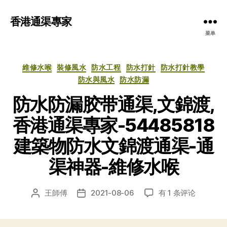
香港通渠專家
菜单
分
維修水喉
裝修風水
防水工程
防水打針
防水打針教學
类
防水與風水
防水防漏
防水防漏胶带通渠,文錦渡,
香港通渠專家-54485818
建築物防水文錦渡通渠-通
渠神器-維修水喉
防
王師傅
2021-08-06
有 1 条评论
文
发
水
章
布
防
作
日
漏
者
期