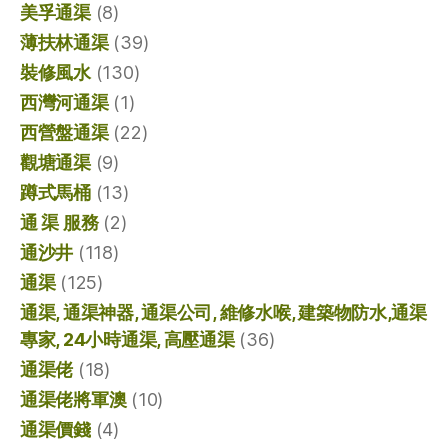
美孚通渠
(8)
薄扶林通渠
(39)
裝修風水
(130)
西灣河通渠
(1)
西營盤通渠
(22)
觀塘通渠
(9)
蹲式馬桶
(13)
通 渠 服務
(2)
通沙井
(118)
通渠
(125)
通渠, 通渠神器, 通渠公司, 維修水喉, 建築物防水,通渠
專家, 24小時通渠, 高壓通渠
(36)
通渠佬
(18)
通渠佬將軍澳
(10)
通渠價錢
(4)