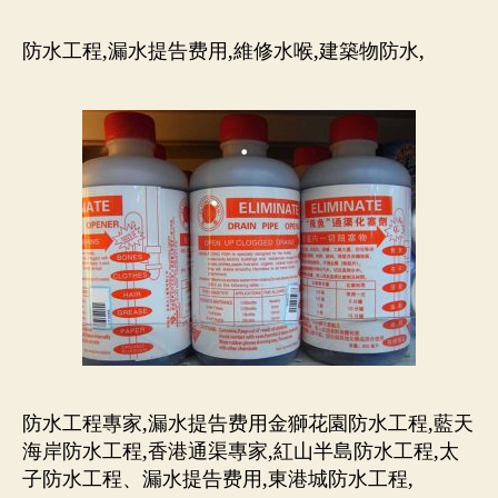
胶
带
防水工程,漏水提告费用,維修水喉,建築物防水,
通
渠,
文
錦
渡,
香
港
通
渠
專
家-54485818
建
築
物
防
防水工程專家,漏水提告费用金獅花園防水工程,藍天
水
海岸防水工程,香港通渠專家,紅山半島防水工程,太
文
子防水工程、漏水提告费用,東港城防水工程,
錦