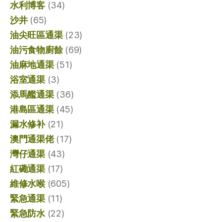
水利博客
(34)
沙井
(65)
油尖旺區通渠
(23)
油污食物廚餘
(69)
油麻地通渠
(51)
浴室通渠
(3)
添馬艦通渠
(36)
港島區通渠
(45)
漏水修补
(21)
澳門通渠佬
(17)
灣仔通渠
(43)
紅磡通渠
(17)
維修水喉
(605)
緊急通渠
(11)
緊急防水
(22)