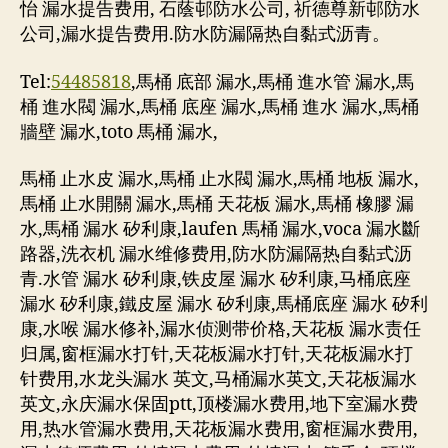
怡 漏水提告费用, 石蔭邨防水公司, 祈德尊新邨防水
公司,漏水提告费用.防水防漏隔热自黏式沥青。
Tel:
54485818
,馬桶 底部 漏水,馬桶 進水管 漏水,馬
桶 進水閥 漏水,馬桶 底座 漏水,馬桶 進水 漏水,馬桶
牆壁 漏水,toto 馬桶 漏水,
馬桶 止水皮 漏水,馬桶 止水閥 漏水,馬桶 地板 漏水,
馬桶 止水開關 漏水,馬桶 天花板 漏水,馬桶 橡膠 漏
水,馬桶 漏水 矽利康,laufen 馬桶 漏水,voca 漏水斷
路器,洗衣机 漏水维修费用,防水防漏隔热自黏式沥
青.水管 漏水 矽利康,铁皮屋 漏水 矽利康,马桶底座
漏水 矽利康,鐵皮屋 漏水 矽利康,馬桶底座 漏水 矽利
康,水喉 漏水修补,漏水侦测带价格,天花板 漏水责任
归属,窗框漏水打针,天花板漏水打针,天花板漏水打
针费用,水龙头漏水 英文,马桶漏水英文,天花板漏水
英文,永庆漏水保固ptt,顶楼漏水费用,地下室漏水费
用,热水管漏水费用,天花板漏水费用,窗框漏水费用,