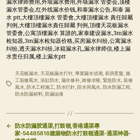
漏水律师费用,外墙漏水费用,外墙漏水 管委会,顶楼
漏水管委会,红外线漏水价钱,和泰漏水公告,和泰 漏
水 ptt,大樓頂樓漏水 管委會,大樓頂樓漏水 責任歸屬
判例,大樓頂樓漏水責任歸屬 判例,頂樓天花板漏水
管委會,公寓頂樓漏水 算誰的,家泰建设漏水,3m漏水
检知器,3m漏水检知器价格,买房漏水纠纷,公寓漏水
纠纷,透天漏水纠纷,冰箱漏水孔,漏水律师信,楼上漏
水责任归属,楼上漏水ptt
天花板漏水
,
天花板漏水打针
,
專業漏水侦测
,
廚房星盤
,
施
工裝修風水
,
浴缸防水
,
漏水修补
,
維修水喉
,
緊急防水
,
裝修
标
風水
,
防水工程施工
,
防水打針
,
防水與風水
,
防水防漏工程
,
签
防水防漏材料
,
防漏油漆
←
防水防漏胶通渠,打鼓嶺,香港通渠專
家-54485818建築物防水打鼓嶺通渠-通渠神器-