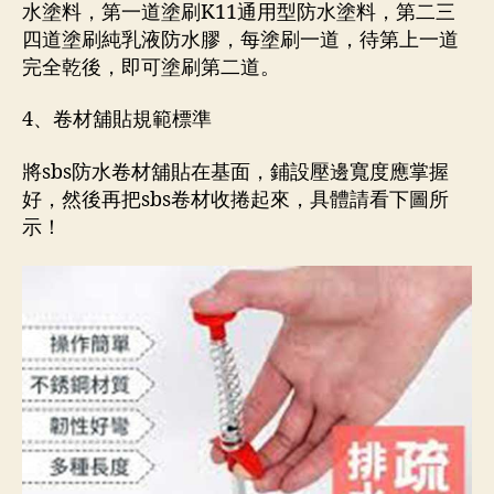
水塗料，第一道塗刷K11通用型防水塗料，第二三
四道塗刷純乳液防水膠，每塗刷一道，待第上一道
完全乾後，即可塗刷第二道。
4、卷材舖貼規範標準
將sbs防水卷材舖貼在基面，鋪設壓邊寬度應掌握
好，然後再把sbs卷材收捲起來，具體請看下圖所
示！