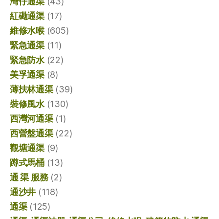
灣仔通渠
(43)
紅磡通渠
(17)
維修水喉
(605)
緊急通渠
(11)
緊急防水
(22)
美孚通渠
(8)
薄扶林通渠
(39)
裝修風水
(130)
西灣河通渠
(1)
西營盤通渠
(22)
觀塘通渠
(9)
蹲式馬桶
(13)
通 渠 服務
(2)
通沙井
(118)
通渠
(125)