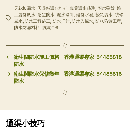
天花板漏水
,
天花板漏水打针
,
專業漏水侦测
,
廚房星盤
,
施
工裝修風水
,
浴缸防水
,
漏水修补
,
維修水喉
,
緊急防水
,
裝修
标
風水
,
防水工程施工
,
防水打針
,
防水與風水
,
防水防漏工程
,
签
防水防漏材料
,
防漏油漆
←
衛生間防水施工價格 – 香港通渠專家-54485818
防水
→
衛生間防水保修幾年 – 香港通渠專家-54485818
防水
通渠小技巧