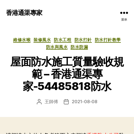
香港通渠專家
菜单
分
維修水喉
裝修風水
防水工程
防水打針
防水打針教學
类
防水與風水
防水防漏
屋面防水施工質量驗收規
範 – 香港通渠專
家-54485818防水
王師傅
2021-08-08
文
发
章
布
作
日
者
期