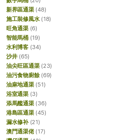
數字馬桶
(20)
新界區通渠
(48)
施工裝修風水
(18)
旺角通渠
(6)
智能馬桶
(19)
水利博客
(34)
沙井
(65)
油尖旺區通渠
(23)
油污食物廚餘
(69)
油麻地通渠
(51)
浴室通渠
(3)
添馬艦通渠
(36)
港島區通渠
(45)
漏水修补
(21)
澳門通渠佬
(17)