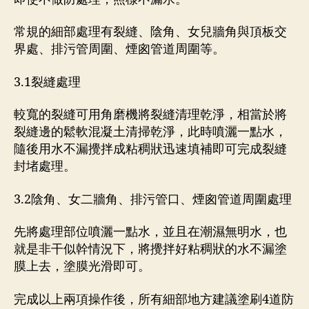
常規的細部處理有裂縫、陰角、女兒牆角與頂板交
界處、排污管周圍、煙囪管道周圍等。
3.1裂縫處理
較寬的裂縫可用角磨機將裂縫清理乾淨，相當於將
裂縫邊的鬆軟混凝土清掃乾淨，此時噴灑一點水，
隨後用水不漏攪拌成粘稠狀迅速填補即可完成裂縫
封堵處理。
3.2陰角、女二牆角、排污管口、煙囪管道周圍處理
先將處理部位噴灑一點水，並且在潮濕無明水，也
就是非干似幹情況下，將攪拌好粘稠狀的水不漏塗
膜上去，塗膜光滑即可。
完成以上兩項操作後，所有細部地方建議塗刷4道防