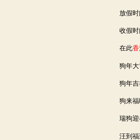
放假时间
收假时间
在此
香
狗年大
狗年吉
狗来福
瑞狗迎
汪到福