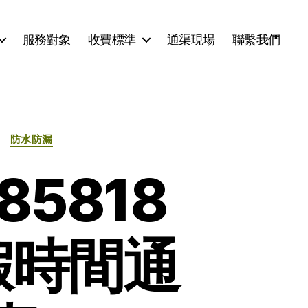
服務對象
收費標準
通渠現場
聯繫我們
防水防漏
5818
假時間通