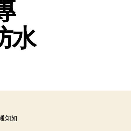
專
8防水
通知如