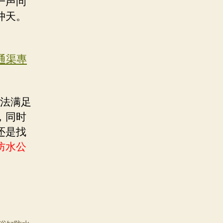
一声问
冲天。
//通渠專
无法满足
，同时
还是找
防水公