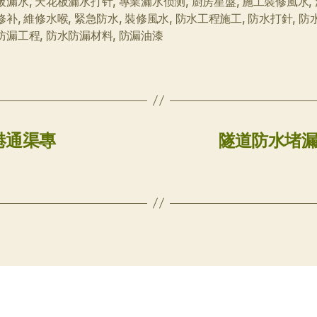
板漏水
,
天花板漏水打针
,
專業漏水侦测
,
廚房星盤
,
施工裝修風水
,
修补
,
維修水喉
,
緊急防水
,
裝修風水
,
防水工程施工
,
防水打針
,
防
防漏工程
,
防水防漏材料
,
防漏油漆
港通渠專
隧道防水堵漏 