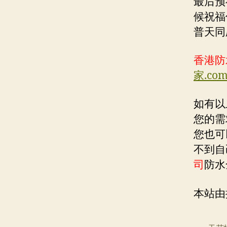
最后预
候祝福
普天同
香港防
家.com
如有
您的需
您也可
不到自
司
防水
本站由搭