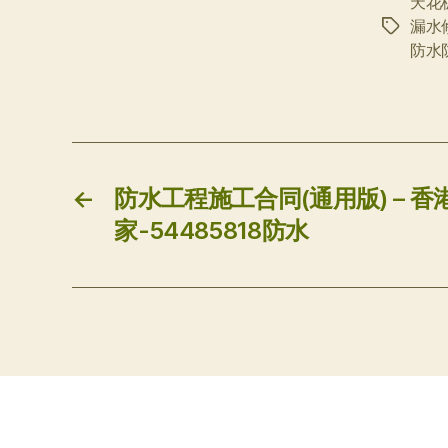
天花
漏水
标
防水
签
←
防水工程施工合同(通用版) – 香
家-54485818防水