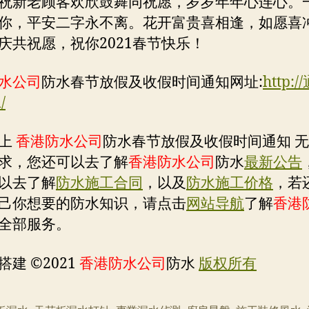
祝新老顾客欢欣鼓舞同祝愿，岁岁年年心连心。
你，平安二字永不离。花开富贵喜相逢，如愿喜
庆共祝愿，祝你2021春节快乐！
水公司
防水春节放假及收假时间通知网址:
http:
/
以上
香港防水公司
防水春节放假及收假时间通知 
求，您还可以去了解
香港防水公司
防水
最新公告
以去了解
防水施工合同
，以及
防水施工价格
，若
己你想要的防水知识，请点击
网站导航
了解
香港
全部服务。
建 ©2021
香港防水公司
防水
版权所有