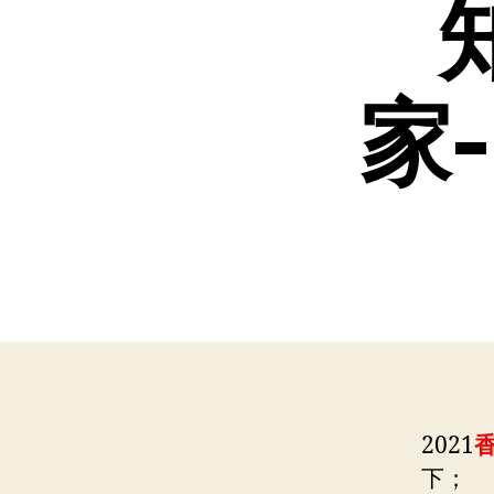
家-
2021
下；