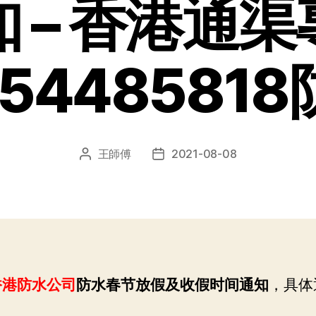
知 – 香港通渠
5448581
王師傅
2021-08-08
文
发
章
布
作
日
者
期
香港防水公司
防水春节放假及收假时间通知
，具体