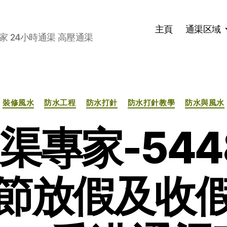
主頁
通渠区域
家 24小時通渠 高壓通渠
分
裝修風水
防水工程
防水打針
防水打針教學
防水與風水
类
渠專家-5448
節放假及收