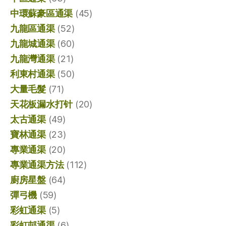
中環蘇豪區通渠
(45)
九龍區通渠
(52)
九龍城通渠
(60)
九龍灣通渠
(21)
利東村通渠
(50)
大量毛髮
(71)
天花板漏水打针
(20)
太古通渠
(49)
寶林通渠
(23)
專業通渠
(20)
專業通渠方法
(112)
廚房星盤
(64)
彈弓機
(59)
彩虹通渠
(5)
彩虹邨通渠
(6)