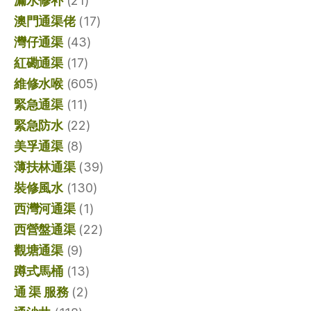
漏水修补
(21)
澳門通渠佬
(17)
灣仔通渠
(43)
紅磡通渠
(17)
維修水喉
(605)
緊急通渠
(11)
緊急防水
(22)
美孚通渠
(8)
薄扶林通渠
(39)
裝修風水
(130)
西灣河通渠
(1)
西營盤通渠
(22)
觀塘通渠
(9)
蹲式馬桶
(13)
通 渠 服務
(2)