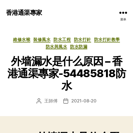
香港通渠專家
菜单
分
維修水喉
裝修風水
防水工程
防水打針
防水打針教學
类
防水與風水
防水防漏
外墙漏水是什么原因 – 香
港通渠專家-54485818防
水
王師傅
2021-08-20
文
发
章
布
作
日
者
期