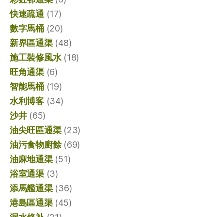
快速疏通
(17)
數字馬桶
(20)
新界區通渠
(48)
施工裝修風水
(18)
旺角通渠
(6)
智能馬桶
(19)
水利博客
(34)
沙井
(65)
油尖旺區通渠
(23)
油污食物廚餘
(69)
油麻地通渠
(51)
浴室通渠
(3)
添馬艦通渠
(36)
港島區通渠
(45)