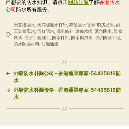
己想要的防水知识，请点击
网站导航
了解
香港防水
公司
防水所有服务。
天花板漏水
,
天花板漏水打针
,
專業漏水侦测
,
廚房星盤
,
施
工裝修風水
,
浴缸防水
,
漏水修补
,
維修水喉
,
緊急防水
,
裝修
标
風水
,
防水工程施工
,
防水打針
,
防水與風水
,
防水防漏工程
,
签
防水防漏材料
,
防漏油漆
←
外墙防水补漏公司 – 香港通渠專家-54485818防
水
→
外墙防水补漏价格 – 香港通渠專家-54485818防
水