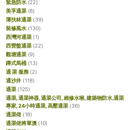
緊急防水
(22)
美孚通渠
(8)
薄扶林通渠
(39)
裝修風水
(130)
西灣河通渠
(1)
西營盤通渠
(22)
觀塘通渠
(9)
蹲式馬桶
(13)
通 渠 服務
(2)
通沙井
(118)
通渠
(125)
通渠, 通渠神器, 通渠公司, 維修水喉, 建築物防水,通渠
專家, 24小時通渠, 高壓通渠
(36)
通渠佬
(18)
通渠佬將軍澳
(10)