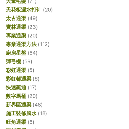
大量毛髮
(71)
天花板漏水打针
(20)
太古通渠
(49)
寶林通渠
(23)
專業通渠
(20)
專業通渠方法
(112)
廚房星盤
(64)
彈弓機
(59)
彩虹通渠
(5)
彩虹邨通渠
(6)
快速疏通
(17)
數字馬桶
(20)
新界區通渠
(48)
施工裝修風水
(18)
旺角通渠
(6)