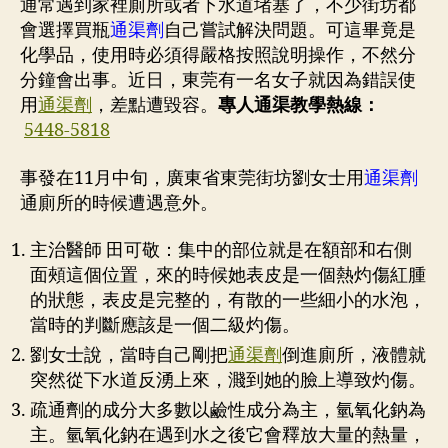
通常遇到家裡廁所或者下水道堵塞了，不少街坊都
會選擇買瓶
通渠劑
自己嘗試解決問題。可這畢竟是
化學品，使用時必須得嚴格按照說明操作，不然分
分鐘會出事。近日，東莞有一名女子就因為錯誤使
用
通渠劑
，差點遭毀容。
專人通渠教學熱線：
5448-5818
事發在11月中旬，廣東省東莞街坊劉女士用
通渠劑
通廁所的時候遭遇意外。
主治醫師 田可敬：集中的部位就是在額部和右側
面頰這個位置，來的時候她表皮是一個熱灼傷紅腫
的狀態，表皮是完整的，有散的一些細小的水泡，
當時的判斷應該是一個二級灼傷。
劉女士說，當時自己剛把
通渠劑
倒進廁所，液體就
突然從下水道反湧上來，濺到她的臉上導致灼傷。
疏通劑的成分大多數以鹼性成分為主，氫氧化鈉為
主。氫氧化鈉在遇到水之後它會釋放大量的熱量，