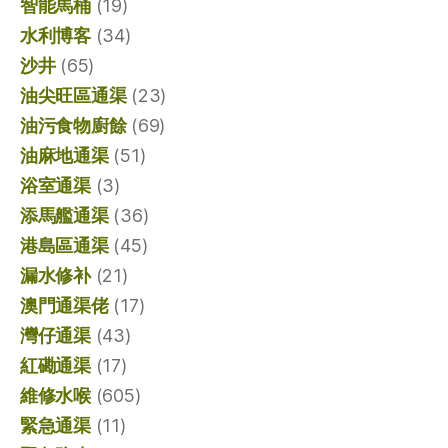
智能馬桶
(19)
水利博客
(34)
沙井
(65)
油尖旺區通渠
(23)
油污食物廚餘
(69)
油麻地通渠
(51)
浴室通渠
(3)
添馬艦通渠
(36)
港島區通渠
(45)
漏水修补
(21)
澳門通渠佬
(17)
灣仔通渠
(43)
紅磡通渠
(17)
維修水喉
(605)
緊急通渠
(11)