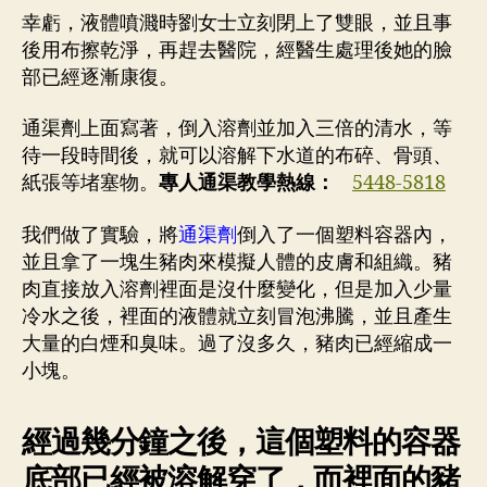
幸虧，液體噴濺時劉女士立刻閉上了雙眼，並且事
後用布擦乾淨，再趕去醫院，經醫生處理後她的臉
部已經逐漸康復。
通渠劑上面寫著，倒入溶劑並加入三倍的清水，等
待一段時間後，就可以溶解下水道的布碎、骨頭、
紙張等堵塞物。
專人通渠教學熱線：
5448-5818
我們做了實驗，將
通渠劑
倒入了一個塑料容器內，
並且拿了一塊生豬肉來模擬人體的皮膚和組織。豬
肉直接放入溶劑裡面是沒什麼變化，但是加入少量
冷水之後，裡面的液體就立刻冒泡沸騰，並且產生
大量的白煙和臭味。過了沒多久，豬肉已經縮成一
小塊。
經過幾分鐘之後，這個塑料的容器
底部已經被溶解穿了，而裡面的豬