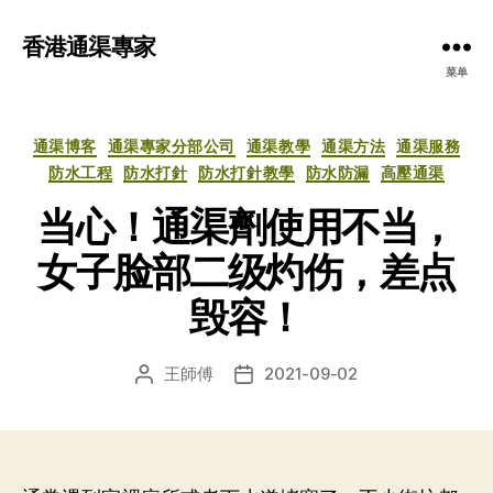
香港通渠專家
菜单
分
通渠博客
通渠專家分部公司
通渠教學
通渠方法
通渠服務
类
防水工程
防水打針
防水打針教學
防水防漏
高壓通渠
当心！通渠劑使用不当，
女子脸部二级灼伤，差点
毁容！
王師傅
2021-09-02
文
发
章
布
作
日
者
期