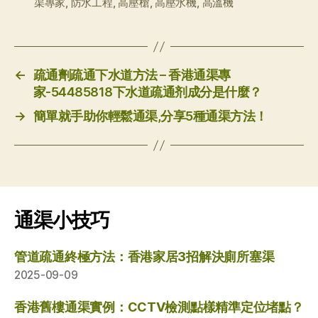
渠專家
,
防水工程
,
高壓槍
,
高壓水機
,
高溫機
←
疏通劑疏通下水道方法 – 香港通渠專
家-54485818下水道疏通剂成分是什麼？
→
簡單就手助你輕鬆通渠,分享5種通渠方法！
通渠小技巧
管道疏通終極方法：香港家居3招解決廁所塞渠
2025-09-09
香港舊樓通渠實例：CCTV檢測點樣精準定位堵點？