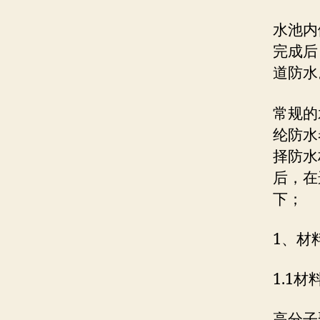
水池内
完成后
道防水
常规的
纶防水卷
择防水
后，在
下；
1、材
1.1材
高分子