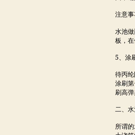
注意事
水池做
板，在
5、涂
待丙纶
涂刷第
刷高弹
二、水
所谓的