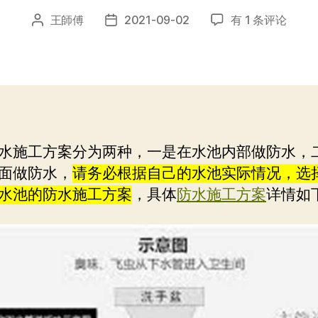
水
王師傅
2021-09-02
有 1 条评论
文
发
池
章
布
防
作
日
水
者
期
施
工
方
案
水施工方案分为两种，一是在水池内部做防水，
–
面做防水，
请务必根据自己的水池实际情况，选
香
港
水池的防水施工方案
，具体
防水施工方案
详情如
通
渠
專
家-54485818
防
水