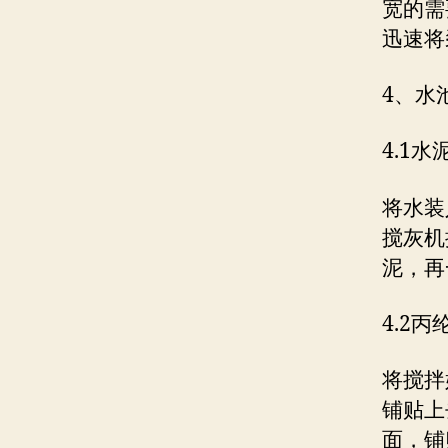
宽的需
迅速将
4、水
4.1
将水装
搅灰机
泥，再
4.2
将搅拌
铺贴上
面，铺