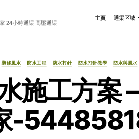
主頁
通渠区域
家 24小時通渠 高壓通渠
分
裝修風水
防水工程
防水打針
防水打針教學
防水與風水
类
水施工方案 –
-544858