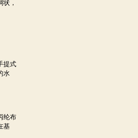
稠状，
手提式
的水
丙纶布
在基
。