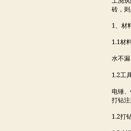
土浇筑
砖，则
1、材
1.1材
水不漏
1.2工
电锤、
打钻注
1.2