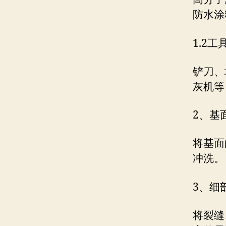
防水涂
1.2工
铲刀、
灰机等
2、基
将基面
冲洗。
3、细
将裂缝