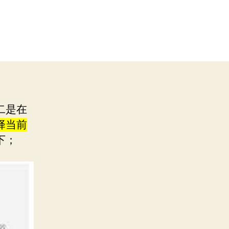
二是在
择当前
下；