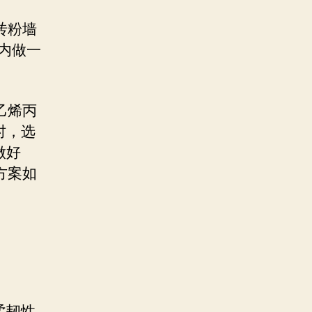
砖粉墙
内做一
乙烯丙
时，选
做好
方案如
柔韧性