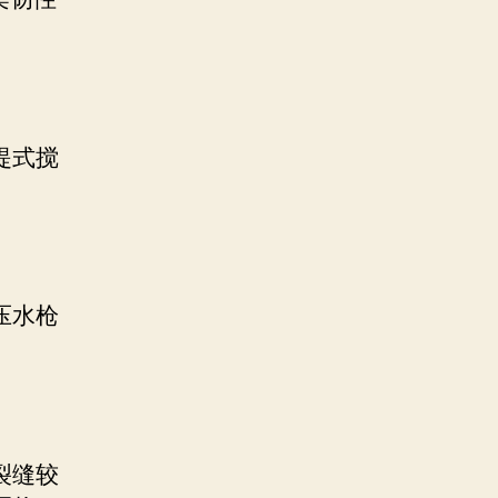
提式搅
压水枪
裂缝较