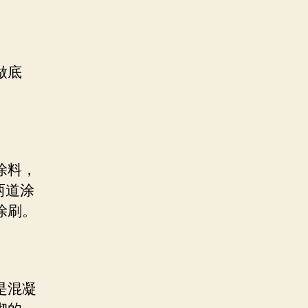
做底
。
涂料，
两道涂
涂刷。
是混凝