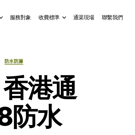
服務對象
收費標準
通渠現場
聯繫我們
防水防漏
 香港通
18防水