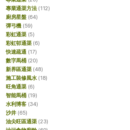
專業通渠方法
(112)
廚房星盤
(64)
彈弓機
(59)
彩虹通渠
(5)
彩虹邨通渠
(6)
快速疏通
(17)
數字馬桶
(20)
新界區通渠
(48)
施工裝修風水
(18)
旺角通渠
(6)
智能馬桶
(19)
水利博客
(34)
沙井
(65)
油尖旺區通渠
(23)