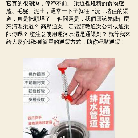
你
它真的很潮濕，停滯不前。 渠道裡堆積的食物殘
輕
渣、毛髮、泥土，通常一下子就往上流，堵住的渠
鬆
道，真是把頭埋了。 但問題是，我們應該先做什麼
通
來清理渠道？ 高壓通渠一定要請教通渠公司或通渠
渠,
師傅嗎？ 您注意使用運河水還是通渠劑？ 就等我來
分
給大家介紹5種簡單的通渠方式，助你輕鬆通渠！
享
5
種
通
渠
方
法！