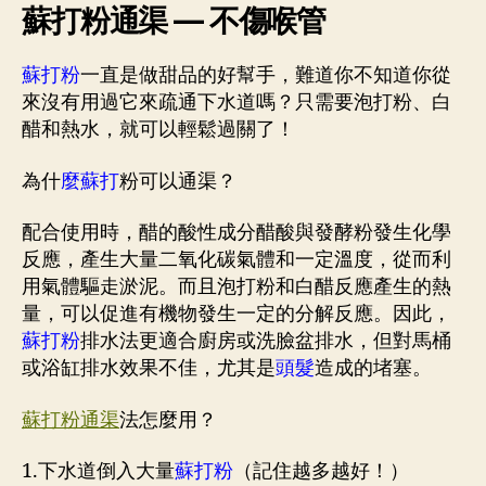
蘇打粉通渠 — 不傷喉管
蘇打粉
一直是做甜品的好幫手，難道你不知道你從
來沒有用過它來疏通下水道嗎？只需要泡打粉、白
醋和熱水，就可以輕鬆過關了！
為什
麼蘇打
粉可以通渠？
配合使用時，醋的酸性成分醋酸與發酵粉發生化學
反應，產生大量二氧化碳氣體和一定溫度，從而利
用氣體驅走淤泥。而且泡打粉和白醋反應產生的熱
量，可以促進有機物發生一定的分解反應。因此，
蘇打粉
排水法更適合廚房或洗臉盆排水，但對馬桶
或浴缸排水效果不佳，尤其是
頭髮
造成的堵塞。
蘇打粉通渠
法怎麼用？
1.下水道倒入大量
蘇打粉
（記住越多越好！）