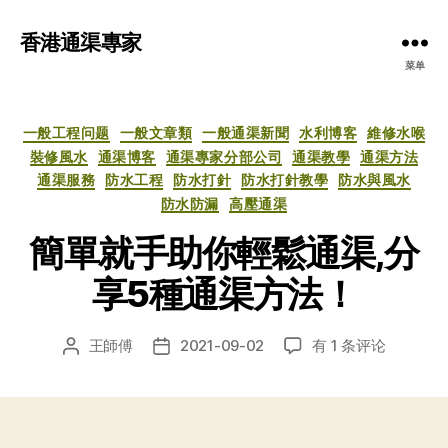
香港通渠專家
菜单
分
一般工程问题
一般文章類
一般通渠新聞
水利博客
維修水喉
类
裝修風水
通渠博客
通渠專家分部公司
通渠教學
通渠方法
通渠服務
防水工程
防水打針
防水打針教學
防水與風水
防水防漏
高壓通渠
簡單就手助你輕鬆通渠,分
享5種通渠方法！
簡
王師傅
2021-09-02
有 1 条评论
文
发
單
章
布
就
作
日
手
者
期
助