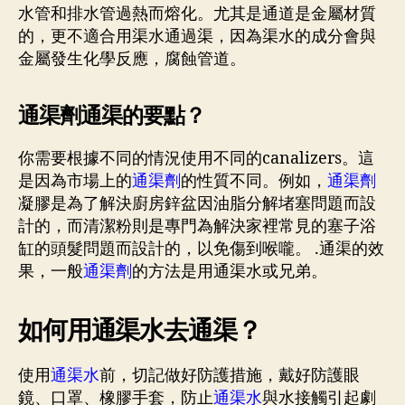
水管和排水管過熱而熔化。尤其是通道是金屬材質
的，更不適合用渠水通過渠，因為渠水的成分會與
金屬發生化學反應，腐蝕管道。
通渠劑通渠的要點？
你需要根據不同的情況使用不同的canalizers。這
是因為市場上的
通渠劑
的性質不同。例如，
通渠劑
凝膠是為了解決廚房鋅盆因油脂分解堵塞問題而設
計的，而清潔粉則是專門為解決家裡常見的塞子浴
缸的頭髮問題而設計的，以免傷到喉嚨。 .通渠的效
果，一般
通渠劑
的方法是用通渠水或兄弟。
如何用通渠水去通渠？
使用
通渠水
前，切記做好防護措施，戴好防護眼
鏡、口罩、橡膠手套，防止
通渠水
與水接觸引起劇