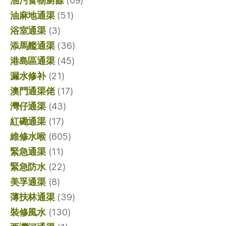
油污食物廚餘
(69)
油麻地通渠
(51)
浴室通渠
(3)
添馬艦通渠
(36)
港島區通渠
(45)
漏水修补
(21)
澳門通渠佬
(17)
灣仔通渠
(43)
紅磡通渠
(17)
維修水喉
(605)
緊急通渠
(11)
緊急防水
(22)
美孚通渠
(8)
薄扶林通渠
(39)
裝修風水
(130)