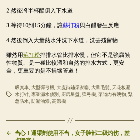
2.然後將半杯醋倒入下水道
3.等待10到15分鐘，讓
蘇打粉
與白醋發生反應
4.然後倒入大量熱水沖洗下水道，洗去殘留物
雖然用
蘇打粉
排排水管比排水慢，但它不是強腐蝕
性物質。是一種比較溫和自然的排水方式，更安
全，更重要的是不損壞管道！
吸糞車
,
大型彈弓機
,
大廈街鋪渠淤塞
,
大量毛髮
,
天花板漏
水打针
,
專業漏水侦测
,
廚房星盤
,
彈弓機
,
渠道內有硬物
,
緊
标
急防水
,
防漏油漆
,
高溫機
签
←
当心！通渠劑使用不当，女子脸部二级灼伤，差