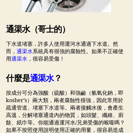
通渠水（哥士的）
下水道堵塞，許多人使用運河水通過下水道。然
而，
通渠水
系統具有很強的腐蝕性。如果不正確使
用
通渠水
，很容易受傷！
什麼是
通渠水
？
按成分可分為強酸（硫酸）和強鹼（氫氧化鈉，即
kosher’s）兩大類，兩者腐蝕性很強，因此常用於
疏通管道、堵塞下水道等。兩者接觸水後，會產生
高溫，分解堵塞通道內的物質，如頭髮、纖維、廚
餘、紙巾等。你能通過運河水/兄弟受傷的喉嚨嗎？
如果不按照使用說明使用正確的用量，很容易造成