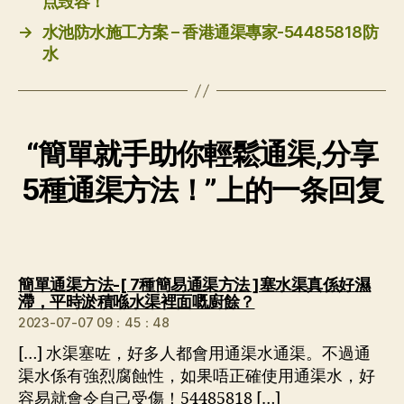
点毁容！
→
水池防水施工方案 – 香港通渠專家-54485818防
水
“簡單就手助你輕鬆通渠,分享
5種通渠方法！”上的一条回复
簡單通渠方法-[ 7種簡易通渠方法 ]塞水渠真係好濕
说：
滯，平時淤積喺水渠裡面嘅廚餘？
2023-07-07 09：45：48
[…] 水渠塞咗，好多人都會用通渠水通渠。不過通
渠水係有強烈腐蝕性，如果唔正確使用通渠水，好
容易就會令自己受傷！54485818 […]