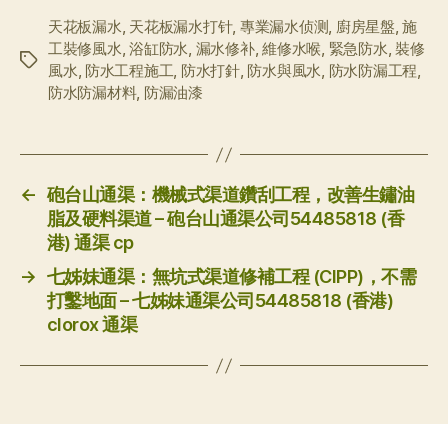
天花板漏水
,
天花板漏水打针
,
專業漏水侦测
,
廚房星盤
,
施
工裝修風水
,
浴缸防水
,
漏水修补
,
維修水喉
,
緊急防水
,
裝修
标
風水
,
防水工程施工
,
防水打針
,
防水與風水
,
防水防漏工程
,
签
防水防漏材料
,
防漏油漆
←
砲台山通渠：機械式渠道鑽刮工程，改善生鏽油
脂及硬料渠道 – 砲台山通渠公司54485818 (香
港) 通渠 cp
→
七姊妹通渠：無坑式渠道修補工程 (CIPP)，不需
打鑿地面 – 七姊妹通渠公司54485818 (香港)
clorox 通渠