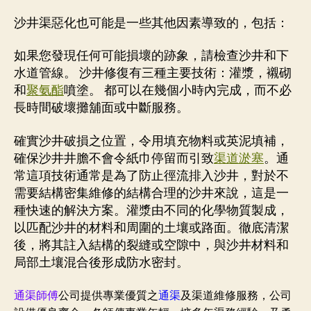
沙井渠惡化也可能是一些其他因素導致的，包括：
如果您發現任何可能損壞的跡象，請檢查沙井和下
水道管線。 沙井修復有三種主要技術：灌漿，襯砌
和
聚氨酯
噴塗。 都可以在幾個小時內完成，而不必
長時間破壞攤舖面或中斷服務。
確實沙井破損之位置，令用填充物料或英泥填補，
確保沙井井膽不會令紙巾停留而引致
渠道淤塞
。通
常這項技術通常是為了防​​止徑流排入沙井，對於不
需要結構密集維修的結構合理的沙井來說，這是一
種快速的解決方案。灌漿由不同的化學物質製成，
以匹配沙井的材料和周圍的土壤或路面。徹底清潔
後，將其註入結構的裂縫或空隙中，與沙井材料和
局部土壤混合後形成防水密封。
通渠師傅
公司提供專業優質之
通渠
及渠道維修服務，公司