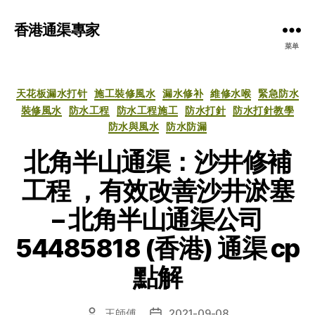
香港通渠專家
菜单
分
天花板漏水打针
施工裝修風水
漏水修补
維修水喉
緊急防水
类
裝修風水
防水工程
防水工程施工
防水打針
防水打針教學
防水與風水
防水防漏
北角半山通渠：沙井修補
工程 ，有效改善沙井淤塞
– 北角半山通渠公司
54485818 (香港) 通渠 cp
點解
王師傅
2021-09-08
文
发