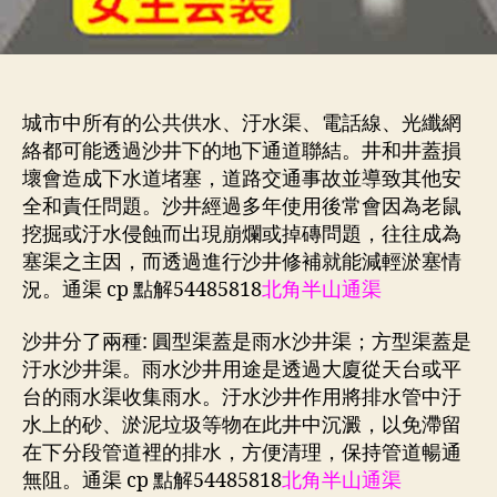
城市中所有的公共供水、汙水渠、電話線、光纖網
絡都可能透過沙井下的地下通道聯結。井和井蓋損
壞會造成下水道堵塞，道路交通事故並導致其他安
全和責任問題。沙井經過多年使用後常會因為老鼠
挖掘或汙水侵蝕而出現崩爛或掉磚問題，往往成為
塞渠之主因，而透過進行沙井修補就能減輕淤塞情
況。通渠 cp 點解54485818
北角半山通渠
沙井分了兩種: 圓型渠蓋是雨水沙井渠；方型渠蓋是
汙水沙井渠。雨水沙井用途是透過大廈從天台或平
台的雨水渠收集雨水。汙水沙井作用將排水管中汙
水上的砂、淤泥垃圾等物在此井中沉澱，以免滯留
在下分段管道裡的排水，方便清理，保持管道暢通
無阻。通渠 cp 點解54485818
北角半山通渠