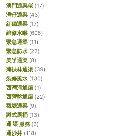
澳門通渠佬
(17)
灣仔通渠
(43)
紅磡通渠
(17)
維修水喉
(605)
緊急通渠
(11)
緊急防水
(22)
美孚通渠
(8)
薄扶林通渠
(39)
裝修風水
(130)
西灣河通渠
(1)
西營盤通渠
(22)
觀塘通渠
(9)
蹲式馬桶
(13)
通 渠 服務
(2)
通沙井
(118)