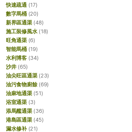
快速疏通
(17)
數字馬桶
(20)
新界區通渠
(48)
施工裝修風水
(18)
旺角通渠
(6)
智能馬桶
(19)
水利博客
(34)
沙井
(65)
油尖旺區通渠
(23)
油污食物廚餘
(69)
油麻地通渠
(51)
浴室通渠
(3)
添馬艦通渠
(36)
港島區通渠
(45)
漏水修补
(21)