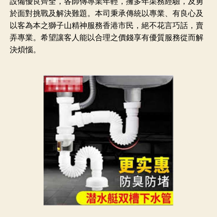
設備優良齊全，各師傳專業年輕，擁多年渠務經驗，及勇
於面對挑戰及解決難題。本司秉承傳統以專業、有良心及
以客為本之獅子山精神服務香港市民，絕不花言巧話，賣
弄專業。希望讓客人能以合理之價錢享有優質服務從而解
決煩惱。