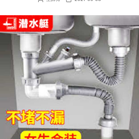
章
布
作
日
者
期