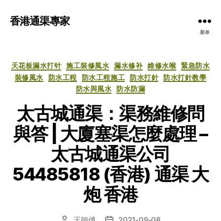
香港通渠專家
菜单
分
天花板漏水打针
施工裝修風水
漏水修补
維修水喉
緊急防水
类
裝修風水
防水工程
防水工程施工
防水打針
防水打針教學
防水與風水
防水防漏
太古城通渠：渠務維修問
與答 | 大廈塞渠怎麼處理 –
太古城通渠公司
54485818 (香港) 通渠 大
炮 香港
王師傅
2021-09-08
文
发