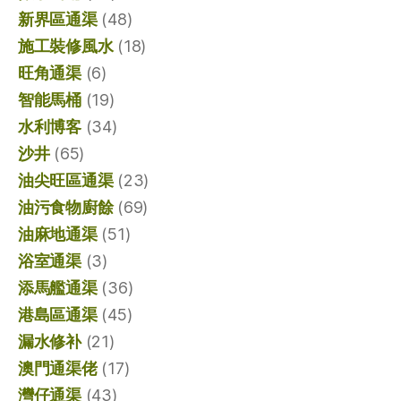
新界區通渠
(48)
施工裝修風水
(18)
旺角通渠
(6)
智能馬桶
(19)
水利博客
(34)
沙井
(65)
油尖旺區通渠
(23)
油污食物廚餘
(69)
油麻地通渠
(51)
浴室通渠
(3)
添馬艦通渠
(36)
港島區通渠
(45)
漏水修补
(21)
澳門通渠佬
(17)
灣仔通渠
(43)