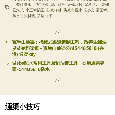
工裝修風水
,
浴缸防水
,
漏水修补
,
維修水喉
,
緊急防水
,
裝修
标
風水
,
防水工程施工
,
防水打針
,
防水與風水
,
防水防漏工程
,
签
防水防漏材料
,
防漏油漆
←
寶馬山通渠：機械式渠道鑽刮工程，改善生鏽油
脂及硬料渠道 – 寶馬山通渠公司54485818 (香
港) 通渠 diy
→
做sbs防水常用工具及刮油膏工具 – 香港通渠專
家-54485818防水
通渠小技巧