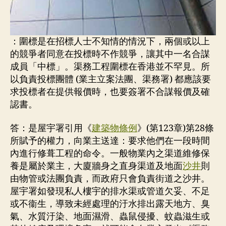
：圍標是在招標人士不知情的情況下，兩個或以上
的競爭者同意在投標時不作競爭，讓其中一名合謀
成員「中標」。渠務工程圍標在香港並不罕見。所
以負責投標團體 (業主立案法團、渠務署) 都應該要
求投標者在提供報價時，也要簽署不合謀報價及確
認書。
答：是屋宇署引用《
建築物條例
》(第123章)第28條
所賦予的權力，向業主送達：要求他們在一段時間
內進行修葺工程的命令。一般物業內之渠道維修保
養是屬於業主，大廈牆身之直身渠道及地面
沙井
則
由物管或法團負責，而政府只會負責街道之沙井。
屋宇署如發現私人樓宇的排水渠或管道欠妥、不足
或不衞生，導致未經處理的汙水排出露天地方、臭
氣、水質汙染、地面濕滑、蟲鼠侵擾、蚊蟲滋生或