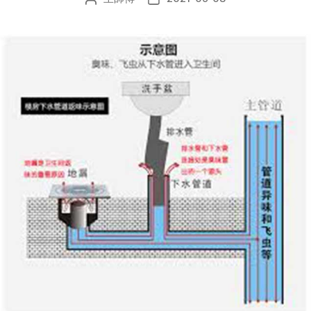
章
布
作
日
者
期