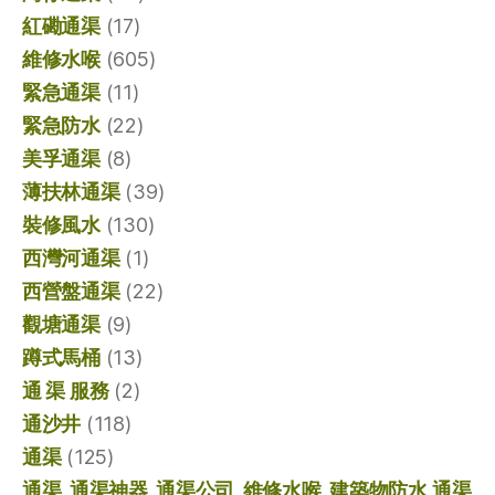
紅磡通渠
(17)
維修水喉
(605)
緊急通渠
(11)
緊急防水
(22)
美孚通渠
(8)
薄扶林通渠
(39)
裝修風水
(130)
西灣河通渠
(1)
西營盤通渠
(22)
觀塘通渠
(9)
蹲式馬桶
(13)
通 渠 服務
(2)
通沙井
(118)
通渠
(125)
通渠, 通渠神器, 通渠公司, 維修水喉, 建築物防水,通渠