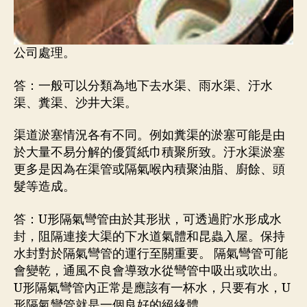
公司處理。
答：一般可以分類為地下去水渠、雨水渠、汙水
渠、糞渠、沙井大渠。
渠道淤塞情況各有不同。例如糞渠的淤塞可能是由
於大量不易分解的優質紙巾積聚所致。汙水渠淤塞
更多是因為在渠管或隔氣喉內積聚油脂、廚餘、頭
髮等造成。
答：U形隔氣彎管由於其形狀，可透過貯水形成水
封，阻隔連接大渠的下水道氣體和昆蟲入屋。保持
水封對於隔氣彎管的運行至關重要。 隔氣彎管可能
會變乾，通風不良會導致水從彎管中吸出或吹出。
U形隔氣彎管內正常是應該有一杯水，只要有水，U
形隔氣彎管就是一個良好的絕緣體。