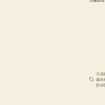
人能以合
天花
漏水
标
防水
签