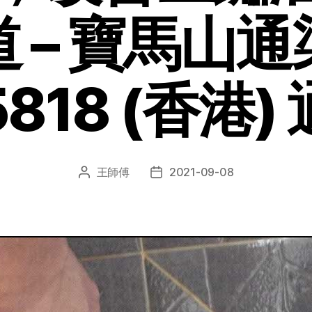
 – 寶馬山
818 (香港) 
王師傅
2021-09-08
文
发
章
布
作
日
者
期