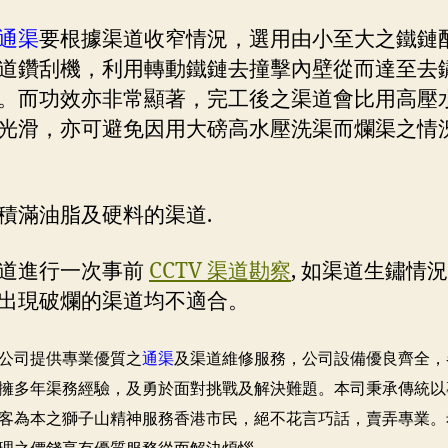
通渠
要根據渠道收窄情況，選用由小至大之鐵鏈
道鑽刮機，利用轉動鐵鏈去撞擊內壁從而達至去
。而功效亦非常顯著，完工後之渠道會比用高壓
光滑，亦可避免因用大磅高水壓洗渠而爛渠之情
積滿油脂及硬料的渠道.
道進行一次事前
CCTV 渠道勘察
, 如渠道生鏽情
出現破爛的渠道均不適合。
公司提供專業優質之
通渠
及渠道維修服務，公司設備優良齊全，
擁多年渠務經驗，及勇於面對挑戰及解決難題。本司秉承傳統以
客為本之獅子山精神服務香港市民，絕不花言巧話，賣弄專業。