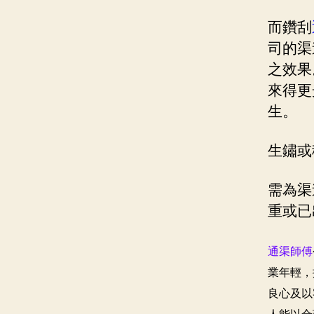
而鑽刮
司的渠
之效果
來得更
生。
生鏽或
需為渠
重或已
通渠師傅
業年輕，
良心及以