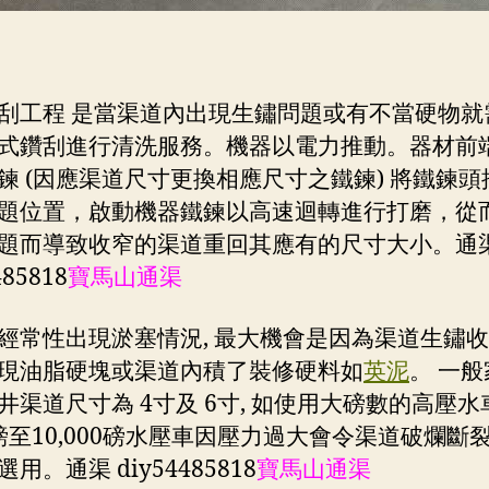
刮工程 是當渠道內出現生鏽問題或有不當硬物就
式鑽刮進行清洗服務。機器以電力推動。器材前
鍊 (因應渠道尺寸更換相應尺寸之鐵鍊) 將鐵鍊頭
題位置，啟動機器鐵鍊以高速迴轉進行打磨，從
題而導致收窄的渠道重回其應有的尺寸大小。通
485818
寶馬山通渠
經常性出現淤塞情況, 最大機會是因為渠道生鏽收窄
現油脂硬塊或渠道內積了裝修硬料如
英泥
。 一
井渠道尺寸為 4寸及 6寸, 如使用大磅數的高壓水
00磅至10,000磅水壓車因壓力過大會令渠道破爛斷
用。通渠 diy54485818
寶馬山通渠