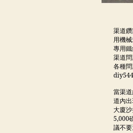
渠道鑽
用機械
專用鐵
渠道問
各種問
diy54
當渠道
道內出
大廈沙
5,0
議不要選