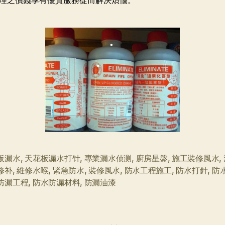
理之價錢享有優質服務從而解決煩惱。
板漏水
,
天花板漏水打针
,
專業漏水侦测
,
廚房星盤
,
施工裝修風水
,
修补
,
維修水喉
,
緊急防水
,
裝修風水
,
防水工程施工
,
防水打針
,
防
防漏工程
,
防水防漏材料
,
防漏油漆