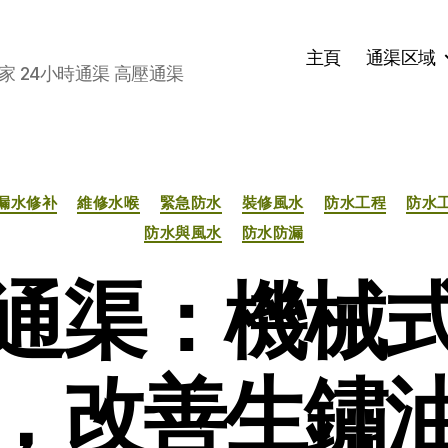
主頁
通渠区域
家 24小時通渠 高壓通渠
分
漏水修补
維修水喉
緊急防水
裝修風水
防水工程
防水
类
防水與風水
防水防漏
通渠：機械
，改善生鏽