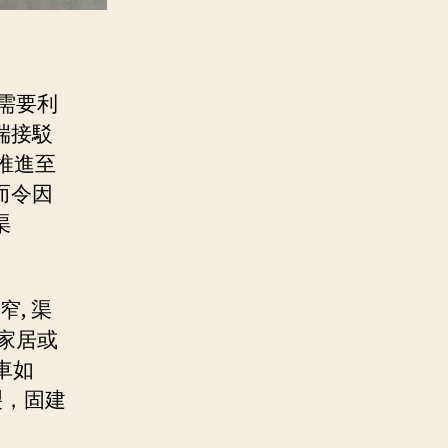
需要利
端接駁
推進至
而令因
渠
, 渠
般家居或
車如
裂，固建