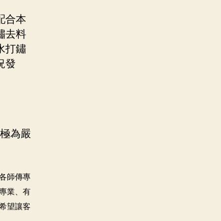
配合本
鏽去料
水打鏽
況發
況極為嚴
各師傳專
專業、有
希望讓客