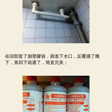
在頭部套了個塑膠袋，插進下水口，反覆捅了幾
下，第四下就通了，簡直完美；