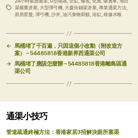
24小時緊急通渠
,
U型隔器
,
企缸
,
修改
,
化糞
,
吸糞車
,
地台
渠嚴重淤塞
,
大型彈弓機
,
大廈街鋪渠淤塞
,
專業通渠方法
,
标
廚房星盤
,
彈弓機
,
沙井
,
油污食物廚餘
,
浴缸
,
維修水喉
签
←
馬桶堵了千百遍，只因這個小改動（附改造方
案） – 54485818香港新界西通渠公司
→
馬桶堵了應該怎麼辦 – 54485818香港離島區通
渠公司
通渠小技巧
管道疏通終極方法：香港家居3招解決廁所塞渠