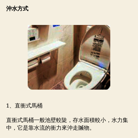
沖水方式
1、直衝式馬桶
直衝式馬桶一般池壁較陡，存水面積較小，水力集
中，它是靠水流的衝力來沖走贓物。