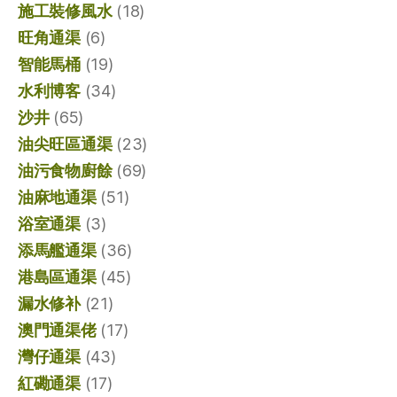
施工裝修風水
(18)
旺角通渠
(6)
智能馬桶
(19)
水利博客
(34)
沙井
(65)
油尖旺區通渠
(23)
油污食物廚餘
(69)
油麻地通渠
(51)
浴室通渠
(3)
添馬艦通渠
(36)
港島區通渠
(45)
漏水修补
(21)
澳門通渠佬
(17)
灣仔通渠
(43)
紅磡通渠
(17)