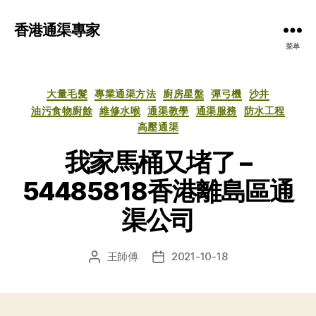
香港通渠專家
菜单
分
大量毛髮
專業通渠方法
廚房星盤
彈弓機
沙井
类
油污食物廚餘
維修水喉
通渠教學
通渠服務
防水工程
高壓通渠
我家馬桶又堵了 –
54485818香港離島區通
渠公司
王師傅
2021-10-18
文
发
章
布
作
日
者
期