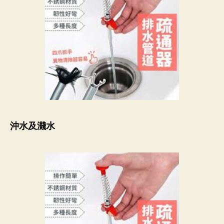
沖水及濺水