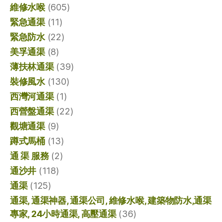
維修水喉
(605)
緊急通渠
(11)
緊急防水
(22)
美孚通渠
(8)
薄扶林通渠
(39)
裝修風水
(130)
西灣河通渠
(1)
西營盤通渠
(22)
觀塘通渠
(9)
蹲式馬桶
(13)
通 渠 服務
(2)
通沙井
(118)
通渠
(125)
通渠, 通渠神器, 通渠公司, 維修水喉, 建築物防水,通渠
專家, 24小時通渠, 高壓通渠
(36)