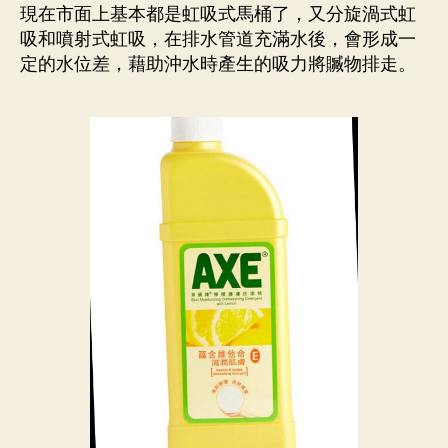
現在市面上基本都是虹吸式馬桶了，又分旋渦式虹
吸和噴射式虹吸，在排水管道充滿水後，會形成一
定的水位差，藉助沖水時產生的吸力將贓物排走。