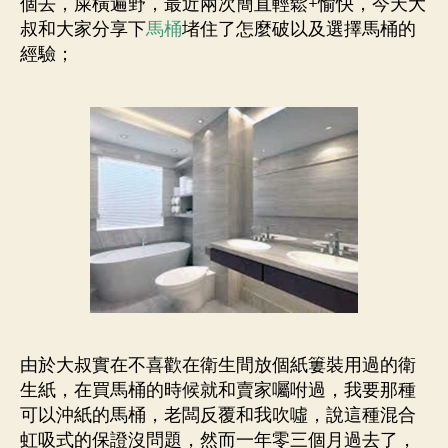
個去，屎橫遍野，最近兩次簡直輕鬆+愉快，今天大
叔和大家分享下
馬桶
堵住了怎麼破以及選擇馬桶的
經驗；
由於大叔實在不喜歡在衛生間放個紙簍裝用過的衛
生紙，在買馬桶的時候就和賣家囑咐過，我要那種
可以沖紙的馬桶，老闆反覆和我吹噓，說這種混合
虹吸式的保證沒問題，然而一年零三個月過去了，