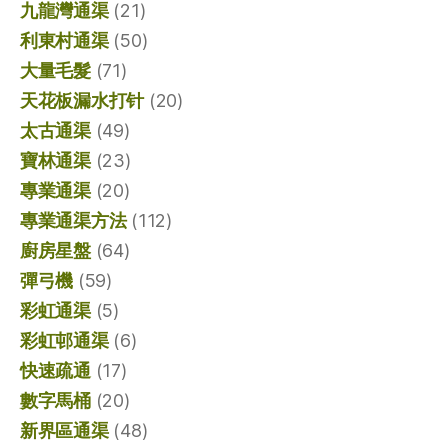
九龍灣通渠
(21)
利東村通渠
(50)
大量毛髮
(71)
天花板漏水打针
(20)
太古通渠
(49)
寶林通渠
(23)
專業通渠
(20)
專業通渠方法
(112)
廚房星盤
(64)
彈弓機
(59)
彩虹通渠
(5)
彩虹邨通渠
(6)
快速疏通
(17)
數字馬桶
(20)
新界區通渠
(48)