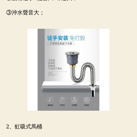
③沖水聲音大；
2、虹吸式馬桶