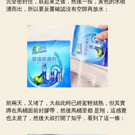
完全密封住，鼓起來之後，然後一按，黃色的水噴
湧而出，所以要反覆確認沒有空隙再放水；
前兩天，又堵了，大叔此時已經駕輕就熟，但其實
蹲在馬桶面前封膠帶，然後馬桶里都 是翔，這感覺
也太差了，然後大叔打開了知乎，看到了這一條：