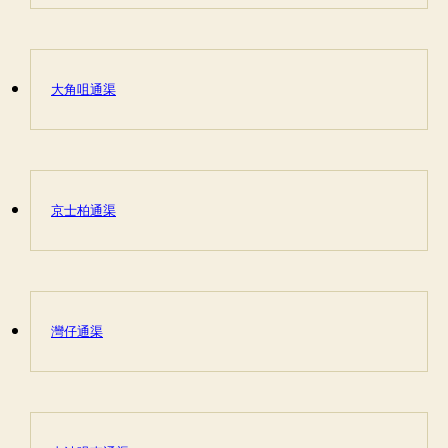
大角咀通渠
京士柏通渠
灣仔通渠