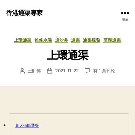
香港通渠專家
菜单
分
上環通渠
維修水喉
通沙井
通渠
通渠服務
高壓通渠
类
上環通渠
上
王師傅
2021-11-22
有 1 条评论
文
发
環
章
布
通
作
日
渠
者
期
黃大仙區通渠