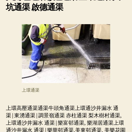
坑通渠 啟德通渠
上環通渠
上環高壓通渠通渠牛頭角通渠上環通沙井漏水 通
渠|東湧通渠|調景嶺通渠 赤柱通渠 梨木樹村通渠,
上環通沙井漏水 通渠|樂富邨通渠, 樂湖居通渠上環
通沙井漏水 通渠|樂華邨通渠,美東邨通渠, 美樂花園