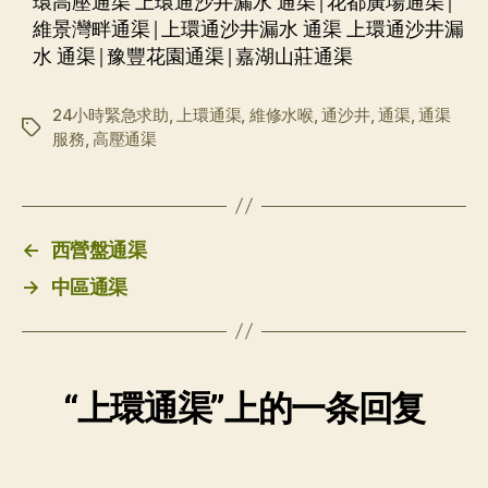
環高壓通渠 上環通沙井漏水 通渠|花都廣場通渠|
維景灣畔通渠|上環通沙井漏水 通渠 上環通沙井漏
水 通渠|豫豐花園通渠|嘉湖山莊通渠
24小時緊急求助
,
上環通渠
,
維修水喉
,
通沙井
,
通渠
,
通渠
标
服務
,
高壓通渠
签
←
西營盤通渠
→
中區通渠
“上環通渠”上的一条回复