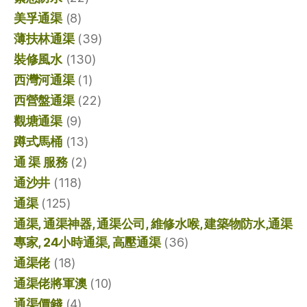
美孚通渠
(8)
薄扶林通渠
(39)
裝修風水
(130)
西灣河通渠
(1)
西營盤通渠
(22)
觀塘通渠
(9)
蹲式馬桶
(13)
通 渠 服務
(2)
通沙井
(118)
通渠
(125)
通渠, 通渠神器, 通渠公司, 維修水喉, 建築物防水,通渠
專家, 24小時通渠, 高壓通渠
(36)
通渠佬
(18)
通渠佬將軍澳
(10)
通渠價錢
(4)