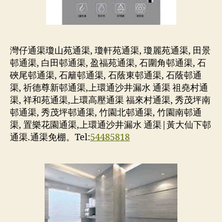
灣仔通渠瓊山苑通渠, 瓊軒苑通渠, 瓊麗苑通渠, 田景
邨通渠, 白田邨通渠, 盈福苑通渠, 石圍角邨通渠, 石
硤尾邨通渠, 石籬邨通渠, 石蔭東邨通渠, 石蔭邨通
渠, 祈德尊新邨通渠,上環通沙井漏水 通渠 祖堯村通
渠, 祥和苑通渠,上環高壓通渠 福來村通渠, 秀茂坪南
邨通渠, 秀茂坪邨通渠, 竹園北邨通渠, 竹園南邨通
渠, 置樂花園通渠,上環通沙井漏水 通渠|黃大仙下邨
通渠.通渠免棚。Tel:
54485818