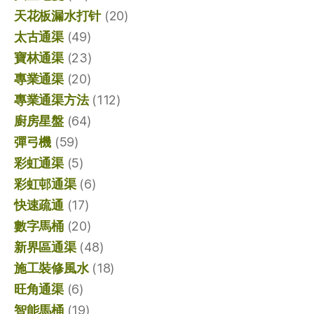
天花板漏水打针
(20)
太古通渠
(49)
寶林通渠
(23)
專業通渠
(20)
專業通渠方法
(112)
廚房星盤
(64)
彈弓機
(59)
彩虹通渠
(5)
彩虹邨通渠
(6)
快速疏通
(17)
數字馬桶
(20)
新界區通渠
(48)
施工裝修風水
(18)
旺角通渠
(6)
智能馬桶
(19)