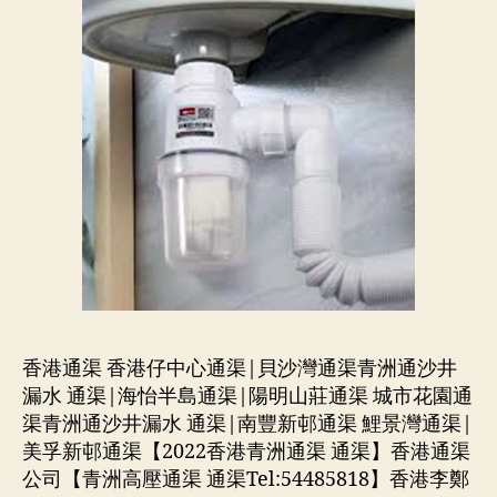
香港通渠 香港仔中心通渠|貝沙灣通渠青洲通沙井
漏水 通渠|海怡半島通渠|陽明山莊通渠 城市花園通
渠青洲通沙井漏水 通渠|南豐新邨通渠 鯉景灣通渠|
美孚新邨通渠【2022香港青洲通渠 通渠】香港通渠
公司【青洲高壓通渠 通渠Tel:54485818】香港李鄭