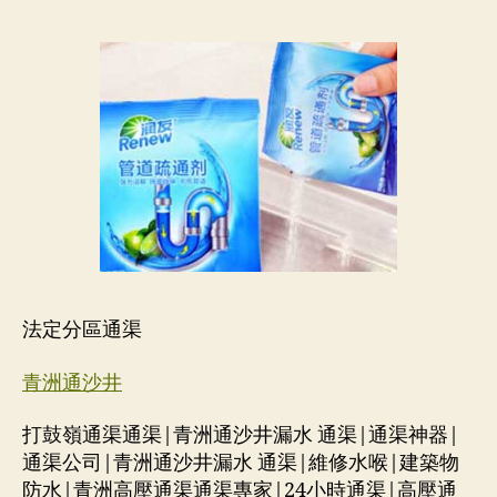
法定分區通渠
青洲通沙井
打鼓嶺通渠通渠|青洲通沙井漏水 通渠|通渠神器|
通渠公司|青洲通沙井漏水 通渠|維修水喉|建築物
防水|青洲高壓通渠通渠專家|24小時通渠|高壓通