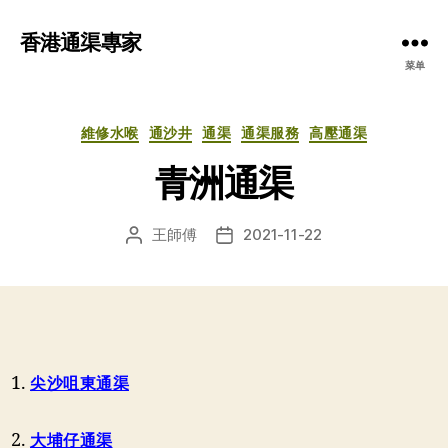
香港通渠專家
菜单
分
維修水喉
通沙井
通渠
通渠服務
高壓通渠
类
青洲通渠
王師傅
2021-11-22
文
发
章
布
作
日
者
期
尖沙咀東通渠
大埔仔通渠