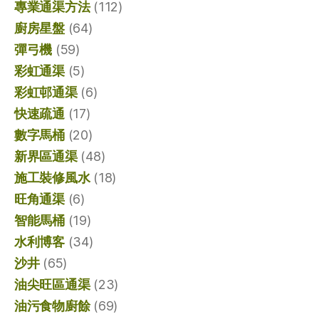
專業通渠方法
(112)
廚房星盤
(64)
彈弓機
(59)
彩虹通渠
(5)
彩虹邨通渠
(6)
快速疏通
(17)
數字馬桶
(20)
新界區通渠
(48)
施工裝修風水
(18)
旺角通渠
(6)
智能馬桶
(19)
水利博客
(34)
沙井
(65)
油尖旺區通渠
(23)
油污食物廚餘
(69)