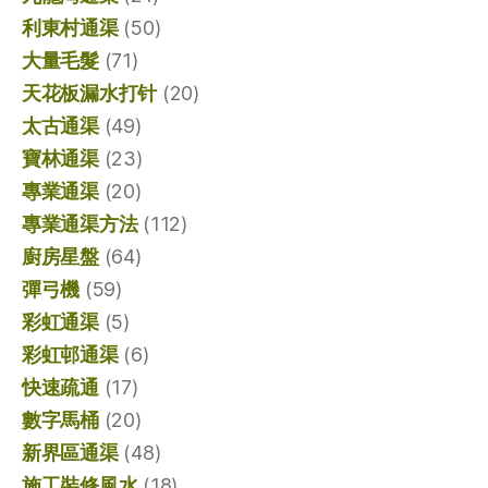
利東村通渠
(50)
大量毛髮
(71)
天花板漏水打针
(20)
太古通渠
(49)
寶林通渠
(23)
專業通渠
(20)
專業通渠方法
(112)
廚房星盤
(64)
彈弓機
(59)
彩虹通渠
(5)
彩虹邨通渠
(6)
快速疏通
(17)
數字馬桶
(20)
新界區通渠
(48)
施工裝修風水
(18)