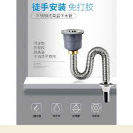
浴
室
通
渠】
通
渠
新
方
法！