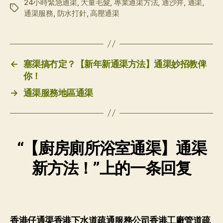
24小時緊急通渠
,
大量毛髮
,
專業通渠方法
,
通沙井
,
通渠
,
标
通渠服務
,
防水打針
,
高壓通渠
签
←
塞渠搞冇定？【新年新通渠方法】通渠妙招教俾
你！
→
通渠服務地區通渠
“【廚房廁所浴室通渠】通渠
新方法！”上的一条回复
香港仔通渠香港下水道疏通服務公司香港工廠管道疏