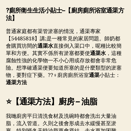
?廁所衛生生活小貼士–【廚房廁所浴室通渠方
法】
普通家庭都有渠管淤塞的情況，通渠專家
【54485818】講;是一種常見的家居問題。師奶都
會購買坊間的
通渠水
直接倒入渠口中，呢種比較簡
單和方便。其實不係所有淤塞都要使
通渠水
，這種
腐蝕性強的化學物一不小心用或存放都會非常危
險。想準確通渠便要知道所塞的是什麼類型的淤塞
物，要對症下藥。??‍♀️廚房廁所浴室
通渠
小貼士：
通渠方法
⭐【
通渠方法
】廚房 – 油脂
我哋廚房平日清洗食材及洗碗時都會洗出大量油
脂，流入管道。久則之後會形成去水緩慢甚至淤
塞。特別喺冬天時油脂更會凝結，去水更加困難。