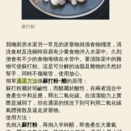
蘇打粉
我哋廚房水渠另一常見的淤塞物就係食物殘渣，清
洗食材及洗碗時容易有少量食物沖入水渠中。久則
便會有不少的食物堆積在水管中。要清除渠中的雜
物可使蘇打粉。這是可分解的油脂及雜物的天然好
幫手，同時不傷喉管，使用放心。
簡單
通渠方法
係
蘇打粉
+
醋
的原理：
蘇打粉屬於弱鹼性，而醋屬於酸性，在兩者混合中
會產生中和反應，釋出二氧化碳。在清潔能力上實
際是減弱了，但在通渠的情況下則可利用二氧化碳
氣體推散及逼走淤塞物。
使用方法：
先倒入
蘇打粉
，再倒入半杯醋，即會產生大量氣