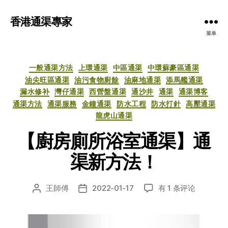
香港通渠專家
菜单
分
一般通渠方法
上環通渠
中區通渠
中環蘇豪區通渠
类
油尖旺區通渠
油污食物廚餘
油麻地通渠
添馬艦通渠
漏水修补
灣仔通渠
西營盤通渠
通沙井
通渠
通渠博客
通渠方法
通渠服務
金鐘通渠
防水工程
防水打針
高壓通渠
龍虎山通渠
【廚房廁所浴室通渠】通
渠新方法！
【廚
王師傅
2022-01-17
有 1 条评论
文
发
房
章
布
廁
作
日
所
者
期