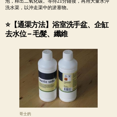
泡，釋出二氧化碳。等待21分鐘後，再用大量水沖
洗水渠，以沖走渠中的淤塞物。
⭐【
通渠方法
】浴室洗手盆、企缸
去水位 – 毛髮、纖維
哥士的