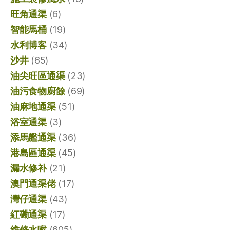
旺角通渠
(6)
智能馬桶
(19)
水利博客
(34)
沙井
(65)
油尖旺區通渠
(23)
油污食物廚餘
(69)
油麻地通渠
(51)
浴室通渠
(3)
添馬艦通渠
(36)
港島區通渠
(45)
漏水修补
(21)
澳門通渠佬
(17)
灣仔通渠
(43)
紅磡通渠
(17)
維修水喉
(605)