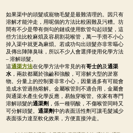
如果渠中的頭髮或寵物毛髮是最難清理的。因只有
溶解才能沖走，用呢個的方法比較困難及污糟。坊
間有不少是帶有倒勾的鏈或使用飲管勾起頭髮，這
些方法比較麻煩及容易割花喉管，萬一手滑不小心
掉入渠中就更為麻煩。若成功勾出頭髮亦非常嘔心
及傳出陣陣臭味，所以不少人會選擇使用化學方法
– 溶解頭髮。
這
通渠方法
在化學方法中常見的有
哥士的
及
通渠
水
，兩款都屬於強鹼和強酸，可溶解大型的淤塞
物。分量上的控制要非常小心，因量過多有可能會
造成水管過熱熔解。金屬喉管則不適合用，金屬會
與通渠水產生化學反應，易蝕穿喉管。依家有專門
溶解頭髮的
通渠劑
，係一種弱酸，不傷喉管同時又
可分解頭髮。
通渠劑
中的表面活性劑可讓毛髮減少
表面張力達至軟化效果，方便直接沖走。