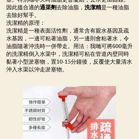
因此搵合適的
通渠劑
去除油脂，
洗潔精
是一種油脂
去除好幫手。
洗潔精的原理：
洗潔精是一種表面活性劑，通常含有親水基因及疏
水基因，一邊可粘著油脂，另一邊則會粘著水，令
油脂隨著沖洗時一併帶走。用法：我哋可將600毫升
的洗潔精倒入水渠中，洗潔精可粘在管道內壁同時
黏著小型淤塞物，置10-15分鐘後，反覆使大量清水
沖入水渠以沖走淤塞物。