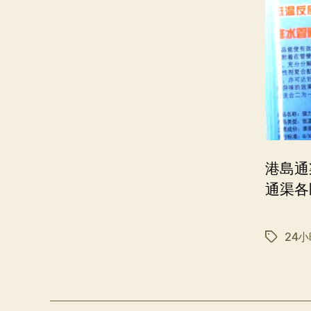
港島通
通渠各
24
标
签