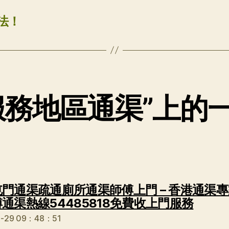
法！
服務地區通渠”上的
門通渠疏通廁所通渠師傅上門 – 香港通渠專
说：
通渠熱線54485818免費收上門服務
3-29 09：48：51