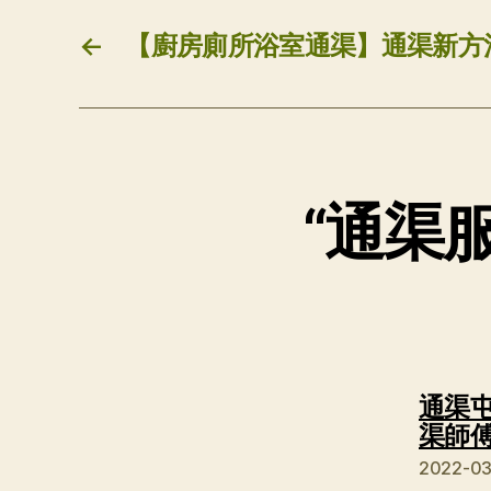
←
【廚房廁所浴室通渠】通渠新方
“通渠
通渠屯
渠師傅
2022-0