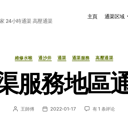
主頁
通渠区域
家 24小時通渠 高壓通渠
分
維修水喉
通沙井
通渠
通渠服務
高壓通渠
类
渠服務地區
通
王師傅
2022-01-17
有 1 条评论
文
发
渠
章
布
服
作
日