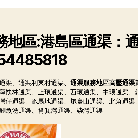
務
者
期
地
區
通
渠
務地區:港島區通渠：
54485818
通渠、通渠利東村通渠、
通渠服務地區高壓通渠
薄扶林通渠、上環通渠、西環通渠、中環通渠、
灣仔通渠、跑馬地通渠、炮臺山通渠、北角通渠
鰂魚湧通渠、筲箕灣通渠、柴灣通渠