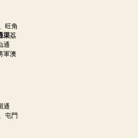
、旺角
通渠
荔
仙通
將軍澳
圍通
、屯門