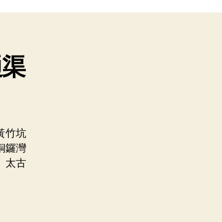
通渠
黃竹坑
銅鑼灣
、太古