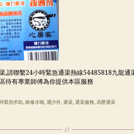
渠,請聯繫24小時緊急通渠熱線54485818九龍通
區待有專業師傅為你提供本區服務
小時緊急求助
,
維修水喉
,
通沙井
,
通渠
,
通渠服務
,
高壓通渠