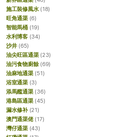
施工裝修風水
(18)
旺角通渠
(6)
智能馬桶
(19)
水利博客
(34)
沙井
(65)
油尖旺區通渠
(23)
油污食物廚餘
(69)
油麻地通渠
(51)
浴室通渠
(3)
添馬艦通渠
(36)
港島區通渠
(45)
漏水修补
(21)
澳門通渠佬
(17)
灣仔通渠
(43)