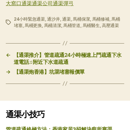
大窩口通渠通渠公司通渠彈弓
24小時緊急通渠
,
通沙井
,
通渠
,
馬桶保潔
,
馬桶修補
,
馬桶
标
堵塞
,
馬桶更換
,
馬桶清潔
,
馬桶管道
,
馬桶醫生
,
高壓通渠
签
←
【通渠推介】管道疏通24小時極速上門疏通下水
道電話♫附近下水道疏通
→
【通渠炮香港】坑渠堵塞報價單
通渠小技巧
管道疏通終極方法：香港家居3招解決廁所塞渠