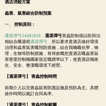
酒店消殺方案
蟲害、鼠害綜合防制預案
一、
控制原則：
通渠彈弓54485818，
通渠彈弓
害蟲防制係以防與治
相結合嘅過程
通渠彈弓，
所以要求貴酒店做好環境
治理和蟲害鼠害嘅預防措施，結合我哋嘅化學，物
理，生物等防制措施，有得效嘅把貴酒店嘅蟲害鼠
害密度控制喺國家規定嘅標準以下，使貴酒店喺衛
生、安全、整潔嘅環境下經營。
【
通渠彈弓
】 害蟲控制時間
前期介入以完善蟲鼠害防護設施及預防為主。具體
操作時間以籤訂合同為準。
【
通渠彈弓
】
害蟲控制範圍