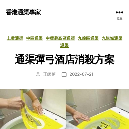
香港通渠專家
菜单
分
上環通渠
中區通渠
中環蘇豪區通渠
九龍區通渠
九龍城通渠
类
通渠
通渠彈弓酒店消殺方案
王師傅
2022-07-21
文
发
章
布
作
日
者
期