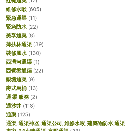
紅磡通渠
(17)
維修水喉
(605)
緊急通渠
(11)
緊急防水
(22)
美孚通渠
(8)
薄扶林通渠
(39)
裝修風水
(130)
西灣河通渠
(1)
西營盤通渠
(22)
觀塘通渠
(9)
蹲式馬桶
(13)
通 渠 服務
(2)
通沙井
(118)
通渠
(125)
通渠, 通渠神器, 通渠公司, 維修水喉, 建築物防水,通渠