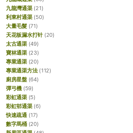
九龍灣通渠
(21)
利東村通渠
(50)
大量毛髮
(71)
天花板漏水打针
(20)
太古通渠
(49)
寶林通渠
(23)
專業通渠
(20)
專業通渠方法
(112)
廚房星盤
(64)
彈弓機
(59)
彩虹通渠
(5)
彩虹邨通渠
(6)
快速疏通
(17)
數字馬桶
(20)
新界區通渠
(48)