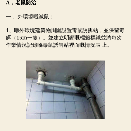
A，老鼠防治
一． 外環境嘅滅鼠：
1、喺外環境建築物周圍設置毒鼠誘餌站，並保留毒
餌（15m一隻）。並建立明顯嘅標籤標識並將每次
作業情況記錄喺毒鼠誘餌站裡面嘅情況表 上。