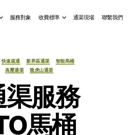
服務對象
收費標準
通渠現場
聯繫我們
快速疏通
新界區通渠
智能馬桶
高壓通渠
龍虎山通渠
通渠服務
TO馬桶