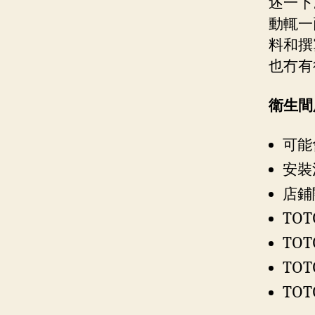
述一下
動輒一
料和撰
也冇有
衛生間
可能
安裝
店鋪
TO
TO
TO
TO