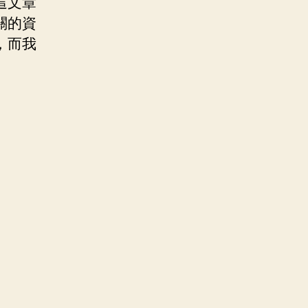
這文章
關的資
，而我