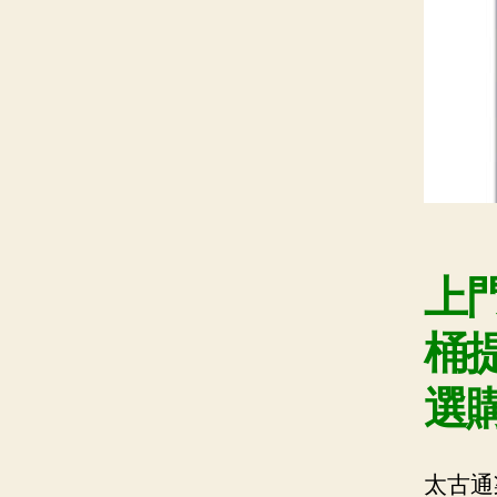
上
桶
選購
太古通