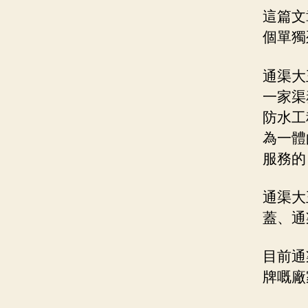
這篇文
個單獨
通渠大
一家渠
防水工
為一體
服務的
通渠大
蓋、通
目前通
牌嘅廠