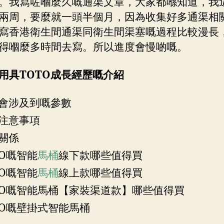
。我寫咗嗰麼久嘅通渠文章，大家都喺知道，我
兩周，要麼就一頭半個月，因為收集好多通渠相
寫香港衛生間通渠同衛生間渠塞嘅過程比較漫長
得嗰麼多時間去寫。所以進度會慢啲嘅。
用具TOTO成長經歷嘅介紹
會涉及到嘅參數
注意事項
關係
TO嘅智能
馬桶
線下款哪些值得買
TO嘅智能
馬桶
線上款哪些值得買
TO嘅智能馬桶【家裝渠道款】哪些值得買
TO嘅壁掛式智能馬桶