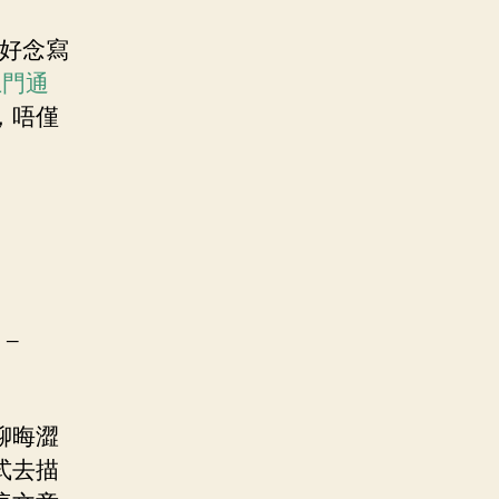
好念寫
上門通
，唔僅
：
 –
聊晦澀
式去描