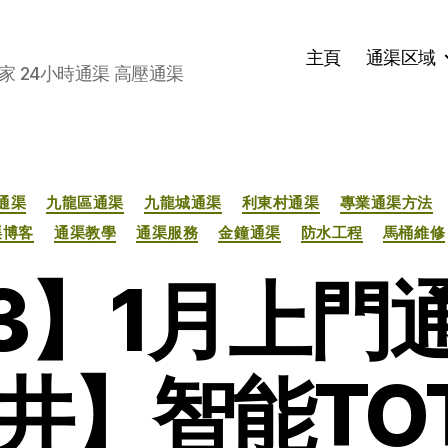
主頁
通渠区域
家 24小時通渠 高壓通渠
分
通渠
九龍區通渠
九龍城通渠
利東村通渠
專業通渠方法
类
渠博客
通渠教學
通渠服務
金鐘通渠
防水工程
馬桶維修
23】1月上門
井】智能TO