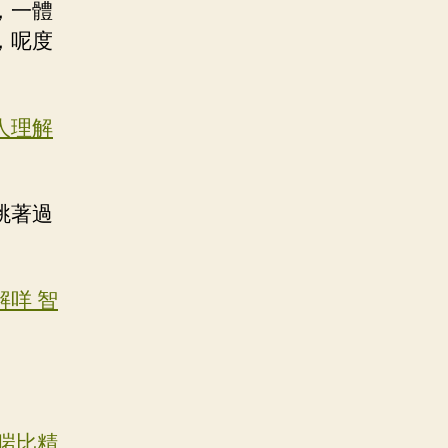
，一體
，呢度
人理解
跳著過
咩 智
啱比精