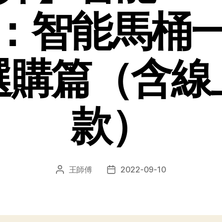
：智能馬桶
選購篇（含線
款）
王師傅
2022-09-10
文
发
章
布
作
日
者
期