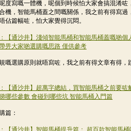
呢度寫嘅一體機，呢個到時候怕大家會搞混淆咗
合機，智能馬桶蓋之間嘅關係，我之前有得寫過
唔佔篇幅咗，怕大家覺得沉悶。
：【通沙井】淺傾智能馬桶和智能馬桶蓋嘅啲個
帶畀大家啲選購嘅思路 僅供參考
規嘅選購原則就唔寫咗，我之前有得文章有得，
：【通沙井】超萬字總結，買智能馬桶之前要咗解
睇哪些參數 會碰到哪些坑 智能馬桶入門篇
購篇：
：【通沙井】智能馬桶提升篇： 超百款智能馬桶