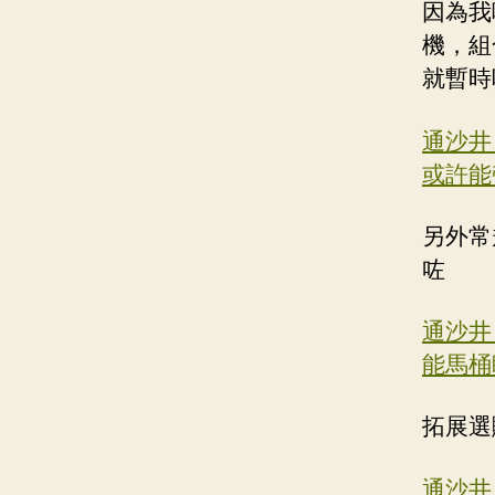
因為我
機，組
就暫時
通沙井
或許能
另外常
咗
通沙井
能馬桶
拓展選
通沙井