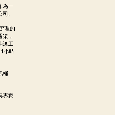
作為一
公司。
辦理的
通渠，
油漆工
4小時
馬桶
渠專家