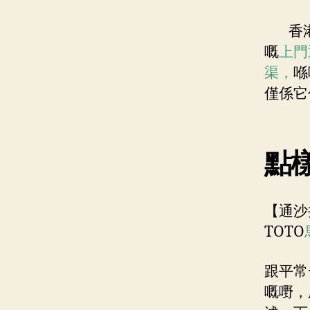
香港通
嘅
上門
渠，
喺
僅係它
點樣
【通沙
TOTO
跟平常
嘅嘢，