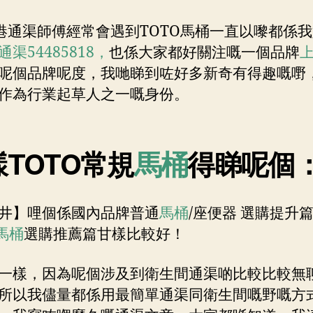
渠師傅經常會遇到TOTO馬桶一直以嚟都係我
通渠54485818，
也係大家都好關注嘅一個品牌
呢個品牌呢度，我哋睇到咗好多新奇有得趣嘅嘢
作為行業起草人之一嘅身份。
TOTO常規
馬桶
得睇呢個
井】哩個係國內品牌普通
馬桶
/座便器 選購提升篇
馬桶
選購推薦篇甘樣比較好！
一樣，因為呢個涉及到衛生間通渠啲比較比較無
所以我儘量都係用最簡單通渠同衛生間嘅野嘅方