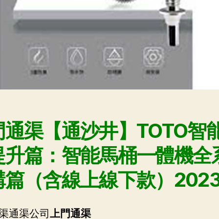
門通渠【通沙井】TOTO智
提升篇：智能馬桶一體機全
篇（含線上線下款）2023
渠通渠公司
上門通渠