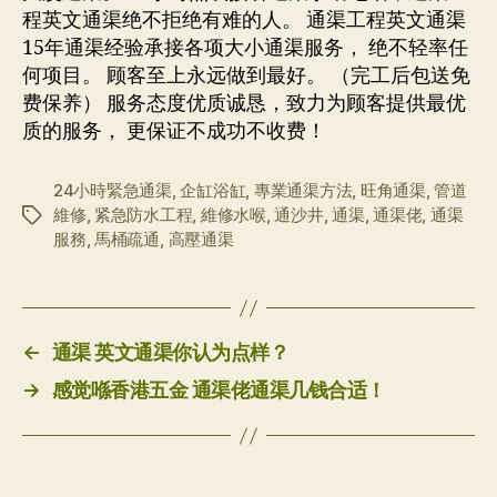
程英文通渠绝不拒绝有难的人。 通渠工程英文通渠
15年通渠经验承接各项大小通渠服务， 绝不轻率任
何项目。 顾客至上永远做到最好。 （完工后包送免
费保养） 服务态度优质诚恳，致力为顾客提供最优
质的服务， 更保证不成功不收费！
24小時緊急通渠
,
企缸浴缸
,
專業通渠方法
,
旺角通渠
,
管道
維修
,
紧急防水工程
,
維修水喉
,
通沙井
,
通渠
,
通渠佬
,
通渠
标
服務
,
馬桶疏通
,
高壓通渠
签
←
通渠 英文通渠你认为点样？
→
感觉喺香港五金 通渠佬通渠几钱合适！