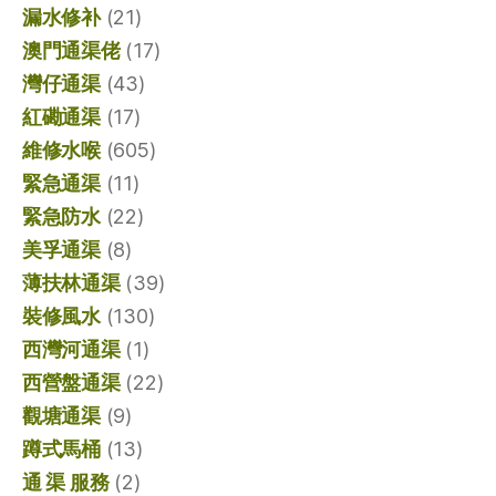
漏水修补
(21)
澳門通渠佬
(17)
灣仔通渠
(43)
紅磡通渠
(17)
維修水喉
(605)
緊急通渠
(11)
緊急防水
(22)
美孚通渠
(8)
薄扶林通渠
(39)
裝修風水
(130)
西灣河通渠
(1)
西營盤通渠
(22)
觀塘通渠
(9)
蹲式馬桶
(13)
通 渠 服務
(2)