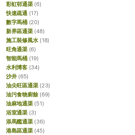
彩虹邨通渠
(6)
快速疏通
(17)
數字馬桶
(20)
新界區通渠
(48)
施工裝修風水
(18)
旺角通渠
(6)
智能馬桶
(19)
水利博客
(34)
沙井
(65)
油尖旺區通渠
(23)
油污食物廚餘
(69)
油麻地通渠
(51)
浴室通渠
(3)
添馬艦通渠
(36)
港島區通渠
(45)