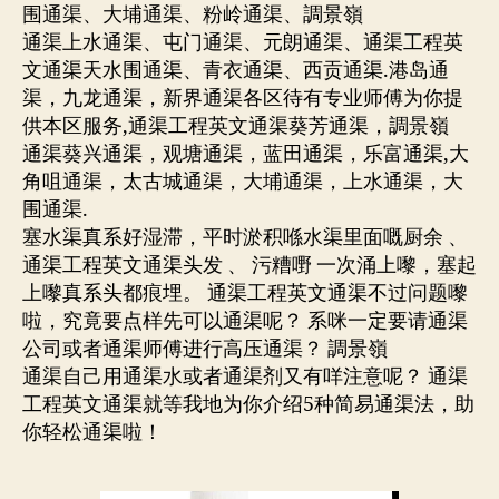
围通渠、大埔通渠、粉岭通渠、調景嶺
通渠上水通渠、屯门通渠、元朗通渠、通渠工程英
文通渠天水围通渠、青衣通渠、西贡通渠.港岛通
渠，九龙通渠，新界通渠各区待有专业师傅为你提
供本区服务,通渠工程英文通渠葵芳通渠，調景嶺
通渠葵兴通渠，观塘通渠，蓝田通渠，乐富通渠,大
角咀通渠，太古城通渠，大埔通渠，上水通渠，大
围通渠.
塞水渠真系好湿滞，平时淤积喺水渠里面嘅厨余 、
通渠工程英文通渠头发 、 污糟嘢 一次涌上嚟，塞起
上嚟真系头都痕埋。 通渠工程英文通渠不过问题嚟
啦，究竟要点样先可以通渠呢？ 系咪一定要请通渠
公司或者通渠师傅进行高压通渠？ 調景嶺
通渠自己用通渠水或者通渠剂又有咩注意呢？ 通渠
工程英文通渠就等我地为你介绍5种简易通渠法，助
你轻松通渠啦！