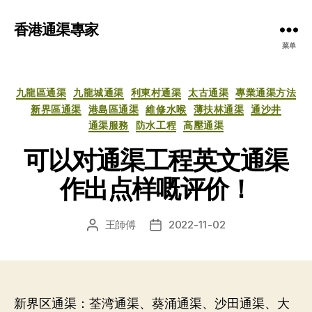
香港通渠專家
菜单
分
九龍區通渠
九龍城通渠
利東村通渠
太古通渠
專業通渠方法
类
新界區通渠
港島區通渠
維修水喉
薄扶林通渠
通沙井
通渠服務
防水工程
高壓通渠
可以对通渠工程英文通渠
作出点样嘅评价！
王師傅
2022-11-02
文
发
章
布
作
日
者
期
新界区通渠：荃湾通渠、葵涌通渠、沙田通渠、大