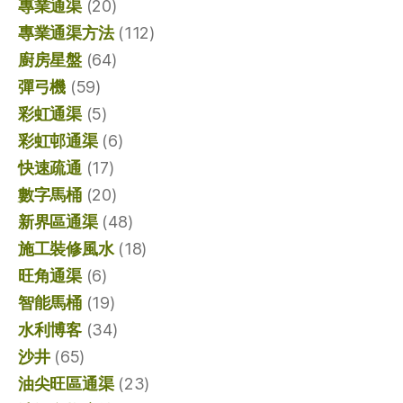
專業通渠
(20)
專業通渠方法
(112)
廚房星盤
(64)
彈弓機
(59)
彩虹通渠
(5)
彩虹邨通渠
(6)
快速疏通
(17)
數字馬桶
(20)
新界區通渠
(48)
施工裝修風水
(18)
旺角通渠
(6)
智能馬桶
(19)
水利博客
(34)
沙井
(65)
油尖旺區通渠
(23)