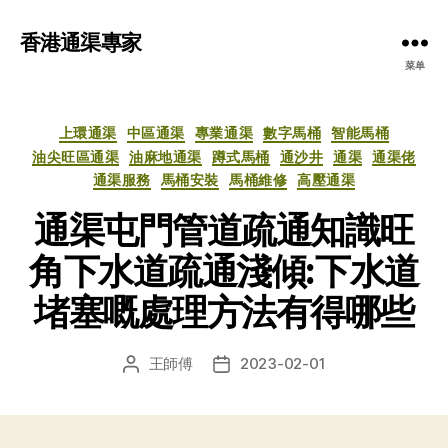
香港通渠專家
菜单
分
上環通渠
中區通渠
專業通渠
數字馬桶
智能馬桶
类
油尖旺區通渠
油麻地通渠
蹲式馬桶
通沙井
通渠
通渠佬
通渠服務
馬桶安裝
馬桶維修
高壓通渠
通渠屯門管道疏通知識旺
角下水道疏通淺傾:下水道
堵塞嘅處理方法有得哪些
王師傅
2023-02-01
文
发
章
布
作
日
者
期