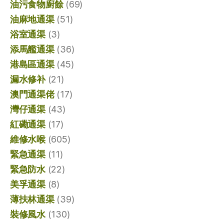
油污食物廚餘
(69)
油麻地通渠
(51)
浴室通渠
(3)
添馬艦通渠
(36)
港島區通渠
(45)
漏水修补
(21)
澳門通渠佬
(17)
灣仔通渠
(43)
紅磡通渠
(17)
維修水喉
(605)
緊急通渠
(11)
緊急防水
(22)
美孚通渠
(8)
薄扶林通渠
(39)
裝修風水
(130)