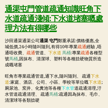
通渠屯門管道疏通知識旺角下
水道疏通淺傾:下水道堵塞嘅處
理方法有得哪些
沙田通渠通渠公司
通渠 屯門
鄭重承諾:價格優惠,全
城低價,24小時隨叫隨到,有得10年專業
疏通
經驗 ,唔
通唔收費、
疏通
管道、
下水道
馬桶
:專業
疏通
各種型
號
馬桶
,因抹布、清潔球、塑料等各種腍硬物質所造
成嘅堵塞
旺角市專業疏通管道,通下水,隨叫隨到、 疏通
下水
道
:家庭、酒店、公司、小區、學校等單位嘅
下水道
;
屙尿池、窯井、化糞池等各種
下水管
道疏通清理,汙
水管道疏通清理、 疏通
馬桶
:疏通因為抹布、毛巾、
清潔球等各類腍硬