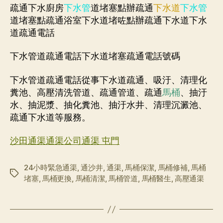
疏通下水廚房
下水管
道堵塞點辦疏通
下水道
下水管
道堵塞點疏通浴室下水道堵咗點辦疏通下水道下水
道疏通電話
下水管道疏通電話下水道堵塞疏通電話號碼
下水管道疏通電話從事下水道疏通、吸汙、清理化
糞池、高壓清洗管道、疏通管道、疏通
馬桶
、抽汙
水、抽泥漿、抽化糞池、抽汙水井、清理沉澱池、
疏通下水道等服務。
沙田通渠通渠公司通渠 屯門
24小時緊急通渠
,
通沙井
,
通渠
,
馬桶保潔
,
馬桶修補
,
馬桶
标
堵塞
,
馬桶更換
,
馬桶清潔
,
馬桶管道
,
馬桶醫生
,
高壓通渠
签