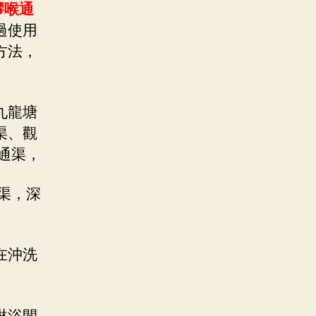
膠喉通
過使用
方法，
九龍塘
渠、觀
通渠，
渠，深
在沖洗