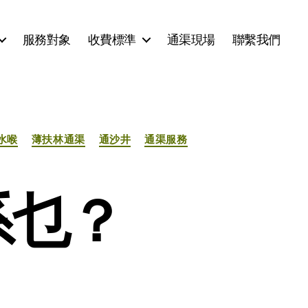
服務對象
收費標準
通渠現場
聯繫我們
水喉
薄扶林通渠
通沙井
通渠服務
系乜？