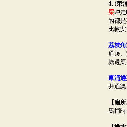
4. (
東涌
渠
沖走
的都是
比較安
荔枝角
通渠、
塘通渠
東涌通
井通渠
【廁所
馬桶時