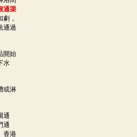
淋浴間
喉通渠
加劇，
法通過
品開始
下水
槽或淋
圍通
門通
、香港