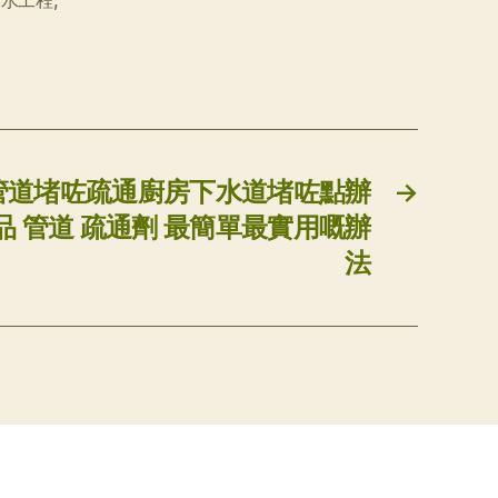
防水工程
,
管道堵咗疏通廚房下水道堵咗點辦
→
產品 管道 疏通劑 最簡單最實用嘅辦
法