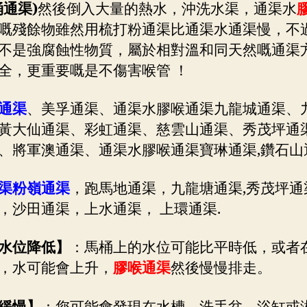
通渠)
然後倒入大量的熱水，沖洗水渠，通渠水
嘅殘餘物雖然用梳打粉通渠比通渠水通渠慢，不
不是強腐蝕性物質，屬於相對溫和同天然嘅通渠
全，更重要嘅是不傷害喉管 ！
通渠
、美孚通渠、通渠水膠喉通渠九龍城通渠、
黃大仙通渠、彩虹通渠、慈雲山通渠、秀茂坪通
、將軍澳通渠、通渠水膠喉通渠寶琳通渠,鑽石山
渠粉嶺通渠
，跑馬地通渠，九龍塘通渠,秀茂坪通
，沙田通渠，上水通渠， 上環通渠.
水位降低】
：馬桶上的水位可能比平時低，或者
，水可能會上升，
膠喉通渠
然後慢慢排走。