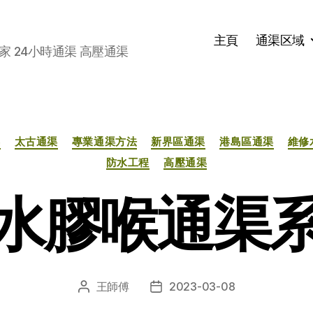
主頁
通渠区域
家 24小時通渠 高壓通渠
分
渠
太古通渠
專業通渠方法
新界區通渠
港島區通渠
維修
类
防水工程
高壓通渠
水膠喉通渠
王師傅
2023-03-08
文
发
章
布