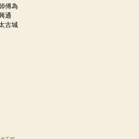
師傅為
興通
太古城