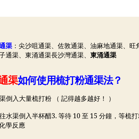
作
日
者
期
通渠
：尖沙咀通渠、佐敦通渠、油麻地通渠、旺
子通渠、東涌通渠長沙灣通渠、
東涌通渠
通渠
如何使用梳打粉通渠法？
往水渠倒入大量梳打粉 （ 記得越多越好！ ）
後往水渠倒入半杯醋3. 等待 10 至 15 分鐘，等梳
化學反應