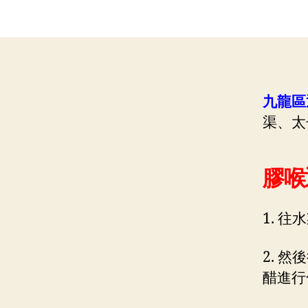
九龍區
渠、太
膠喉
1. 
2. 然
醋進行