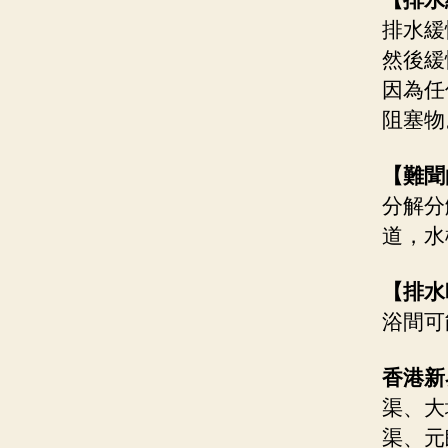
【排水
排水緩
然後緩
因為任
阻塞物
【難聞
分解分
道，水
【
排水
浴間可
香港新
渠、大
渠、元