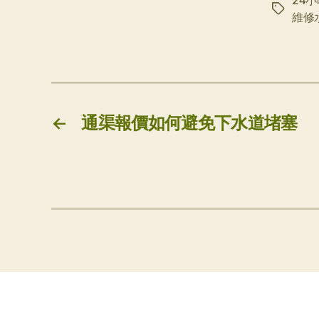
24
标
維修
签
←
通渠報價如何避免下水道堵塞