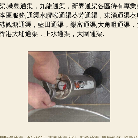
渠.港島通渠，九龍通渠，新界通渠各區待有專業
本區服務,通渠水膠喉通渠葵芳通渠，東涌通渠葵
港觀塘通渠，藍田通渠，樂富通渠,大角咀通渠，
香港大埔通渠，上水通渠，大圍通渠.