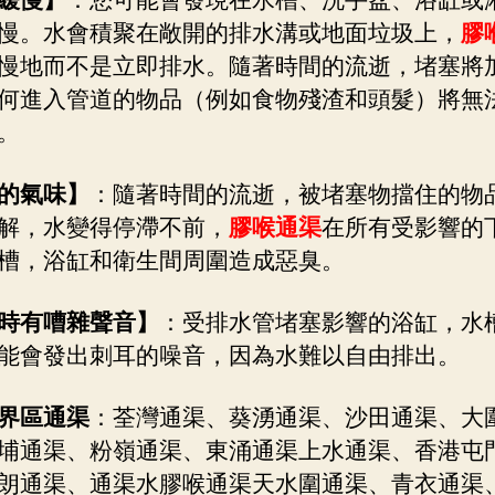
緩慢】
：您可能會發現在水槽、洗手盆、浴缸或
慢。水會積聚在敞開的排水溝或地面垃圾上，
膠
慢地而不是立即排水。隨著時間的流逝，堵塞將
何進入管道的物品（例如食物殘渣和頭髮）將無
。
的氣味】
：隨著時間的流逝，被堵塞物擋住的物
解，水變得停滯不前，
膠喉通渠
在所有受影響的
槽，浴缸和衛生間周圍造成惡臭。
時有嘈雜聲音
】
：受排水管堵塞影響的浴缸，水
能會發出刺耳的噪音，因為水難以自由排出。
界區通渠
：荃灣通渠、葵湧通渠、沙田通渠、大
埔通渠、粉嶺通渠、東涌通渠上水通渠、香港屯
朗通渠、通渠水膠喉通渠天水圍通渠、青衣通渠