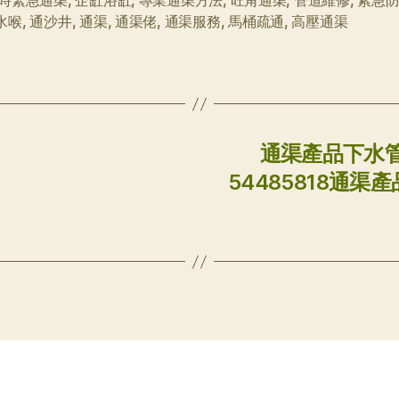
小時緊急通渠
,
企缸浴缸
,
專業通渠方法
,
旺角通渠
,
管道維修
,
紧急
水喉
,
通沙井
,
通渠
,
通渠佬
,
通渠服務
,
馬桶疏通
,
高壓通渠
通渠產品下水
54485818通渠