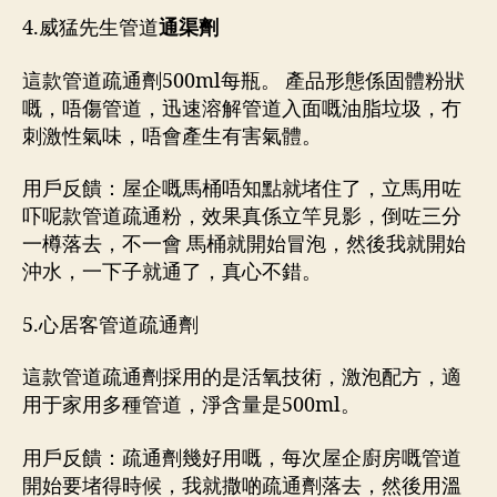
4.威猛先生管道
通渠劑
這款管道疏通劑500ml每瓶。 產品形態係固體粉狀
嘅，唔傷管道，迅速溶解管道入面嘅油脂垃圾，冇
刺激性氣味，唔會產生有害氣體。
用戶反饋：屋企嘅馬桶唔知點就堵住了，立馬用咗
吓呢款管道疏通粉，效果真係立竿見影，倒咗三分
一樽落去，不一會 馬桶就開始冒泡，然後我就開始
沖水，一下子就通了，真心不錯。
5.心居客管道疏通劑
這款管道疏通劑採用的是活氧技術，激泡配方，適
用于家用多種管道，淨含量是500ml。
用戶反饋：疏通劑幾好用嘅，每次屋企廚房嘅管道
開始要堵得時候，我就撒啲疏通劑落去，然後用溫