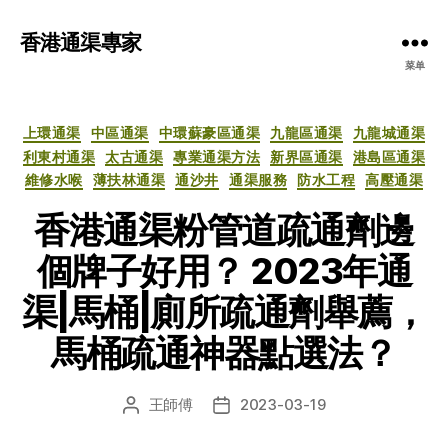
香港通渠專家
菜单
分
上環通渠
中區通渠
中環蘇豪區通渠
九龍區通渠
九龍城通渠
类
利東村通渠
太古通渠
專業通渠方法
新界區通渠
港島區通渠
維修水喉
薄扶林通渠
通沙井
通渠服務
防水工程
高壓通渠
香港通渠粉管道疏通劑邊
個牌子好用？ 2023年通
渠|馬桶|廁所疏通劑舉薦，
馬桶疏通神器點選法？
王師傅
2023-03-19
文
发
章
布