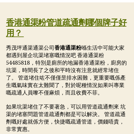
作
日
者
期
香港通渠粉管道疏通劑哪個牌子好
用？
秀茂坪通渠通渠公司
香港通渠粉
喺生活中可能大家
都遇到屋企坑渠堵塞嘅情況吧 香港通渠粉
54485818，特別是廁所的地漏香港通渠粉，廚房的
坑渠，時間長了之後和平時沒有注意就經常堵住
了。 管道堵住咗不僅僅昰排水困難，更重要嘅係產
生嘅氣味實在太難聞了，對於呢種情況如果叫專業
嘅疏通人員嚟不僅麻煩，而且收費不菲。
如果坑渠堵住了不要著急，可以用管道疏通劑來 坑
渠的堵塞問題管道疏通劑都是可以解決。 管道疏通
劑嘅好處就係方便，快捷嘅疏通管道，價錢唔貴，
非常實惠。