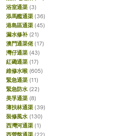
浴室通渠
(3)
添馬艦通渠
(36)
港島區通渠
(45)
漏水修补
(21)
澳門通渠佬
(17)
灣仔通渠
(43)
紅磡通渠
(17)
維修水喉
(605)
緊急通渠
(11)
緊急防水
(22)
美孚通渠
(8)
薄扶林通渠
(39)
裝修風水
(130)
西灣河通渠
(1)
西營盤通渠
(22)