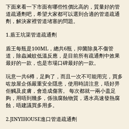
下面來看一下市面有哪些性價比高的，質量好的管
道疏通劑吧，希望大家都可以選到合適的管道疏通
劑，解決家裡管道堵塞的問題。
1.盾王坑渠管道疏通劑
盾王每瓶是100ML，總共6瓶，抑菌除臭不傷管
道，除蟲滅蚊低溫反應，是目前所有疏通劑中效果
最好的一款，也是市場口碑最好的一款。
玩意一共6樽，足夠了，而且一次不可能用完，買多
咗放屋企係嚴重安全隱患，使用時請注意，唔好畀
佢觸及皮膚，會造成傷害。 每次都就一兩小盖足
夠，用唔到幾多，係強腐蝕物質，遇水高速發熱腐
蝕，唔建議買多用多。
2.JINYIHOUSE進口管道疏通劑