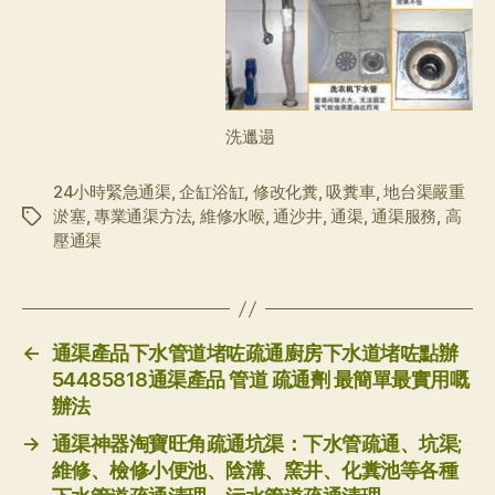
洗邋遢
24小時緊急通渠
,
企缸浴缸
,
修改化糞
,
吸糞車
,
地台渠嚴重
淤塞
,
專業通渠方法
,
維修水喉
,
通沙井
,
通渠
,
通渠服務
,
高
标
壓通渠
签
←
通渠產品下水管道堵咗疏通廚房下水道堵咗點辦
54485818通渠產品 管道 疏通劑 最簡單最實用嘅
辦法
→
通渠神器淘寶旺角疏通坑渠：下水管疏通、坑渠;
維修、檢修小便池、陰溝、窯井、化糞池等各種