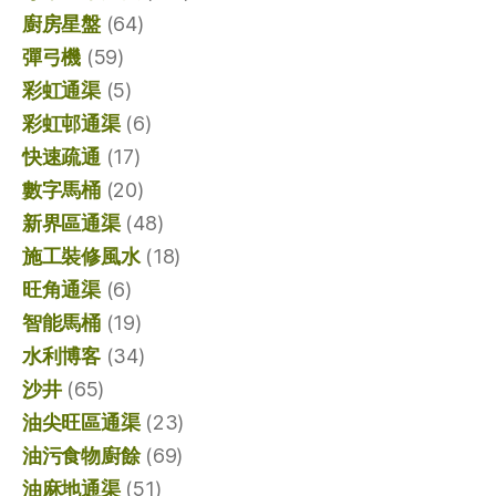
廚房星盤
(64)
彈弓機
(59)
彩虹通渠
(5)
彩虹邨通渠
(6)
快速疏通
(17)
數字馬桶
(20)
新界區通渠
(48)
施工裝修風水
(18)
旺角通渠
(6)
智能馬桶
(19)
水利博客
(34)
沙井
(65)
油尖旺區通渠
(23)
油污食物廚餘
(69)
油麻地通渠
(51)