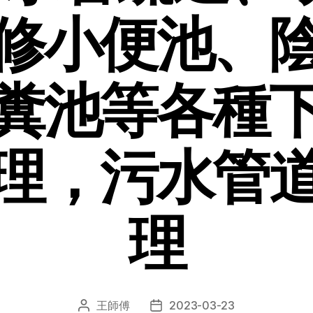
修小便池、
糞池等各種
理，污水管
理
王師傅
2023-03-23
文
发