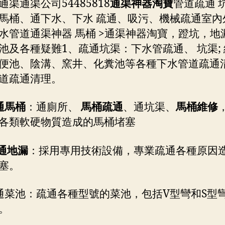
通渠通渠公司54485818
通渠神器淘寶
管道疏通 
馬桶、通下水、下水 疏通、吸污、機械疏通室內
水管道通渠神器 馬桶 >通渠神器淘寶，蹬坑，地
池及各種疑難1、疏通坑渠：下水管疏通、 坑渠;
便池、陰溝、窯井、化糞池等各種下水管道疏通
道疏通清理。
通馬桶
：通廁所、
馬桶疏通
、通坑渠、
馬桶維修
各類軟硬物質造成的馬桶堵塞
通地漏
：採用專用技術設備，專業疏通各種原因
塞。
通菜池：疏通各種型號的菜池，包括V型彎和S型
。