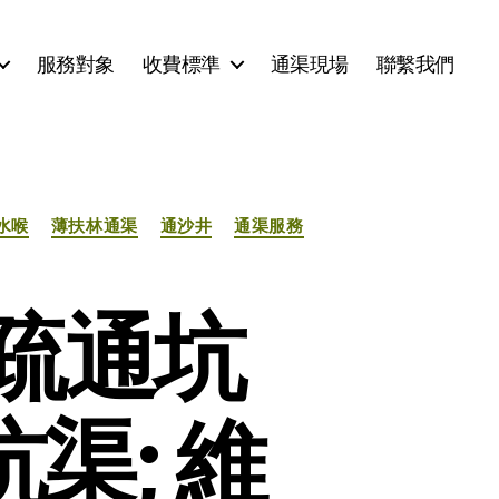
服務對象
收費標準
通渠現場
聯繫我們
水喉
薄扶林通渠
通沙井
通渠服務
疏通坑
渠; 維