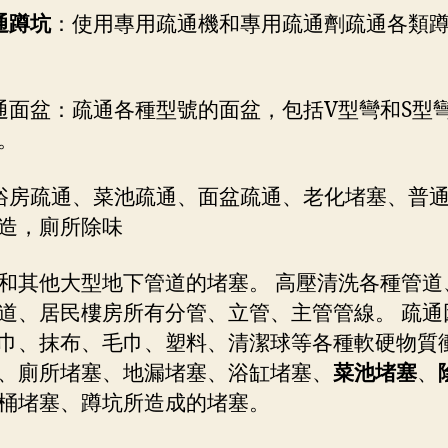
通蹲坑
：使用專用疏通機和專用疏通劑疏通各類
通面盆：疏通各種型號的面盆，包括V型彎和S型
。
浴房疏通、菜池疏通、面盆疏通、老化堵塞、普
造，廁所除味
和其他大型地下管道的堵塞。 高壓清洗各種管道
道、居民樓房所有分管、立管、主管管線。 疏通
巾、抹布、毛巾、塑料、清潔球等各種軟硬物質
、廁所堵塞、地漏堵塞、浴缸堵塞、
菜池堵塞
、
桶堵塞、蹲坑所造成的堵塞。