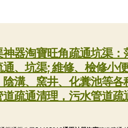
章
布
作
日
者
期
渠神器淘寶旺角疏通坑渠：
疏通、坑渠; 維修、檢修小
、陰溝、窯井、化糞池等各
管道疏通清理，污水管道疏