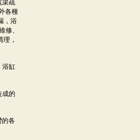
坑渠疏
外各種
漏，浴
 維修、
清理，
，浴缸
造成的
彎的各