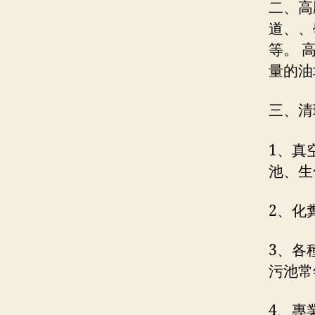
二、高
道、、
等。 
量的油
三、清
1、真
池、生
2、化
3、各
污池常
4、專