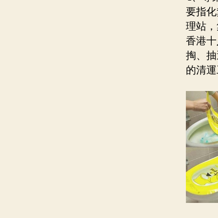
要指化
理站，
香港十
掏、抽
的清運