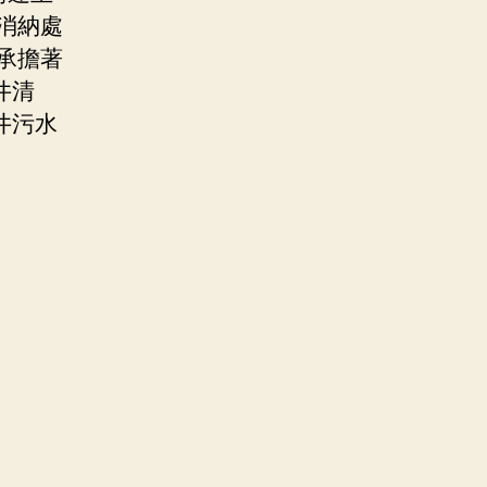
消納處
承擔著
井清
井污水