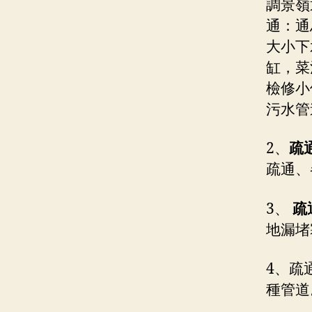
調景嶺
通：通
大小下
缸，菜
檢修小
污水管
2、
疏
疏通、
3、
疏
地漏堵
4、疏
種管道