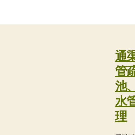
通
管
池
水
理