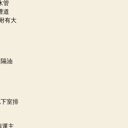
水管
煙道
附有大
、隔油
地下室排
清運主