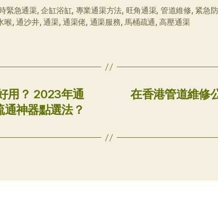
小時緊急通渠
,
企缸浴缸
,
專業通渠方法
,
旺角通渠
,
管道維修
,
紧急
水喉
,
通沙井
,
通渠
,
通渠佬
,
通渠服務
,
馬桶疏通
,
高壓通渠
用？ 2023年通
在香港管道維修
疏通神器點選法？