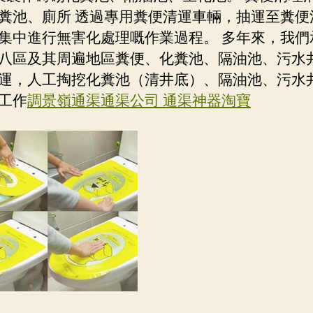
糞池、廁所 透過專用糞便清運車輛，抽運至糞便
集中進行無害化處理嘅作業過程。 多年來，我們
八區及其周遍地區糞便、化糞池、隔油池、污水
運，人工掏挖化糞池（清井底）、隔油池、污水
工作
調景嶺通渠通渠公司 通渠神器淘寶