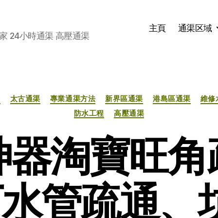
主頁
通渠区域
家 24小時通渠 高壓通渠
分
渠
太古通渠
專業通渠方法
新界區通渠
港島區通渠
維修
类
防水工程
高壓通渠
神器淘寶旺角
水管疏通、坑