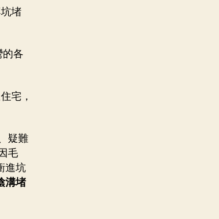
蹲坑堵
彎的各
通住宅，
、疑難
因毛
衝進坑
陰溝堵