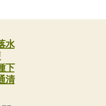
落水
便
種下
通清