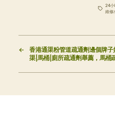
24
标
維修
签
←
香港通渠粉管道疏通劑邊個牌子好
渠|馬桶|廁所疏通劑舉薦，馬桶