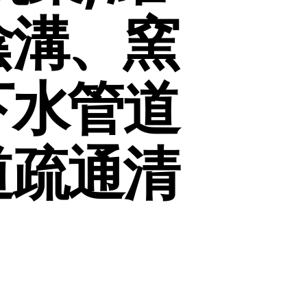
陰溝、窯
下水管道
道疏通清