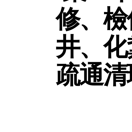
修、檢
井、化
疏通清