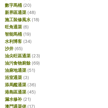
數字馬桶
(20)
新界區通渠
(48)
施工裝修風水
(18)
旺角通渠
(6)
智能馬桶
(19)
水利博客
(34)
沙井
(65)
油尖旺區通渠
(23)
油污食物廚餘
(69)
油麻地通渠
(51)
浴室通渠
(3)
添馬艦通渠
(36)
港島區通渠
(45)
漏水修补
(21)
澳門通渠佬
(17)