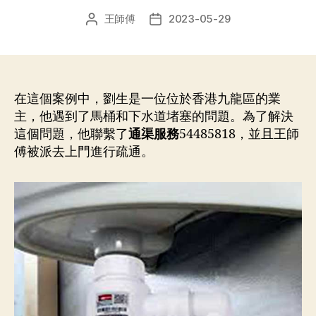
王師傅
2023-05-29
文
发
章
布
作
日
者
期
在這個案例中，劉生是一位位於香港九龍區的業
主，他遇到了馬桶和下水道堵塞的問題。為了解決
這個問題，他聯繫了
通渠服務
54485818，並且王師
傅被派去上門進行疏通。