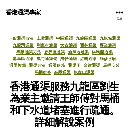
香港通渠專家
菜单
分
一般通渠方法
上環通渠
中區通渠
九龍區通渠
九龍城通渠
类
九龍灣通渠
利東村通渠
太古通渠
寶林通渠
專業通渠
專業通渠方法
新界區通渠
油麻地通渠
添馬艦通渠
港島區通渠
澳門通渠佬
灣仔通渠
紅磡通渠
維修水喉
通渠教學
通渠方法
通渠服務
通渠王
金鐘通渠
馬桶安裝
馬桶維修
高壓通渠
龍虎山通渠
香港通渠服務九龍區劉生
為業主邀請王師傅對馬桶
和下水道堵塞進行疏通。
詳細解說案例