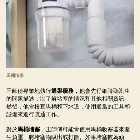
馬桶堵塞
王師傅專業地執行
通渠服務
，他會先仔細聆聽劉生
的問題描述，以了解堵塞的情況和其他相關資訊。
然後，他會檢查馬桶和下水道，使用適當的工具和
設備來進行疏通工作。
對於
馬桶堵塞
，王師傅可能會使用馬桶吸塞器來產
生負壓，將堵塞物吸出或打散。如果堵塞較為頑