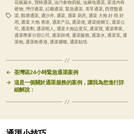
花板漏水
,
寶林通渠
,
油污食物廚餘
,
油麻地通渠
,
渠道內有
硬物
,
灣仔通渠
,
紅磡通渠
,
緊急通渠
,
美孚通渠
,
西營盤通
渠
,
觀塘通渠
,
通沙井
,
通渠
,
通渠 厨房
,
通渠 大炮 好 唔 好
标
用
,
通渠 大炮 香港
,
通渠产品
,
通渠佬
,
通渠佬獅王
,
通渠公
签
司
,
通渠劑
,
通渠呃人
,
通渠大炮边度买
,
通渠寶
,
通渠專家
,
通渠專家分部公司
,
通渠師傅
,
通渠服務
,
通渠水
,
通渠泵
,
通
渠炮
,
通渠炮香港
,
通渠膠條
,
通渠贴纸
←
荃灣區24小時緊急通渠案例
→
這是一個關於通渠服務的案例，讓我為您進行詳
細解說：
通渠小技巧