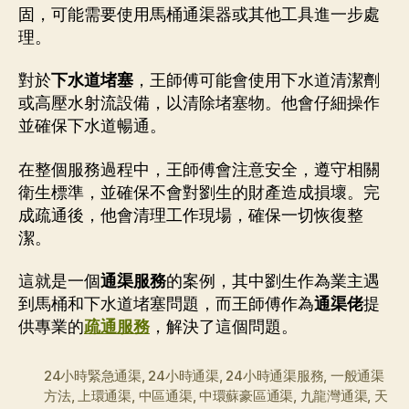
固，可能需要使用馬桶通渠器或其他工具進一步處
理。
對於
下水道堵塞
，王師傅可能會使用下水道清潔劑
或高壓水射流設備，以清除堵塞物。他會仔細操作
並確保下水道暢通。
在整個服務過程中，王師傅會注意安全，遵守相關
衛生標準，並確保不會對劉生的財產造成損壞。完
成疏通後，他會清理工作現場，確保一切恢復整
潔。
這就是一個
通渠服務
的案例，其中劉生作為業主遇
到馬桶和下水道堵塞問題，而王師傅作為
通渠佬
提
供專業的
疏通服務
，解決了這個問題。
24小時緊急通渠
,
24小時通渠
,
24小時通渠服務
,
一般通渠
方法
,
上環通渠
,
中區通渠
,
中環蘇豪區通渠
,
九龍灣通渠
,
天