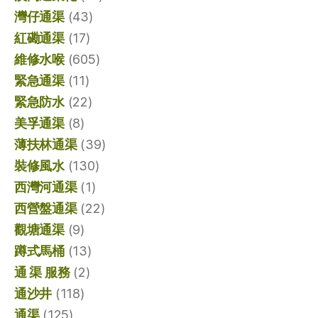
灣仔通渠
(43)
紅磡通渠
(17)
維修水喉
(605)
緊急通渠
(11)
緊急防水
(22)
美孚通渠
(8)
薄扶林通渠
(39)
裝修風水
(130)
西灣河通渠
(1)
西營盤通渠
(22)
觀塘通渠
(9)
蹲式馬桶
(13)
通 渠 服務
(2)
通沙井
(118)
通渠
(125)