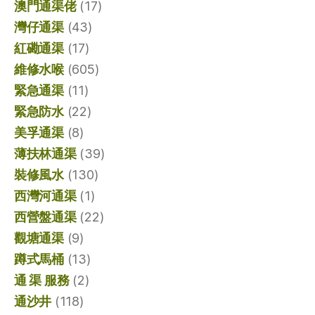
澳門通渠佬
(17)
灣仔通渠
(43)
紅磡通渠
(17)
維修水喉
(605)
緊急通渠
(11)
緊急防水
(22)
美孚通渠
(8)
薄扶林通渠
(39)
裝修風水
(130)
西灣河通渠
(1)
西營盤通渠
(22)
觀塘通渠
(9)
蹲式馬桶
(13)
通 渠 服務
(2)
通沙井
(118)