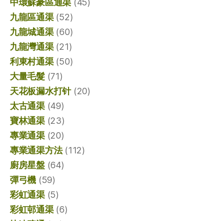
中環蘇豪區通渠
(45)
九龍區通渠
(52)
九龍城通渠
(60)
九龍灣通渠
(21)
利東村通渠
(50)
大量毛髮
(71)
天花板漏水打针
(20)
太古通渠
(49)
寶林通渠
(23)
專業通渠
(20)
專業通渠方法
(112)
廚房星盤
(64)
彈弓機
(59)
彩虹通渠
(5)
彩虹邨通渠
(6)