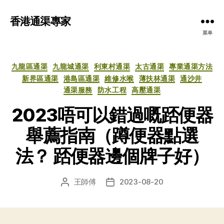
香港通渠專家
菜单
分
九龍區通渠
九龍城通渠
利東村通渠
太古通渠
專業通渠方法
类
新界區通渠
港島區通渠
維修水喉
薄扶林通渠
通沙井
通渠服務
防水工程
高壓通渠
2023唔可以錯過嘅踎便器
舉薦指南（蹲便器點選
法？ 踎便器邊個牌子好）
王師傅
2023-08-20
文
发
章
布
作
日
者
期