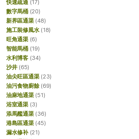
快速疏通
(17)
數字馬桶
(20)
新界區通渠
(48)
施工裝修風水
(18)
旺角通渠
(6)
智能馬桶
(19)
水利博客
(34)
沙井
(65)
油尖旺區通渠
(23)
油污食物廚餘
(69)
油麻地通渠
(51)
浴室通渠
(3)
添馬艦通渠
(36)
港島區通渠
(45)
漏水修补
(21)