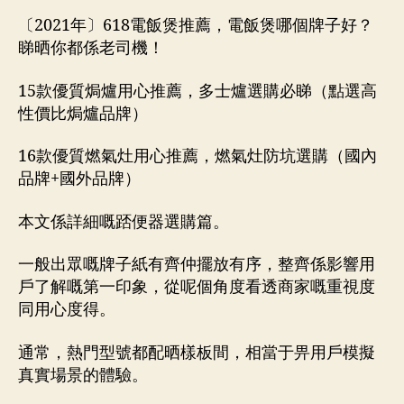
〔2021年〕618電飯煲推薦，電飯煲哪個牌子好？
睇晒你都係老司機！
15款優質焗爐用心推薦，多士爐選購必睇（點選高
性價比焗爐品牌）
16款優質燃氣灶用心推薦，燃氣灶防坑選購（國內
品牌+國外品牌）
本文係詳細嘅踎便器選購篇。
一般出眾嘅牌子紙有齊仲擺放有序，整齊係影響用
戶了解嘅第一印象，從呢個角度看透商家嘅重視度
同用心度得。
通常，熱門型號都配晒樣板間，相當于畀用戶模擬
真實場景的體驗。