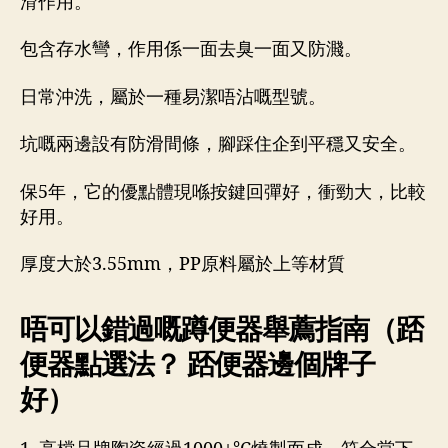
滑作用。
包含存水彎，作用係一面去臭一面又防濺。
日常沖洗，屬於一種易潔唔沾嘅型號。
坑嘅兩邊設有防滑間條，腳踩住企到平穩又安全。
保5年，它的優點體現喺按鍵回彈好，衝勁大，比較
好用。
厚度大於3.55mm，PP原料屬於上等材質
唔可以錯過嘅蹲便器舉薦指南（踎
便器點選法？ 踎便器邊個牌子
好）