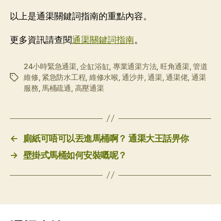
以上是通渠關鍵詞指南的重點內容。
更多資訊請查閱
通渠關鍵詞指南
。
24小時緊急通渠
,
企缸浴缸
,
專業通渠方法
,
旺角通渠
,
管道
維修
,
紧急防水工程
,
維修水喉
,
通沙井
,
通渠
,
通渠佬
,
通渠
标
服務
,
馬桶疏通
,
高壓通渠
签
←
廁紙可唔可以丟進馬桶啊？ 通渠大王話畀你
→
壁掛式馬桶如何安裝嘅呢？