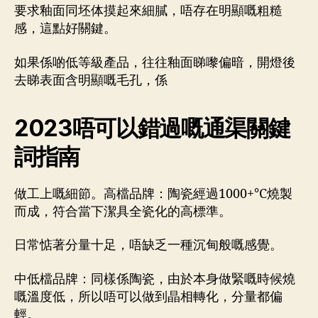
要求釉面同坯体摸起來細膩，唔存在明顯嘅粗糙
感，這點好關鍵。
如果係啲低等級產品，往往釉面睇嚟偏暗，開燈後
去睇表面含明顯嘅毛孔，係
2023唔可以錯過嘅通渠關鍵
詞指南
做工上嘅細節。高檔品牌：陶瓷經過1000+°C燒製
而成，符合當下潔具全瓷化的高標準。
日常惦著分量十足，唔缺乏一種沉甸般嘅感覺。
中低檔品牌：同樣係陶瓷，由於本身做緊嘅時候燒
嘅溫度低，所以唔可以做到晶相轉化，分量都偏
輕。