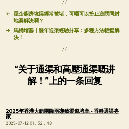
←
屋企廚房坑渠經常被堵，可唔可以扮止逆閥同封
地漏解決啊？
→
馬桶堵塞十幾年通渠經驗分享：多種方法輕鬆解
決！
“关于通渠和高壓通渠嘅讲
解！”上的一条回复
2025年香港大範圍降雨導致渠道堵塞 - 香港通渠專
说：
家
2025-07-12 01：52：48