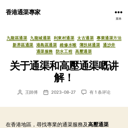
香港通渠專家
菜单
分
九龍區通渠
九龍城通渠
利東村通渠
太古通渠
專業通渠方法
类
新界區通渠
港島區通渠
維修水喉
薄扶林通渠
通沙井
通渠服務
防水工程
高壓通渠
关于通渠和高壓通渠嘅讲
解！
关
王師傅
2023-08-27
有 1 条评论
文
发
于
章
布
通
作
日
渠
者
期
和
高
在香港地區，尋找專業的通渠服務及
高壓通渠