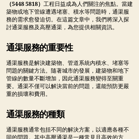
壓
（5448 5818）
工程日益成為人們關注的焦點。當建
通
築物或地下管線遭遇堵塞、積水等問題時，通渠服
渠
務的需求愈發迫切。在這篇文章中，我們將深入探
嘅
討通渠服務及高壓通渠，為您提供相關資訊。
讲
解！
通渠服務的重要性
通渠服務是解決建築物、管道系統內積水、堵塞等
問題的關鍵方法。隨著城市的發展，建築物和地下
管線的數量不斷增加，因此通渠服務變得至關重
要。通渠不僅可以解決當前的問題，還能預防更嚴
重的損壞和費用。
通渠服務的種類
通渠服務通常包括不同的解決方案，以適應各種不
同的問題。其中高壓通渠是一種常見且高效的方