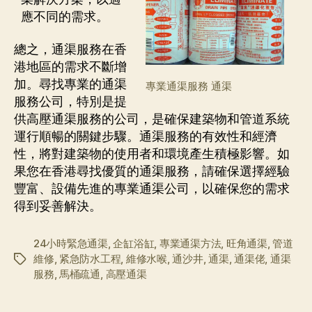
應不同的需求。
總之，通渠服務在香
港地區的需求不斷增
加。尋找專業的通渠
專業通渠服務 通渠
服務公司，特別是提
供高壓通渠服務的公司，是確保建築物和管道系統
運行順暢的關鍵步驟。通渠服務的有效性和經濟
性，將對建築物的使用者和環境產生積極影響。如
果您在香港尋找優質的通渠服務，請確保選擇經驗
豐富、設備先進的專業通渠公司，以確保您的需求
得到妥善解決。
24小時緊急通渠
,
企缸浴缸
,
專業通渠方法
,
旺角通渠
,
管道
維修
,
紧急防水工程
,
維修水喉
,
通沙井
,
通渠
,
通渠佬
,
通渠
标
服務
,
馬桶疏通
,
高壓通渠
签