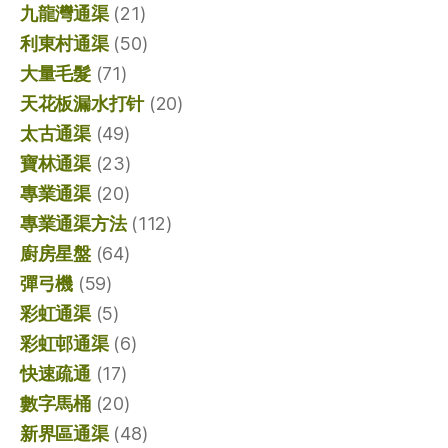
九龍灣通渠
(21)
利東村通渠
(50)
大量毛髮
(71)
天花板漏水打针
(20)
太古通渠
(49)
寶林通渠
(23)
專業通渠
(20)
專業通渠方法
(112)
廚房星盤
(64)
彈弓機
(59)
彩虹通渠
(5)
彩虹邨通渠
(6)
快速疏通
(17)
數字馬桶
(20)
新界區通渠
(48)