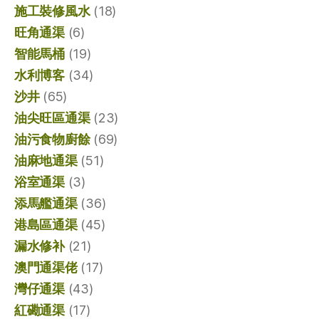
施工裝修風水
(18)
旺角通渠
(6)
智能馬桶
(19)
水利博客
(34)
沙井
(65)
油尖旺區通渠
(23)
油污食物廚餘
(69)
油麻地通渠
(51)
浴室通渠
(3)
添馬艦通渠
(36)
港島區通渠
(45)
漏水修补
(21)
澳門通渠佬
(17)
灣仔通渠
(43)
紅磡通渠
(17)