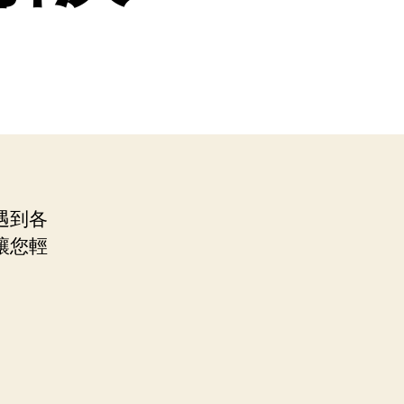
遇到各
讓您輕