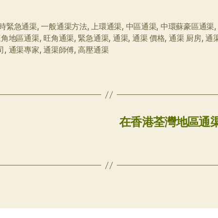
小時緊急通渠
,
一般通渠方法
,
上環通渠
,
中區通渠
,
中環蘇豪區通渠
旺角地區通渠
,
旺角通渠
,
緊急通渠
,
通渠
,
通渠 價格
,
通渠 厨房
,
通
司
,
通渠專家
,
通渠師傅
,
高壓通渠
在香港荃灣地區通