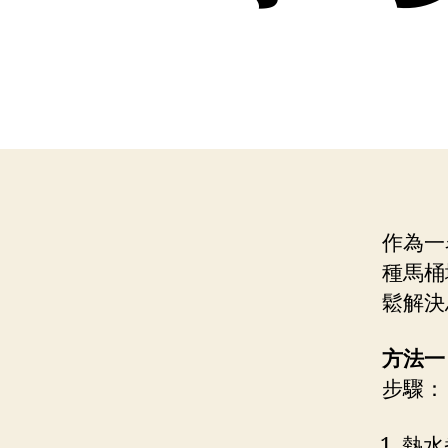
作為一
種馬桶
鬆解決
方法一
步驟：
熱水