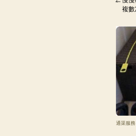
慢慢
複數
通渠服務