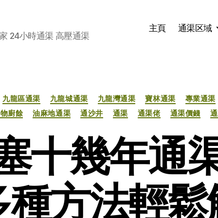
主頁
通渠区域
家 24小時通渠 高壓通渠
分
九龍區通渠
九龍城通渠
九龍灣通渠
寶林通渠
專業通渠
类
食物廚餘
油麻地通渠
通沙井
通渠
通渠佬
通渠價錢
通
塞十幾年通
多種方法輕鬆