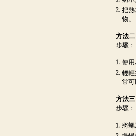
把熱
物。
方法二
步驟：
使用
輕輕
常可
方法三
步驟：
將螺