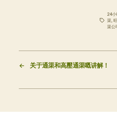
24
渠
,
标
渠公
签
←
关于通渠和高壓通渠嘅讲解！