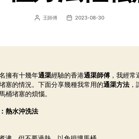
王師傅
2023-08-30
文
发
章
布
作
日
者
期
名擁有十幾年
通渠
經驗的香港
通渠師傅
，我經常
堵塞的情況。下面分享幾種我常用的
通渠方法
，
馬桶堵塞的煩惱。
：熱水沖洗法
煮沸，但不要過熱，以免損壞馬桶。