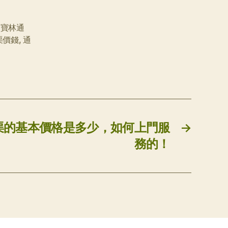
,
寶林通
渠價錢
,
通
渠的基本價格是多少，如何上門服
→
務的！