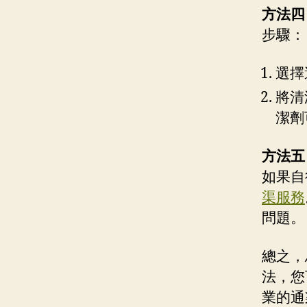
方法四
步驟：
選擇
將清
潔劑
方法五
如果自
渠服務
問題。
總之，
法，您
業的通