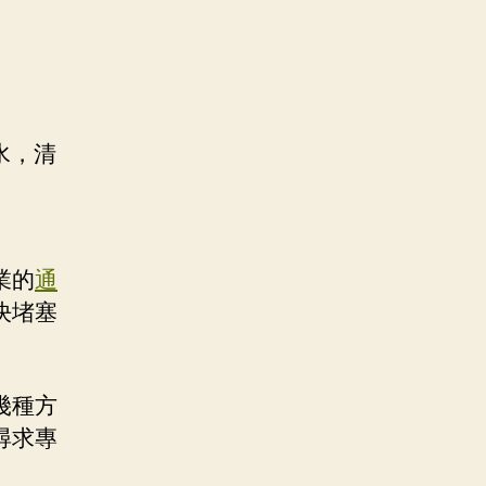
水，清
業的
通
決堵塞
幾種方
尋求專