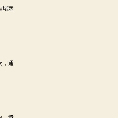
走堵塞
次，通