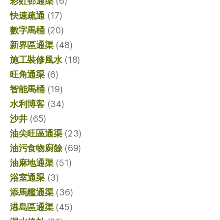
彩虹邨通渠
(6)
快速疏通
(17)
數字馬桶
(20)
新界區通渠
(48)
施工裝修風水
(18)
旺角通渠
(6)
智能馬桶
(19)
水利博客
(34)
沙井
(65)
油尖旺區通渠
(23)
油污食物廚餘
(69)
油麻地通渠
(51)
浴室通渠
(3)
添馬艦通渠
(36)
港島區通渠
(45)