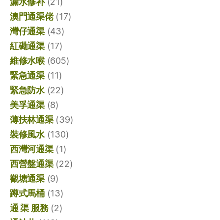
漏水修补
(21)
澳門通渠佬
(17)
灣仔通渠
(43)
紅磡通渠
(17)
維修水喉
(605)
緊急通渠
(11)
緊急防水
(22)
美孚通渠
(8)
薄扶林通渠
(39)
裝修風水
(130)
西灣河通渠
(1)
西營盤通渠
(22)
觀塘通渠
(9)
蹲式馬桶
(13)
通 渠 服務
(2)