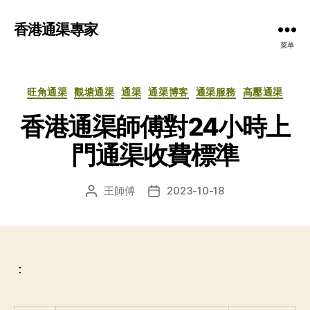
香港通渠專家
菜单
分
旺角通渠
觀塘通渠
通渠
通渠博客
通渠服務
高壓通渠
类
香港通渠師傅對24小時上
門通渠收費標準
王師傅
2023-10-18
文
发
章
布
作
日
者
期
：