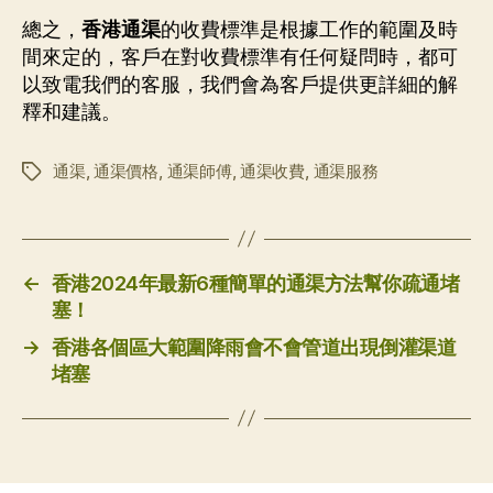
總之，
香港通渠
的收費標準是根據工作的範圍及時
間來定的，客戶在對收費標準有任何疑問時，都可
以致電我們的客服，我們會為客戶提供更詳細的解
釋和建議。
通渠
,
通渠價格
,
通渠師傅
,
通渠收費
,
通渠服務
标
签
←
香港2024年最新6種簡單的通渠方法幫你疏通堵
塞！
→
香港各個區大範圍降雨會不會管道出現倒灌渠道
堵塞