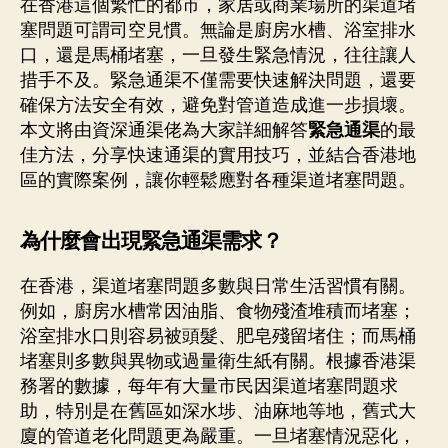
在香港這個繁忙的都市，家居或商業場所的渠道堵
塞問題可謂司空見慣。無論是廚房水槽、浴室排水
口，還是馬桶堵塞，一旦發生緊急情況，往往讓人
措手不及。緊急通渠不僅需要快速解決問題，還要
確保方法安全有效，避免對管道造成進一步損壞。
本文將由資深通渠佬為大家詳細解答
緊急通渠
的最
佳方法，分享快速通渠的實用技巧，並結合香港地
區的實際案例，讓你輕鬆應對各種渠道堵塞問題。
為什麼會出現緊急通渠需求？
在香港，渠道堵塞問題多數與日常生活習慣有關。
例如，廚房水槽常因油脂、食物殘渣堆積而堵塞；
浴室排水口則容易被頭髮、肥皂殘留堵住；而馬桶
堵塞則多數與異物或過量衛生紙有關。根據香港渠
務署的數據，每年有大量市民因渠道堵塞問題求
助，特別是在舊區如深水埗、油麻地等地，舊式大
廈的管道老化問題更為嚴重。一旦堵塞情況惡化，