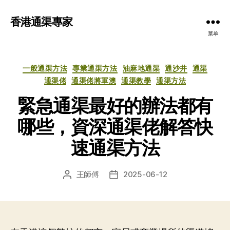
香港通渠專家
菜单
分
一般通渠方法
專業通渠方法
油麻地通渠
通沙井
通渠
类
通渠佬
通渠佬將軍澳
通渠教學
通渠方法
緊急通渠最好的辦法都有
哪些，資深通渠佬解答快
速通渠方法
王師傅
2025-06-12
文
发
章
布
作
日
者
期