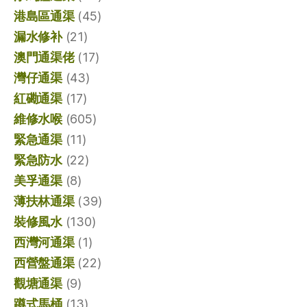
港島區通渠
(45)
漏水修补
(21)
澳門通渠佬
(17)
灣仔通渠
(43)
紅磡通渠
(17)
維修水喉
(605)
緊急通渠
(11)
緊急防水
(22)
美孚通渠
(8)
薄扶林通渠
(39)
裝修風水
(130)
西灣河通渠
(1)
西營盤通渠
(22)
觀塘通渠
(9)
蹲式馬桶
(13)