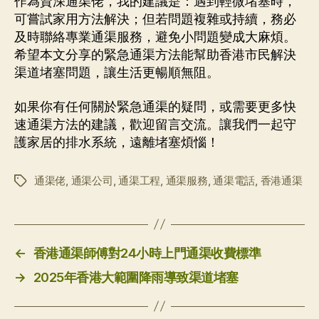
作為資深通渠佬，我的建議是：遇到輕微堵塞時，
可嘗試家用方法解決；但若問題複雜或持續，務必
及時聯絡專業通渠服務，避免小問題變成大麻煩。
希望本文分享的緊急通渠方法能幫助香港市民解決
渠道堵塞問題，讓生活更暢順無阻。
如果你有任何關於緊急通渠的疑問，或需要更多快
速通渠方法的建議，歡迎留言交流。讓我們一起守
護家居的排水系統，遠離堵塞煩惱！
通渠佬
,
通渠公司
,
通渠工程
,
通渠服務
,
通渠電話
,
香港通渠
标
签
←
香港通渠師傅對24小時上門通渠收費標準
→
2025年香港大範圍降雨導致渠道堵塞