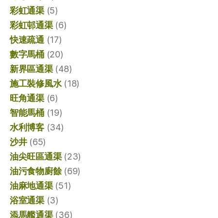
彩虹通渠
(5)
彩虹邨通渠
(6)
快速疏通
(17)
數字馬桶
(20)
新界區通渠
(48)
施工裝修風水
(18)
旺角通渠
(6)
智能馬桶
(19)
水利博客
(34)
沙井
(65)
油尖旺區通渠
(23)
油污食物廚餘
(69)
油麻地通渠
(51)
浴室通渠
(3)
添馬艦通渠
(36)