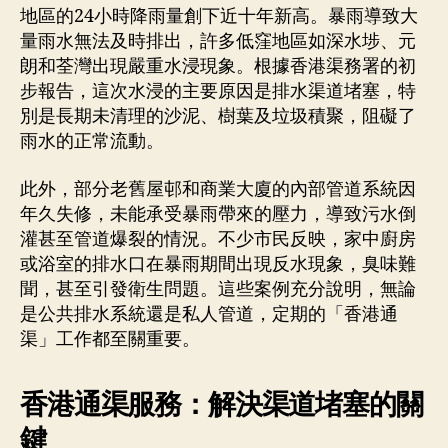
地區的24小時降雨量創下近十年新高。暴雨導致大
量雨水無法及時排出，許多低窪地區如深水埗、元
朗和荃灣出現嚴重水浸現象。根據香港渠務署的初
步報告，這次水浸的主要原因是排水渠道堵塞，特
別是長期未清理的沙泥、樹葉及垃圾積聚，阻礙了
雨水的正常流動。
此外，部分老舊屋邨和商業大廈的內部管道系統因
年久失修，未能承受暴雨帶來的壓力，導致污水倒
灌甚至管道爆裂的情況。不少市民反映，家中廚房
或浴室的排水口在暴雨期間出現反水現象，臭味難
聞，甚至引發衛生問題。這些案例充分說明，無論
是公共排水系統還是私人管道，定期的「香港通
渠」工作都至關重要。
香港通渠服務：解決渠道堵塞的關
鍵