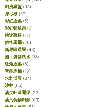
廚房星盤
(64)
彈弓機
(59)
彩虹通渠
(5)
彩虹邨通渠
(6)
快速疏通
(17)
數字馬桶
(20)
新界區通渠
(48)
施工裝修風水
(18)
旺角通渠
(6)
智能馬桶
(19)
水利博客
(34)
沙井
(65)
油尖旺區通渠
(23)
油污食物廚餘
(69)
油麻地通渠
(51)