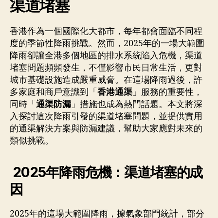
渠道堵塞
降
雨
導
香港作為一個國際化大都市，每年都會面臨不同程
致
度的季節性降雨挑戰。然而，2025年的一場大範圍
渠
降雨卻讓全港多個地區的排水系統陷入危機，渠道
道
堵
堵塞問題頻頻發生，不僅影響市民日常生活，更對
塞
城市基礎設施造成嚴重威脅。在這場降雨過後，許
多家庭和商戶意識到「
香港通渠
」服務的重要性，
同時「
通渠防漏
」措施也成為熱門話題。本文將深
入探討這次降雨引發的渠道堵塞問題，並提供實用
的通渠解決方案與防漏建議，幫助大家應對未來的
類似挑戰。
2025年降雨危機：渠道堵塞的成
因
2025年的這場大範圍降雨，據氣象部門統計，部分