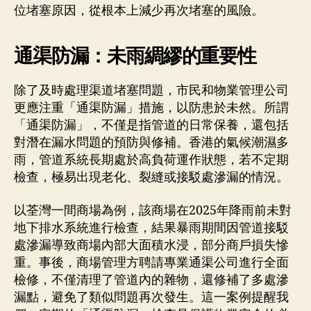
位堵塞原因，從根本上減少再次堵塞的風險。
通渠防漏：未雨綢繆的重要性
除了及時處理渠道堵塞問題，市民和物業管理公司
更應注重「通渠防漏」措施，以防患於未然。所謂
「通渠防漏」，不僅是指管道的日常保養，還包括
對潛在漏水問題的預防與修補。香港的氣候潮濕多
雨，管道系統長期處於高負荷運作狀態，若不定期
檢查，極易出現老化、裂縫或接駁處滲漏的情況。
以荃灣一間商場為例，該商場在2025年降雨前未對
地下排水系統進行檢查，結果暴雨期間因管道接駁
處滲漏導致商場內部大面積水浸，部分商戶損失慘
重。事後，商場管理方聘請專業通渠公司進行全面
檢修，不僅清理了管道內的雜物，還修補了多處滲
漏點，避免了類似問題再次發生。這一案例提醒我