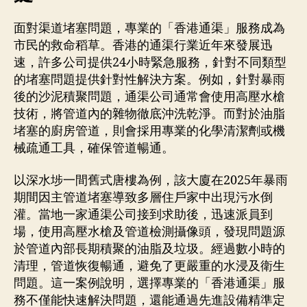
面對渠道堵塞問題，專業的「香港通渠」服務成為
市民的救命稻草。香港的通渠行業近年來發展迅
速，許多公司提供24小時緊急服務，針對不同類型
的堵塞問題提供針對性解決方案。例如，針對暴雨
後的沙泥積聚問題，通渠公司通常會使用高壓水槍
技術，將管道內的雜物徹底沖洗乾淨。而對於油脂
堵塞的廚房管道，則會採用專業的化學清潔劑或機
械疏通工具，確保管道暢通。
以深水埗一間舊式唐樓為例，該大廈在2025年暴雨
期間因主管道堵塞導致多層住戶家中出現污水倒
灌。當地一家通渠公司接到求助後，迅速派員到
場，使用高壓水槍及管道檢測攝像頭，發現問題源
於管道內部長期積聚的油脂及垃圾。經過數小時的
清理，管道恢復暢通，避免了更嚴重的水浸及衛生
問題。這一案例說明，選擇專業的「香港通渠」服
務不僅能快速解決問題，還能通過先進設備精準定