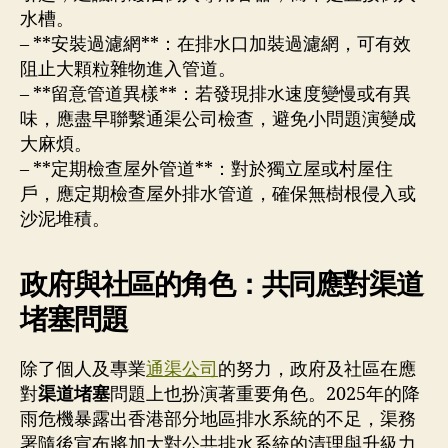
水槽。
– **安裝過濾網**：在排水口加裝過濾網，可有效
阻止大顆粒雜物進入管道。
– **留意管道異樣**：若發現排水速度變慢或有異
味，應盡早聯繫通渠公司檢查，避免小問題演變成
大麻煩。
– **定期檢查屋外管道**：對於獨立屋或村屋住
戶，應定期檢查屋外排水管道，確保無樹根侵入或
沙泥堆積。
政府與社區的角色：共同應對渠道
堵塞問題
除了個人及專業
通渠公司
的努力，政府及社區在應
對
渠道堵塞
問題上也扮演著重要角色。2025年的降
雨危機暴露出香港部分地區排水系統的不足，渠務
署隨後宣布將加大對公共排水系統的清理與升級力