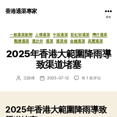
香港通渠專家
菜单
分
一般通渠新聞
上環通渠
中區通渠
彩虹邨通渠
灣仔通渠
类
觀塘通渠
通沙井
通渠
通渠佬
金鐘通渠
高壓通渠
2025年香港大範圍降雨導
致渠道堵塞
2025
王師傅
2025-07-12
有 1 条评论
文
发
年
章
布
香
作
日
港
者
期
大
範
2025年香港大範圍降雨導致
圍