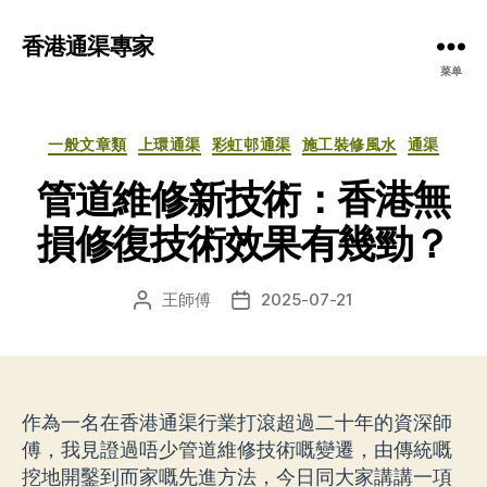
香港通渠專家
菜单
分
一般文章類
上環通渠
彩虹邨通渠
施工裝修風水
通渠
类
管道維修新技術：香港無
損修復技術效果有幾勁？
王師傅
2025-07-21
文
发
章
布
作
日
者
期
作為一名在香港通渠行業打滾超過二十年的資深師
傅，我見證過唔少管道維修技術嘅變遷，由傳統嘅
挖地開鑿到而家嘅先進方法，今日同大家講講一項