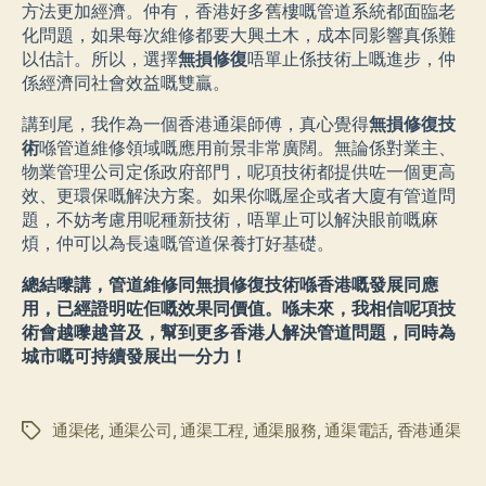
方法更加經濟。仲有，香港好多舊樓嘅管道系統都面臨老
化問題，如果每次維修都要大興土木，成本同影響真係難
以估計。所以，選擇
無損修復
唔單止係技術上嘅進步，仲
係經濟同社會效益嘅雙贏。
講到尾，我作為一個香港通渠師傅，真心覺得
無損修復技
術
喺管道維修領域嘅應用前景非常廣闊。無論係對業主、
物業管理公司定係政府部門，呢項技術都提供咗一個更高
效、更環保嘅解決方案。如果你嘅屋企或者大廈有管道問
題，不妨考慮用呢種新技術，唔單止可以解決眼前嘅麻
煩，仲可以為長遠嘅管道保養打好基礎。
總結嚟講，
管道維修
同
無損修復技術
喺香港嘅發展同應
用，已經證明咗佢嘅效果同價值。喺未來，我相信呢項技
術會越嚟越普及，幫到更多香港人解決管道問題，同時為
城市嘅可持續發展出一分力！
通渠佬
,
通渠公司
,
通渠工程
,
通渠服務
,
通渠電話
,
香港通渠
标
签