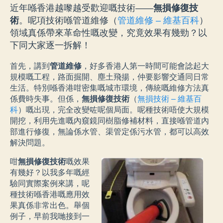
近年喺香港越嚟越受歡迎嘅技術——
無損修復技
術
。呢項技術喺管道維修（
管道維修 – 維基百科
）
領域真係帶來革命性嘅改變，究竟效果有幾勁？以
下同大家逐一拆解！
首先，講到
管道維修
，好多香港人第一時間可能會諗起大
規模嘅工程，路面掘開、塵土飛揚，仲要影響交通同日常
生活。特別喺香港咁密集嘅城市環境，傳統嘅維修方法真
係費時失事。但係，
無損修復技術
（
無損技術 – 維基百
科
）嘅出現，完全改變咗呢個局面。呢種技術唔使大規模
開挖，利用先進嘅內窺鏡同樹脂修補材料，直接喺管道內
部進行修復，無論係水管、渠管定係污水管，都可以高效
解決問題。
咁
無損修復技術
嘅效果
有幾好？以我多年嘅經
驗同實際案例來講，呢
種技術喺香港嘅應用效
果真係非常出色。舉個
例子，早前我哋接到一