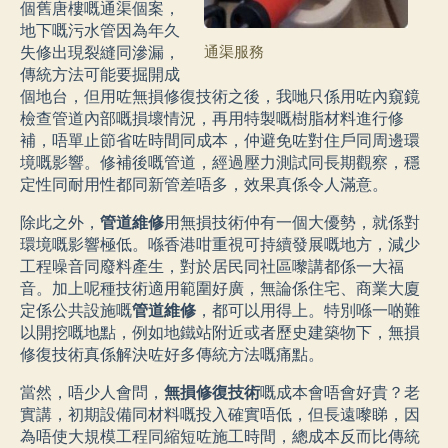
個舊唐樓嘅通渠個案，
地下嘅污水管因為年久
通渠服務
失修出現裂縫同滲漏，
傳統方法可能要掘開成
個地台，但用咗無損修復技術之後，我哋只係用咗內窺鏡
檢查管道內部嘅損壞情況，再用特製嘅樹脂材料進行修
補，唔單止節省咗時間同成本，仲避免咗對住戶同周邊環
境嘅影響。修補後嘅管道，經過壓力測試同長期觀察，穩
定性同耐用性都同新管差唔多，效果真係令人滿意。
除此之外，
管道維修
用無損技術仲有一個大優勢，就係對
環境嘅影響極低。喺香港咁重視可持續發展嘅地方，減少
工程噪音同廢料產生，對於居民同社區嚟講都係一大福
音。加上呢種技術適用範圍好廣，無論係住宅、商業大廈
定係公共設施嘅
管道維修
，都可以用得上。特別喺一啲難
以開挖嘅地點，例如地鐵站附近或者歷史建築物下，無損
修復技術真係解決咗好多傳統方法嘅痛點。
當然，唔少人會問，
無損修復技術
嘅成本會唔會好貴？老
實講，初期設備同材料嘅投入確實唔低，但長遠嚟睇，因
為唔使大規模工程同縮短咗施工時間，總成本反而比傳統