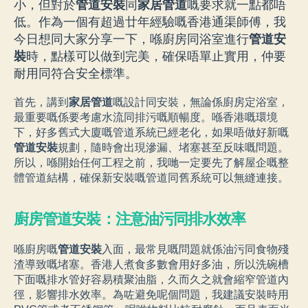
小，但對於
管道安裝
同
家居管道
嘅要求就一點都唔
低。作為一個有超過廿年經驗嘅香港通渠師傅，我
今日想同大家分享一下，喺廚房同浴室進行
管道安
裝
時，點樣可以做到完美，確保唔單止實用，仲要
耐用同符合安全標準。
首先，講到
家居管道
嘅設計同安裝，無論係廚房定浴室，
最重要嘅係要考慮水流同排污嘅順暢度。喺香港嘅環境
下，好多舊式大廈嘅管道系統已經老化，如果唔做好新嘅
管道安裝
規劃，隨時會出現滲漏、堵塞甚至反味嘅問題。
所以，喺開始任何工程之前，我哋一定要先了解屋企嘅整
體管道結構，確保新安裝嘅管道同舊系統可以無縫連接。
廚房管道安裝：注意油污同排水效率
喺廚房嘅
管道安裝
入面，最常見嘅問題就係油污同食物殘
渣導致嘅堵塞。香港人煮食多數會用好多油，所以洗碗槽
下面嘅排水管好容易積聚油脂，久而久之就會縮窄管道內
徑，影響排水效率。為咗避免呢個問題，我建議安裝時用