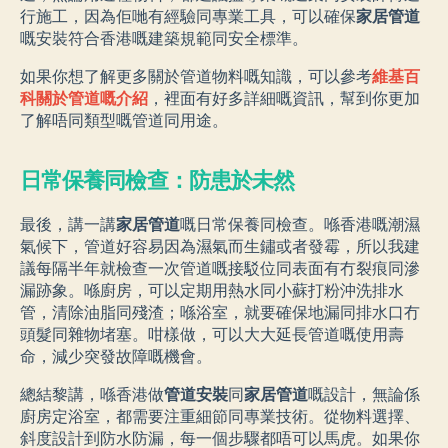
行施工，因為佢哋有經驗同專業工具，可以確保
家居管道
嘅安裝符合香港嘅建築規範同安全標準。
如果你想了解更多關於管道物料嘅知識，可以參考
維基百
科關於管道嘅介紹
，裡面有好多詳細嘅資訊，幫到你更加
了解唔同類型嘅管道同用途。
日常保養同檢查：防患於未然
最後，講一講
家居管道
嘅日常保養同檢查。喺香港嘅潮濕
氣候下，管道好容易因為濕氣而生鏽或者發霉，所以我建
議每隔半年就檢查一次管道嘅接駁位同表面有冇裂痕同滲
漏跡象。喺廚房，可以定期用熱水同小蘇打粉沖洗排水
管，清除油脂同殘渣；喺浴室，就要確保地漏同排水口冇
頭髮同雜物堵塞。咁樣做，可以大大延長管道嘅使用壽
命，減少突發故障嘅機會。
總結黎講，喺香港做
管道安裝
同
家居管道
嘅設計，無論係
廚房定浴室，都需要注重細節同專業技術。從物料選擇、
斜度設計到防水防漏，每一個步驟都唔可以馬虎。如果你