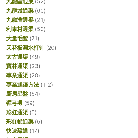
九龍區通渠
(52)
九龍城通渠
(60)
九龍灣通渠
(21)
利東村通渠
(50)
大量毛髮
(71)
天花板漏水打针
(20)
太古通渠
(49)
寶林通渠
(23)
專業通渠
(20)
專業通渠方法
(112)
廚房星盤
(64)
彈弓機
(59)
彩虹通渠
(5)
彩虹邨通渠
(6)
快速疏通
(17)