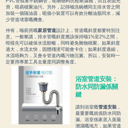
PVC管或者不銹鋼管，呢啲物料比較耐腐蝕，而且表面光
滑，唔易積聚油污。另外，記得喺洗碗槽同主排水管之間
加裝一個隔油器，呢個小裝置可以有效分離油脂同水，減
少管道堵塞嘅機會。
仲有，喺廚房嘅
家居管道
設計上，管道嘅斜度都要特別注
意。一般黎講，排水管嘅斜度應該保持喺1%至2%之間，
咁樣先可以確保水流順暢，同時避免雜物積聚。如果斜度
過大，水流太快，固體殘渣可能會卡住；如果斜度過細，
水流唔夠力，又會令管道內嘅污物沉澱。所以，安裝時一
定要用專業工具去量度同調整角度。
浴室管道安裝：
防水同防漏係關
鍵
講到浴室嘅
管道安裝
，
最重要嘅就係防水同防
漏。浴室係家居入面最
潮濕嘅地方，如果管道