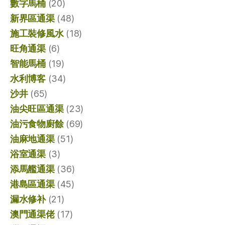
數字馬桶
(20)
新界區通渠
(48)
施工裝修風水
(18)
旺角通渠
(6)
智能馬桶
(19)
水利博客
(34)
沙井
(65)
油尖旺區通渠
(23)
油污食物廚餘
(69)
油麻地通渠
(51)
浴室通渠
(3)
添馬艦通渠
(36)
港島區通渠
(45)
漏水修补
(21)
澳門通渠佬
(17)