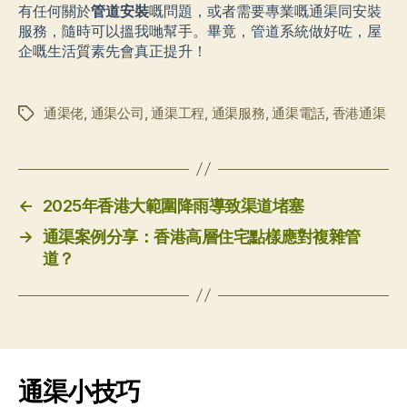
有任何關於
管道安裝
嘅問題，或者需要專業嘅通渠同安裝
服務，隨時可以搵我哋幫手。畢竟，管道系統做好咗，屋
企嘅生活質素先會真正提升！
通渠佬
,
通渠公司
,
通渠工程
,
通渠服務
,
通渠電話
,
香港通渠
标
签
←
2025年香港大範圍降雨導致渠道堵塞
→
通渠案例分享：香港高層住宅點樣應對複雜管
道？
通渠小技巧