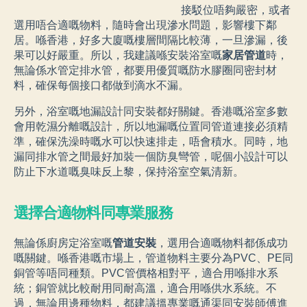
接駁位唔夠嚴密，或者
選用唔合適嘅物料，隨時會出現滲水問題，影響樓下鄰
居。喺香港，好多大廈嘅樓層間隔比較薄，一旦滲漏，後
果可以好嚴重。所以，我建議喺安裝浴室嘅
家居管道
時，
無論係水管定排水管，都要用優質嘅防水膠圈同密封材
料，確保每個接口都做到滴水不漏。
另外，浴室嘅地漏設計同安裝都好關鍵。香港嘅浴室多數
會用乾濕分離嘅設計，所以地漏嘅位置同管道連接必須精
準，確保洗澡時嘅水可以快速排走，唔會積水。同時，地
漏同排水管之間最好加裝一個防臭彎管，呢個小設計可以
防止下水道嘅臭味反上黎，保持浴室空氣清新。
選擇合適物料同專業服務
無論係廚房定浴室嘅
管道安裝
，選用合適嘅物料都係成功
嘅關鍵。喺香港嘅市場上，管道物料主要分為PVC、PE同
銅管等唔同種類。PVC管價格相對平，適合用喺排水系
統；銅管就比較耐用同耐高溫，適合用喺供水系統。不
過，無論用邊種物料，都建議搵專業嘅通渠同安裝師傅進