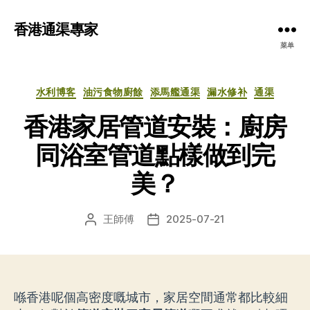
香港通渠專家
菜单
分
水利博客
油污食物廚餘
添馬艦通渠
漏水修补
通渠
类
香港家居管道安裝：廚房
同浴室管道點樣做到完
美？
王師傅
2025-07-21
文
发
章
布
作
日
者
期
喺香港呢個高密度嘅城市，家居空間通常都比較細