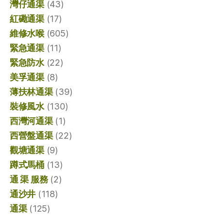
灣仔通渠
(43)
紅磡通渠
(17)
維修水喉
(605)
緊急通渠
(11)
緊急防水
(22)
美孚通渠
(8)
薄扶林通渠
(39)
裝修風水
(130)
西灣河通渠
(1)
西營盤通渠
(22)
觀塘通渠
(9)
蹲式馬桶
(13)
通 渠 服務
(2)
通沙井
(118)
通渠
(125)