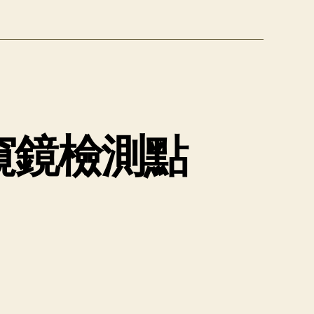
窺鏡檢測點