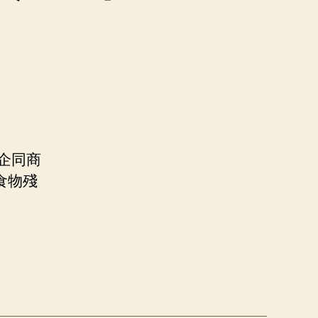
企同商
食物殘