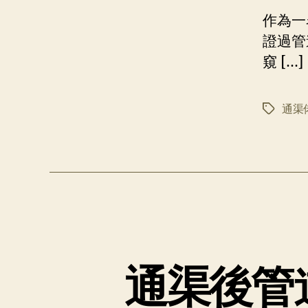
作為一
證過管
窺 […]
通渠
标
签
通渠後管