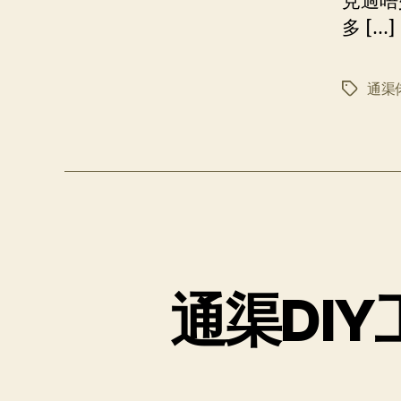
見過唔
多 […]
通渠
标
签
通渠DI