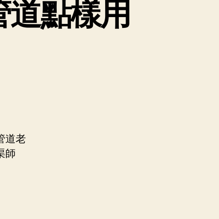
管道點樣用
管道老
渠師