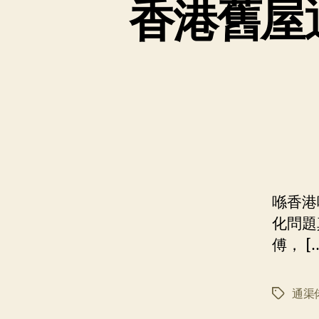
香港舊屋
喺香港
化問題
傅， [
通渠
标
签