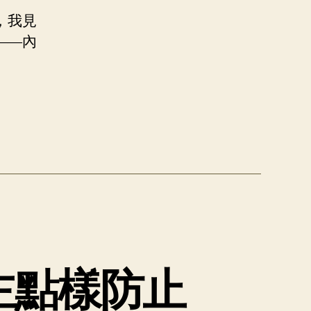
，我見
——內
主點樣防止