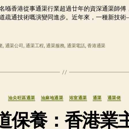
名喺香港從事通渠行業超過廿年的資深通渠師傅
道疏通技術嘅演變同進步。近年來，一種新技術
佬
,
通渠公司
,
通渠工程
,
通渠服務
,
通渠電話
,
香港通渠
分
油尖旺區通渠
油麻地通渠
浴室通渠
通渠
通渠佬
类
道保養：香港業