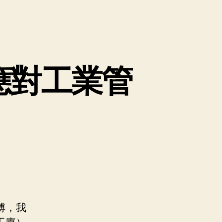
應對工業管
傅，我