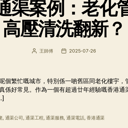
通渠案例：老化
高壓清洗翻新？
王師傅
2025-07-26
文
发
章
布
作
日
者
期
呢個繁忙嘅城市，特別係一啲舊區同老化樓宇，
真係好常見。作為一個有超過廿年經驗嘅香港通
…]
佬
,
通渠公司
,
通渠工程
,
通渠服務
,
通渠電話
,
香港通渠