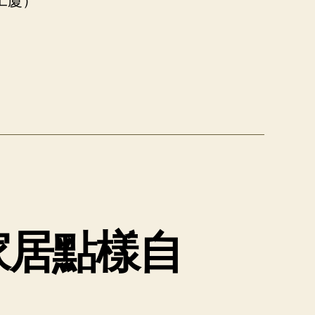
工廈）
家居點樣自