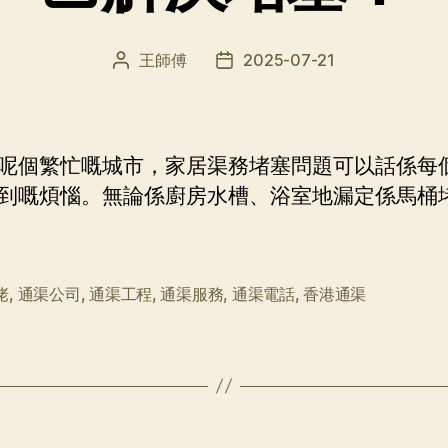
王師傅
2025-07-21
文
发
章
布
作
日
者
期
呢個繁忙嘅城市，家居渠務堵塞問題可以話係每
到嘅煩惱。無論係廚房水槽、浴室地漏定係馬桶
佬
,
通渠公司
,
通渠工程
,
通渠服務
,
通渠電話
,
香港通渠