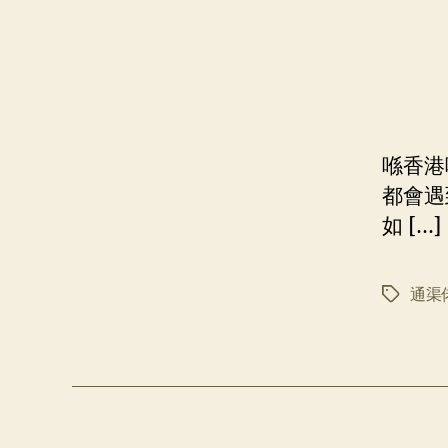
喺香港
都會遇
如 […]
通渠
标
签