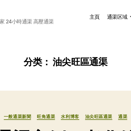
主頁
通渠区域
家 24小時通渠 高壓通渠
分类：
油尖旺區通渠
分
一般通渠新聞
旺角通渠
水利博客
油尖旺區通渠
通渠
类