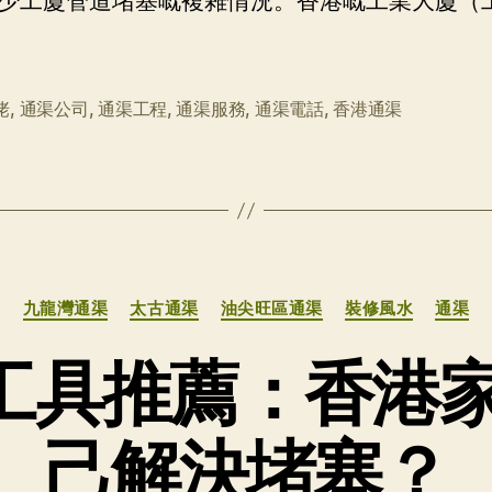
少工廈管道堵塞嘅複雜情況。香港嘅工業大廈（
佬
,
通渠公司
,
通渠工程
,
通渠服務
,
通渠電話
,
香港通渠
分
九龍灣通渠
太古通渠
油尖旺區通渠
裝修風水
通渠
类
Y工具推薦：香港
己解決堵塞？