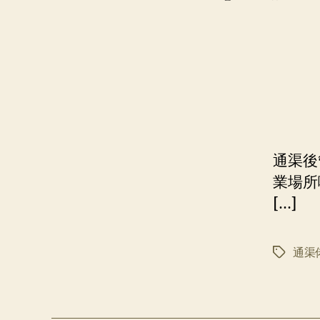
通渠後
業場所
[…]
通渠
标
签