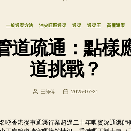
分
一般通渠方法
油尖旺區通渠
通渠
通渠王
高壓通渠
类
管道疏通：點樣
道挑戰？
王師傅
2025-07-21
文
发
章
布
作
日
者
期
名喺香港從事通渠行業超過二十年嘅資深通渠師