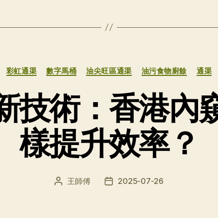
分
彩虹通渠
數字馬桶
油尖旺區通渠
油污食物廚餘
通渠
类
新技術：香港內
樣提升效率？
王師傅
2025-07-26
文
发
章
布
作
日
者
期