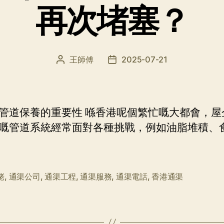
再次堵塞？
王師傅
2025-07-21
文
发
章
布
作
日
者
期
管道保養的重要性 喺香港呢個繁忙嘅大都會，屋
嘅管道系統經常面對各種挑戰，例如油脂堆積、
佬
,
通渠公司
,
通渠工程
,
通渠服務
,
通渠電話
,
香港通渠