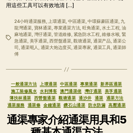
用這些工具可以有效地清 […]
24小時通渠服務
,
上環通渠
,
中區通渠
,
中環蘇豪區通渠
,
九
龍灣通渠
,
寶林通渠
,
專業通渠方法
,
旺角通渠
,
水土工程
,
油
麻地通渠
,
灣仔通渠
,
管道維修
,
紧急防水工程
,
維修水喉
,
緊
标
急通渠
,
美孚通渠
,
西營盤通渠
,
觀塘通渠
,
通渠产品
,
通渠公
签
司
,
通渠呃人
,
通渠大炮边度买
,
通渠專家
,
通渠工具
,
通渠師
傅
分
一般通渠方法
上環通渠
中區通渠
專業通渠
新界區通渠
类
施工裝修風水
水利博客
澳門通渠佬
灣仔通渠
美孚通渠
薄扶林通渠
西營盤通渠
觀塘通渠
通沙井
通渠
通渠方法
通渠服務
通渠條
金鐘通渠
鑽石山通渠
防水防漏
高壓通渠
通渠專家介紹通渠用具和5
種基本通渠方法