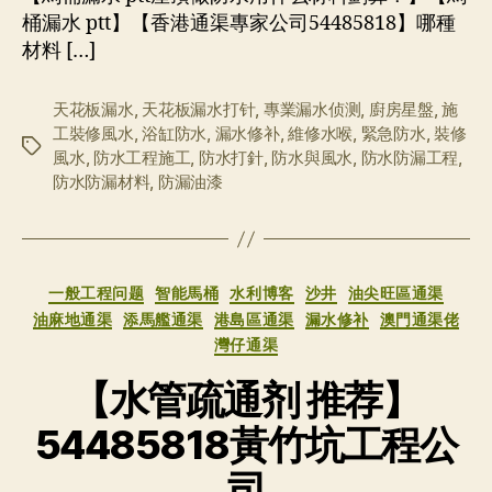
桶漏水 ptt】【香港通渠專家公司54485818】哪種
材料 […]
天花板漏水
,
天花板漏水打针
,
專業漏水侦测
,
廚房星盤
,
施
工裝修風水
,
浴缸防水
,
漏水修补
,
維修水喉
,
緊急防水
,
裝修
标
風水
,
防水工程施工
,
防水打針
,
防水與風水
,
防水防漏工程
,
签
防水防漏材料
,
防漏油漆
分
一般工程问题
智能馬桶
水利博客
沙井
油尖旺區通渠
类
油麻地通渠
添馬艦通渠
港島區通渠
漏水修补
澳門通渠佬
灣仔通渠
【水管疏通剂 推荐】
54485818黃竹坑工程公
司