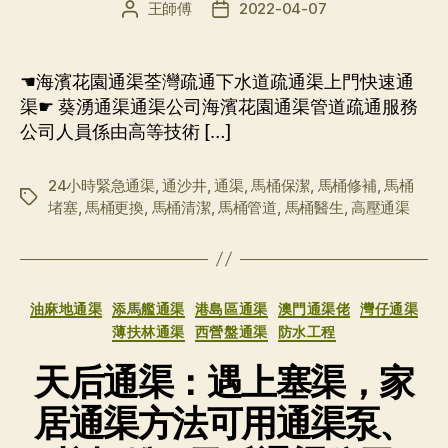
王師傅
2022-04-07
文
发
章
布
作
日
者
期
☚海濱花園通渠荃灣疏通下水道疏通渠上門快速通
渠☛ 葵湧通渠通渠公司海濱花園通渠管道疏通服務
公司人員係由高等技術 […]
24小時緊急通渠
,
通沙井
,
通渠
,
馬桶保潔
,
馬桶修補
,
馬桶
标
堵塞
,
馬桶更換
,
馬桶清潔
,
馬桶管道
,
馬桶醫生
,
高壓通渠
签
分
油麻地通渠
添馬艦通渠
港島區通渠
澳門通渠佬
灣仔通渠
类
薄扶林通渠
西營盤通渠
防水工程
天后通渠：遇上塞渠，家
居通渠方法可用通渠泵、