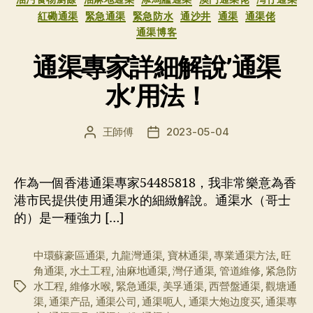
紅磡通渠
緊急通渠
緊急防水
通沙井
通渠
通渠佬
通渠博客
通渠專家詳細解說’通渠
水’用法！
王師傅
2023-05-04
文
发
章
布
作
日
者
期
作為一個香港通渠專家54485818，我非常樂意為香
港市民提供使用通渠水的細緻解說。通渠水（哥士
的）是一種強力 […]
中環蘇豪區通渠
,
九龍灣通渠
,
寶林通渠
,
專業通渠方法
,
旺
角通渠
,
水土工程
,
油麻地通渠
,
灣仔通渠
,
管道維修
,
紧急防
水工程
,
維修水喉
,
緊急通渠
,
美孚通渠
,
西營盤通渠
,
觀塘通
标
渠
,
通渠产品
,
通渠公司
,
通渠呃人
,
通渠大炮边度买
,
通渠專
签