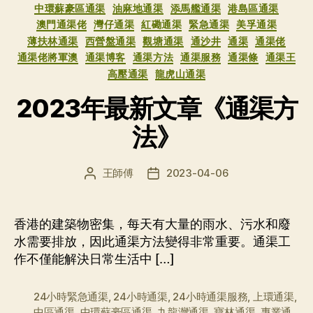
类
中環蘇豪區通渠
油麻地通渠
添馬艦通渠
港島區通渠
澳門通渠佬
灣仔通渠
紅磡通渠
緊急通渠
美孚通渠
薄扶林通渠
西營盤通渠
觀塘通渠
通沙井
通渠
通渠佬
通渠佬將軍澳
通渠博客
通渠方法
通渠服務
通渠條
通渠王
高壓通渠
龍虎山通渠
2023年最新文章《通渠方
法》
王師傅
2023-04-06
文
发
章
布
作
日
者
期
香港的建築物密集，每天有大量的雨水、污水和廢
水需要排放，因此通渠方法變得非常重要。通渠工
作不僅能解決日常生活中 […]
24小時緊急通渠
,
24小時通渠
,
24小時通渠服務
,
上環通渠
,
中區通渠
,
中環蘇豪區通渠
,
九龍灣通渠
,
寶林通渠
,
專業通