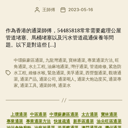
王師傅
2023-05-16
文
发
章
布
作
日
者
期
作為香港的通渠師傅，54485818常常需要處理公屋
管道堵塞、馬桶堵塞以及污水管道疏通保養等問
題。以下是對這些 […]
中環蘇豪區通渠
,
九龍灣通渠
,
寶林通渠
,
專業通渠方法
,
旺
角通渠
,
水土工程
,
油麻地通渠
,
灣仔通渠
,
管道維修
,
紧急防
水工程
,
維修水喉
,
緊急通渠
,
美孚通渠
,
西營盤通渠
,
觀塘通
标
渠
,
通渠产品
,
通渠公司
,
通渠呃人
,
通渠大炮边度买
,
通渠專
签
家
,
通渠工具
,
通渠師傅
,
通渠水
分
上環通渠
中區通渠
中環蘇豪區通渠
太古通渠
寶林通渠
类
專業通渠
專業通渠方法
快速疏通
新界區通渠
油尖旺區通渠
油污食物廚餘
油麻地通渠
添馬艦通渠
澳門通渠佬
灣仔通渠