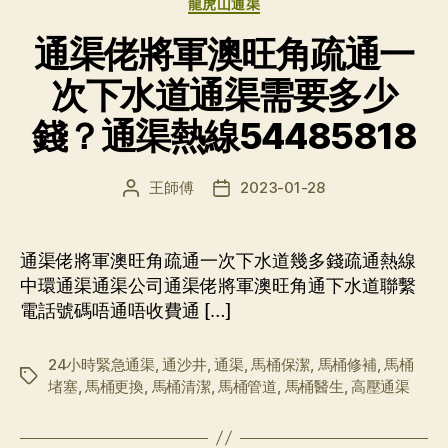
龍虎山通渠
通渠佬將軍澳旺角疏通一
次下水道通渠需要多少
錢？通渠熱線54485818
王師傅
2023-01-28
文
发
章
布
作
日
者
期
通渠佬將軍澳旺角疏通一次下水道幾多錢疏通熱線
中環通渠通渠公司通渠佬將軍澳旺角通下水道聯繫
電話號碼唔通唔收費通 […]
24小時緊急通渠
,
通沙井
,
通渠
,
馬桶保潔
,
馬桶修補
,
馬桶
标
堵塞
,
馬桶更換
,
馬桶清潔
,
馬桶管道
,
馬桶醫生
,
高壓通渠
签