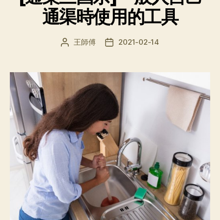
通渠時使用的工具
王師傅
2021-02-14
文
发
章
布
作
日
者
期