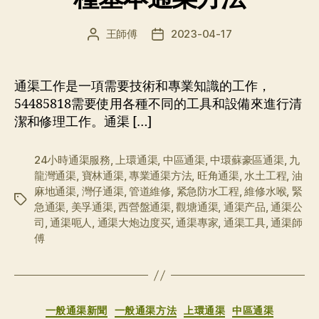
王師傅
2023-04-17
文
发
章
布
作
日
者
期
通渠工作是一項需要技術和專業知識的工作，
54485818需要使用各種不同的工具和設備來進行清
潔和修理工作。通渠 […]
24小時通渠服務
,
上環通渠
,
中區通渠
,
中環蘇豪區通渠
,
九
龍灣通渠
,
寶林通渠
,
專業通渠方法
,
旺角通渠
,
水土工程
,
油
麻地通渠
,
灣仔通渠
,
管道維修
,
紧急防水工程
,
維修水喉
,
緊
标
急通渠
,
美孚通渠
,
西營盤通渠
,
觀塘通渠
,
通渠产品
,
通渠公
签
司
,
通渠呃人
,
通渠大炮边度买
,
通渠專家
,
通渠工具
,
通渠師
傅
分
一般通渠新聞
一般通渠方法
上環通渠
中區通渠