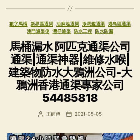
分
數字馬桶
新界區通渠
油麻地通渠
添馬艦通渠
港島區通渠
类
澳門通渠佬
灣仔通渠
防水工程
防水防漏
馬桶漏水 阿匹克通渠公司
通渠|通渠神器|維修水喉|
建築物防水大鴉洲公司-大
鴉洲香港通渠專家公司
54485818
王師傅
2021-05-05
文
发
章
布
作
日
者
期