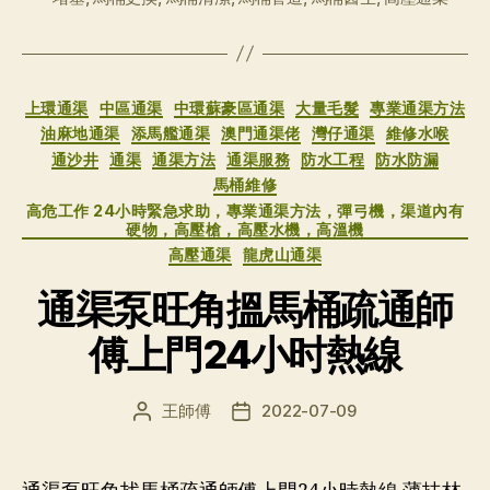
签
分
上環通渠
中區通渠
中環蘇豪區通渠
大量毛髮
專業通渠方法
类
油麻地通渠
添馬艦通渠
澳門通渠佬
灣仔通渠
維修水喉
通沙井
通渠
通渠方法
通渠服務
防水工程
防水防漏
馬桶維修
高危工作 24小時緊急求助，專業通渠方法，彈弓機，渠道內有
硬物，高壓槍，高壓水機，高溫機
高壓通渠
龍虎山通渠
通渠泵旺角搵馬桶疏通師
傅上門24小时熱線
王師傅
2022-07-09
文
发
章
布
作
日
者
期