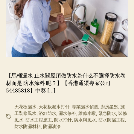
【馬桶漏水 止水閥屋頂做防水為什么不選擇防水卷
材而是 防水涂料 呢？】【香港通渠專家公司
54485818】中葵 […]
天花板漏水
,
天花板漏水打针
,
專業漏水侦测
,
廚房星盤
,
施
工裝修風水
,
浴缸防水
,
漏水修补
,
維修水喉
,
緊急防水
,
裝修
标
風水
,
防水工程施工
,
防水打針
,
防水與風水
,
防水防漏工程
,
签
防水防漏材料
,
防漏油漆