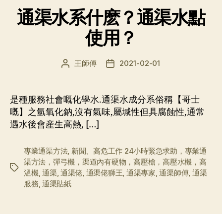
通渠水系什麽？通渠水點
使用？
王師傅
2021-02-01
文
发
章
布
作
日
者
期
是種服務社會嘅化學水.通渠水成分系俗稱【哥士
嘅】之氫氧化鈉,沒有氣味,屬堿性但具腐蝕性,通常
遇水後會産生高熱, […]
專業通渠方法
,
新聞、高危工作 24小時緊急求助，專業通
渠方法，彈弓機，渠道內有硬物，高壓槍，高壓水機，高
标
溫機
,
通渠
,
通渠佬
,
通渠佬獅王
,
通渠專家
,
通渠師傅
,
通渠
签
服務
,
通渠貼紙