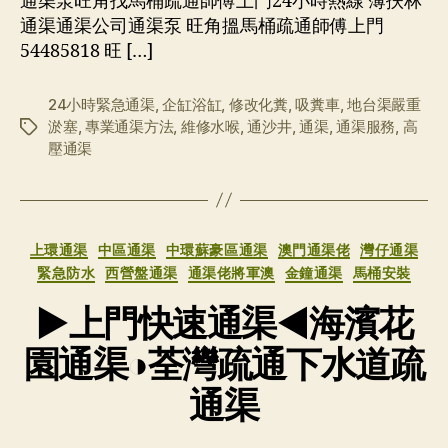
通渠泵旺角找馬桶疏通師傅上門24小時熱線 薄扶林
通渠通渠公司通渠泵 旺角搵馬桶疏通師傅上門
54485818 旺 […]
24小時緊急通渠
,
企缸浴缸
,
修改化糞
,
吸糞車
,
地台渠嚴重
淤塞
,
專業通渠方法
,
維修水喉
,
通沙井
,
通渠
,
通渠服務
,
高
标
壓通渠
签
分
上環通渠
中區通渠
中環蘇豪區通渠
澳門通渠佬
灣仔通渠
类
緊急防水
西營盤通渠
通渠佬將軍澳
金鐘通渠
馬桶安裝
▶上門快速通渠◀海濱花
園通渠◑荃灣疏通下水道疏
通渠