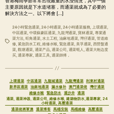
香港梅雨季節常常出現嚴重的水浸情況，其中一個
主要原因就是下水道堵塞，而通渠就成為了必要的
解決方法之一。以下將會 […]
24小時緊急通渠
,
24小時通渠
,
24小時通渠服務
,
上環通渠
,
中區通渠
,
中環蘇豪區通渠
,
九龍灣通渠
,
寶林通渠
,
專業通
渠方法
,
旺角通渠
,
水土工程
,
油麻地通渠
,
灣仔通渠
,
管道維
标
修
,
紧急防水工程
,
維修水喉
,
緊急通渠
,
美孚通渠
,
西營盤通
签
渠
,
觀塘通渠
,
通渠产品
,
通渠公司
,
通渠呃人
,
通渠大炮边度
买
,
通渠專家
,
通渠工具
,
通渠師傅，
分
上環通渠
中區通渠
九龍城通渠
九龍灣通渠
利東村通渠
类
新界區通渠
油麻地通渠
漏水修补
澳門通渠佬
灣仔通渠
維修水喉
緊急防水
通沙井
通渠
通渠, 通渠神器, 通渠公司, 維修水喉, 建築物防水,通渠專家, 24
小時通渠, 高壓通渠
通渠佬將軍澳
通渠博客
馬桶安裝
馬桶維修
高壓通渠