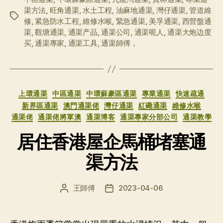
渠方法
,
旺角通渠
,
水土工程
,
油麻地通渠
,
灣仔通渠
,
管道維
标
修
,
紧急防水工程
,
維修水喉
,
緊急通渠
,
美孚通渠
,
西營盤通
签
渠
,
觀塘通渠
,
通渠产品
,
通渠公司
,
通渠呃人
,
通渠大炮边度
买
,
通渠專家
,
通渠工具
,
通渠師傅，
分
上環通渠
中區通渠
中環蘇豪區通渠
專業通渠
快速疏通
类
新界區通渠
澳門通渠佬
灣仔通渠
紅磡通渠
維修水喉
通渠佬
通渠佬將軍澳
通渠博客
通渠專家分部公司
通渠教學
居住香港屋企馬桶堵塞通
渠方法
王師傅
2023-04-06
文
发
章
布
作
日
者
期