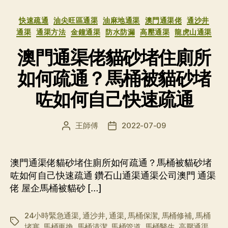
分
快速疏通
油尖旺區通渠
油麻地通渠
澳門通渠佬
通沙井
类
通渠
通渠方法
金鐘通渠
防水防漏
高壓通渠
龍虎山通渠
澳門通渠佬貓砂堵住廁所
如何疏通？馬桶被貓砂堵
咗如何自己快速疏通
王師傅
2022-07-09
文
发
章
布
作
日
者
期
澳門通渠佬貓砂堵住廁所如何疏通？馬桶被貓砂堵
咗如何自己快速疏通 鑽石山通渠通渠公司澳門 通渠
佬 屋企馬桶被貓砂 […]
24小時緊急通渠
,
通沙井
,
通渠
,
馬桶保潔
,
馬桶修補
,
馬桶
标
堵塞
,
馬桶更換
,
馬桶清潔
,
馬桶管道
,
馬桶醫生
,
高壓通渠