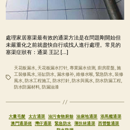
處理家居塞渠最有效的通渠方法是在問題剛開始但
未嚴重化之前就盡快自行或找人進行處理。常見的
塞渠症狀有：通渠 王記 […]
天花板漏水
,
天花板漏水打针
,
專業漏水侦测
,
廚房星盤
,
施
工裝修風水
,
浴缸防水
,
漏水修补
,
維修水喉
,
緊急防水
,
裝修
标
風水
,
防水工程施工
,
防水打針
,
防水與風水
,
防水防漏工程
,
签
防水防漏材料
,
防漏油漆
分
大量毛髮
太古通渠
油污食物廚餘
油麻地通渠
添馬艦通渠
类
澳門通渠佬
灣仔通渠
緊急防水
薄扶林通渠
西營盤通渠
防水防漏