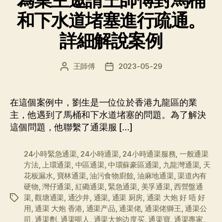
為業主邀請王師傅對馬桶
和下水道堵塞進行疏通。
詳細解說案例
王師傅
2023-05-29
文
发
章
布
作
日
者
期
在這個案例中，劉生是一位位於香港九龍區的業
主，他遇到了馬桶和下水道堵塞的問題。為了解決
這個問題，他聯繫了通渠服 […]
24小時緊急通渠
,
24小時通渠
,
24小時通渠服務
,
一般通渠
方法
,
上環通渠
,
中區通渠
,
中環蘇豪區通渠
,
九龍灣通渠
,
天
花板漏水
,
寶林通渠
,
油污食物廚餘
,
油麻地通渠
,
渠道內有
硬物
,
灣仔通渠
,
紅磡通渠
,
緊急通渠
,
美孚通渠
,
西營盤通
渠
,
觀塘通渠
,
通沙井
,
通渠
,
通渠 厨房
,
通渠 大炮 好 唔 好
标
用
,
通渠 大炮 香港
,
通渠产品
,
通渠佬
,
通渠佬獅王
,
通渠公
签
司
,
通渠劑
,
通渠呃人
,
通渠大炮边度买
,
通渠寶
,
通渠專家
,