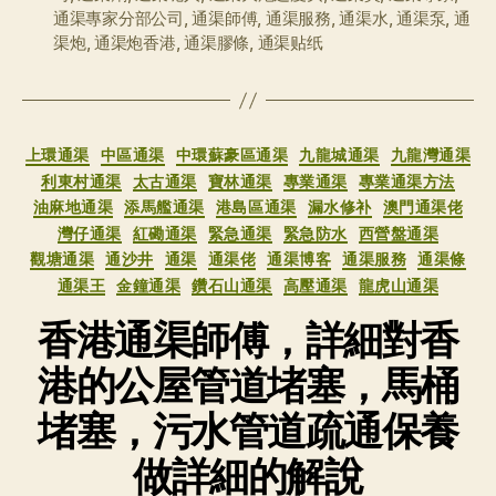
通渠專家分部公司
,
通渠師傅
,
通渠服務
,
通渠水
,
通渠泵
,
通
渠炮
,
通渠炮香港
,
通渠膠條
,
通渠贴纸
分
上環通渠
中區通渠
中環蘇豪區通渠
九龍城通渠
九龍灣通渠
类
利東村通渠
太古通渠
寶林通渠
專業通渠
專業通渠方法
油麻地通渠
添馬艦通渠
港島區通渠
漏水修补
澳門通渠佬
灣仔通渠
紅磡通渠
緊急通渠
緊急防水
西營盤通渠
觀塘通渠
通沙井
通渠
通渠佬
通渠博客
通渠服務
通渠條
通渠王
金鐘通渠
鑽石山通渠
高壓通渠
龍虎山通渠
香港通渠師傅，詳細對香
港的公屋管道堵塞，馬桶
堵塞，污水管道疏通保養
做詳細的解說