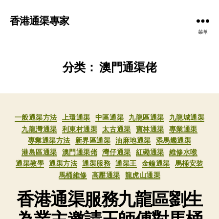
香港通渠專家
菜单
分类：
澳門通渠佬
分
一般通渠方法
上環通渠
中區通渠
九龍區通渠
九龍城通渠
类
九龍灣通渠
利東村通渠
太古通渠
寶林通渠
專業通渠
專業通渠方法
新界區通渠
油麻地通渠
添馬艦通渠
港島區通渠
澳門通渠佬
灣仔通渠
紅磡通渠
維修水喉
通渠教學
通渠方法
通渠服務
通渠王
金鐘通渠
馬桶安裝
馬桶維修
高壓通渠
龍虎山通渠
香港通渠服務九龍區劉生