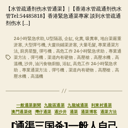
【水管疏通剂伤水管通渠】|【香港水管疏通剂伤水
管Tel:54485818】香港緊急通渠專家 談到水管疏通
剂伤水 […]
24小時緊急求助
,
U型隔器
,
企缸
,
化糞
,
吸糞車
,
地台渠嚴重
淤塞
,
大型彈弓機
,
大廈街鋪渠淤塞
,
大量毛髮
,
專業通渠方
法
,
廚房星盤
,
彈弓機，高危工作 24小時緊急求助，專業通
渠方法，彈弓機，渠道內有硬物，高壓槍，高壓水機，高
标
溫機
,
沙井
,
油污食物廚餘
,
浴缸
,
高危工作 24小時緊急求
签
助，專業通渠方法，彈弓機，渠道內有硬物，高壓槍，高
壓水機，高溫機
分
一般通渠新聞
九龍區通渠
九龍城通渠
利東村通渠
类
澳門通渠佬
灣仔通渠
通沙井
通渠
通渠博客
通渠方法
[通渠三国杀]一般人自己