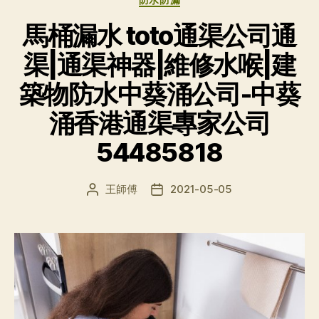
馬桶漏水 toto通渠公司通
渠|通渠神器|維修水喉|建
築物防水中葵涌公司-中葵
涌香港通渠專家公司
54485818
王師傅
2021-05-05
文
发
章
布
作
日
者
期