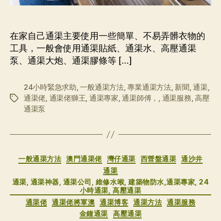
在家自己通渠主要使用一些簡單、不易弄髒衣物的
工具，一般會使用通渠貼紙、通渠水、高壓通渠
泵、通渠大炮、通渠膠條等 […]
24小時緊急求助
,
一般通渠方法
,
專業通渠方法
,
新聞
,
通渠
,
通渠佬
,
通渠佬獅王
,
通渠專家
,
通渠師傅，
,
通渠服務
,
高壓
标
通渠泵
签
分
一般通渠方法
澳門通渠佬
灣仔通渠
西營盤通渠
通沙井
类
通渠
通渠, 通渠神器, 通渠公司, 維修水喉, 建築物防水,通渠專家, 24
小時通渠, 高壓通渠
通渠佬
通渠佬將軍澳
通渠博客
通渠方法
通渠服務
金鐘通渠
高壓通渠