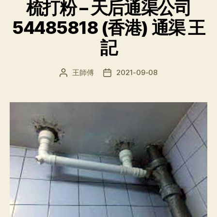
梳打粉 – 天后通渠公司
54485818 (香港) 通渠 王
記
王師傅
2021-09-08
文
发
章
布
作
日
者
期