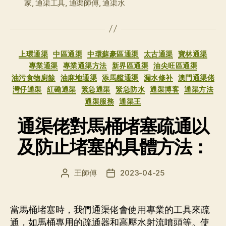
家
,
通渠工具
,
通渠師傅
,
通渠水
分
上環通渠
中區通渠
中環蘇豪區通渠
太古通渠
寶林通渠
类
專業通渠
專業通渠方法
新界區通渠
油尖旺區通渠
油污食物廚餘
油麻地通渠
添馬艦通渠
漏水修补
澳門通渠佬
灣仔通渠
紅磡通渠
緊急通渠
緊急防水
通渠博客
通渠方法
通渠服務
通渠王
通渠佬對馬桶堵塞疏通以
及防止堵塞的具體方法：
王師傅
2023-04-25
文
发
章
布
作
日
者
期
當馬桶堵塞時，我們通渠佬會使用專業的工具來疏
通，如馬桶專用的疏通器和高壓水射流噴頭等。使