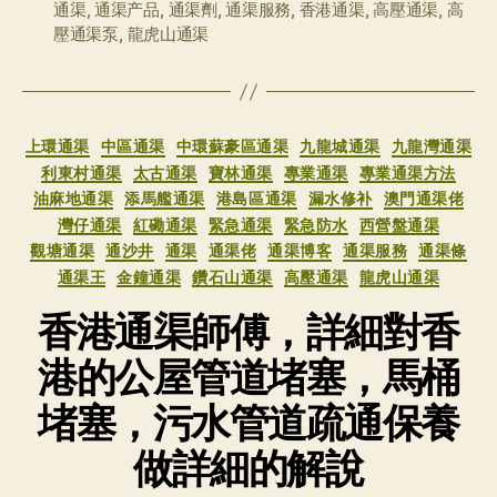
例
通渠
,
通渠产品
,
通渠劑
,
通渠服務
,
香港通渠
,
高壓通渠
,
高
签
壓通渠泵
,
龍虎山通渠
分
上環通渠
中區通渠
中環蘇豪區通渠
九龍城通渠
九龍灣通渠
类
利東村通渠
太古通渠
寶林通渠
專業通渠
專業通渠方法
油麻地通渠
添馬艦通渠
港島區通渠
漏水修补
澳門通渠佬
灣仔通渠
紅磡通渠
緊急通渠
緊急防水
西營盤通渠
觀塘通渠
通沙井
通渠
通渠佬
通渠博客
通渠服務
通渠條
通渠王
金鐘通渠
鑽石山通渠
高壓通渠
龍虎山通渠
香港通渠師傅，詳細對香
港的公屋管道堵塞，馬桶
堵塞，污水管道疏通保養
做詳細的解說