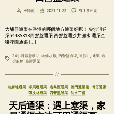
西
王師傅
2021-11-22
有 1 条评论
文
发
營
章
布
盤
作
日
通
者
期
大埔仔通渠在香港的哪個地方通渠好呢！ 尖沙咀通
渠
渠54485818西營盤通渠 西營盤通沙井漏水 通渠金
獅花園通渠 […]
24小時緊急求助
,
維修水喉
,
西營盤通渠
,
通沙井
,
通渠
,
通
标
渠服務
,
高壓通渠
签
分
油麻地通渠
添馬艦通渠
港島區通渠
澳門通渠佬
灣仔通渠
类
薄扶林通渠
西營盤通渠
防水工程
天后通渠：遇上塞渠，家