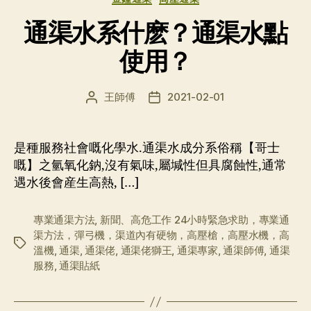
通渠水系什麽？通渠水點
使用？
王師傅
2021-02-01
文
发
章
布
作
日
者
期
是種服務社會嘅化學水.通渠水成分系俗稱【哥士
嘅】之氫氧化鈉,沒有氣味,屬堿性但具腐蝕性,通常
遇水後會産生高熱, […]
專業通渠方法
,
新聞、高危工作 24小時緊急求助，專業通
渠方法，彈弓機，渠道內有硬物，高壓槍，高壓水機，高
标
溫機
,
通渠
,
通渠佬
,
通渠佬獅王
,
通渠專家
,
通渠師傅
,
通渠
签
服務
,
通渠貼紙