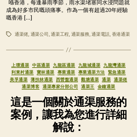
者
期
喺香港，每逢暴雨季節，雨水渠堵塞同水浸問題就
成為好多市民嘅頭痛事。作為一個有超過20年經驗
嘅香港 […]
通渠佬
,
通渠公司
,
通渠工程
,
通渠服務
,
通渠電話
,
香港通渠
标
签
分
上環通渠
中區通渠
九龍區通渠
九龍城通渠
九龍灣通渠
类
利東村通渠
寶林通渠
專業通渠
專業通渠方法
緊急通渠
美孚通渠
薄扶林通渠
西營盤通渠
觀塘通渠
通渠
通渠佬
通渠博客
通渠專家分部公司
通渠王
金鐘通渠
這是一個關於通渠服務的
案例，讓我為您進行詳細
解說：