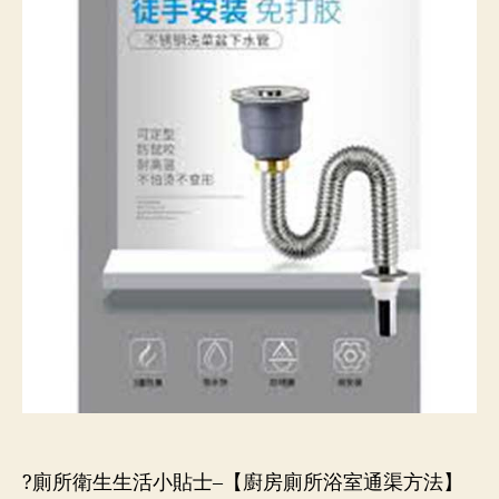
室
通
渠】
通
渠
新
方
法！
?廁所衛生生活小貼士–【廚房廁所浴室通渠方法】