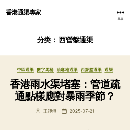
香港通渠專家
菜单
分类：
西營盤通渠
分
中區通渠
數字馬桶
油麻地通渠
西營盤通渠
通渠
类
香港雨水渠堵塞：管道疏
通點樣應對暴雨季節？
王師傅
2025-07-21
文
发
章
布
作
日