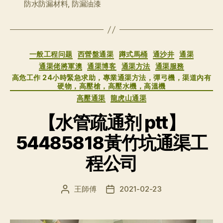
防水防漏材料
,
防漏油漆
分
一般工程问题
西營盤通渠
蹲式馬桶
通沙井
通渠
类
通渠佬將軍澳
通渠博客
通渠方法
通渠服務
高危工作 24小時緊急求助，專業通渠方法，彈弓機，渠道內有
硬物，高壓槍，高壓水機，高溫機
高壓通渠
龍虎山通渠
【水管疏通剂 ptt】
54485818黃竹坑通渠工
程公司
王師傅
2021-02-23
文
发
章
布
作
日
者
期