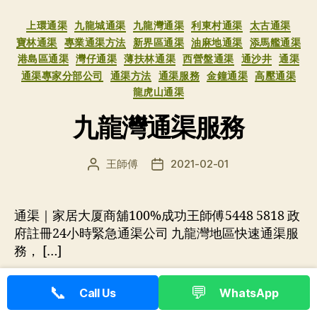
分
上環通渠
九龍城通渠
九龍灣通渠
利東村通渠
太古通渠
类
寶林通渠
專業通渠方法
新界區通渠
油麻地通渠
添馬艦通渠
港島區通渠
灣仔通渠
薄扶林通渠
西營盤通渠
通沙井
通渠
通渠專家分部公司
通渠方法
通渠服務
金鐘通渠
高壓通渠
龍虎山通渠
九龍灣通渠服務
王師傅
2021-02-01
文
发
章
布
作
日
者
期
通渠｜家居大厦商舖100%成功王師傅5448 5818 政
府註冊24小時緊急通渠公司 九龍灣地區快速通渠服
務， […]
24小時緊急通渠
,
一般通渠方法
,
九龍灣通渠
,
專業通渠方
📞
💬
Call Us
WhatsApp
法
,
通渠
,
通渠佬
,
通渠佬獅王
,
通渠專家
,
通渠師傅
,
通渠服
标