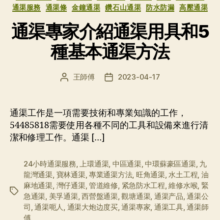
通渠服務
通渠條
金鐘通渠
鑽石山通渠
防水防漏
高壓通渠
通渠專家介紹通渠用具和5
種基本通渠方法
王師傅
2023-04-17
文
发
章
布
作
日
者
期
通渠工作是一項需要技術和專業知識的工作，
54485818需要使用各種不同的工具和設備來進行清
潔和修理工作。通渠 […]
24小時通渠服務
,
上環通渠
,
中區通渠
,
中環蘇豪區通渠
,
九
龍灣通渠
,
寶林通渠
,
專業通渠方法
,
旺角通渠
,
水土工程
,
油
麻地通渠
,
灣仔通渠
,
管道維修
,
紧急防水工程
,
維修水喉
,
緊
标
急通渠
,
美孚通渠
,
西營盤通渠
,
觀塘通渠
,
通渠产品
,
通渠公
签
司
,
通渠呃人
,
通渠大炮边度买
,
通渠專家
,
通渠工具
,
通渠師
傅