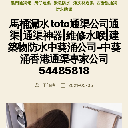
类
澳門通渠佬
灣仔通渠
緊急防水
薄扶林通渠
西營盤通渠
防水防漏
馬桶漏水 toto通渠公司通
渠|通渠神器|維修水喉|建
築物防水中葵涌公司-中葵
涌香港通渠專家公司
54485818
王師傅
2021-05-05
文
发
章
布
作
日
者
期