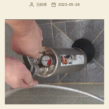
王師傅
2023-05-29
文
发
章
布
作
日
者
期