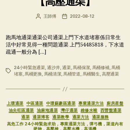
【高壓通渠】
王師傅
2022-08-12
文
发
章
布
作
日
者
期
跑馬地通渠通渠公司通渠上門下水道堵塞係日常生
活中好常見得一種問題通渠 上門54485818，下水道
疏通一般分為 […]
24小時緊急通渠
,
通沙井
,
通渠
,
馬桶保潔
,
馬桶修補
,
馬桶
标
堵塞
,
馬桶更換
,
馬桶清潔
,
馬桶管道
,
馬桶醫生
,
高壓通渠
签
分
上環通渠
中區通渠
中環蘇豪區通渠
專業通渠方法
廚房星盤
类
油尖旺區通渠
油麻地通渠
灣仔通渠
維修水喉
西營盤通渠
通渠
通渠博客
通渠教學
通渠方法
通渠服務
高危工作 24小時緊急求助，專業通渠方法，彈弓機，渠道內有
硬物，高壓槍，高壓水機，高溫機