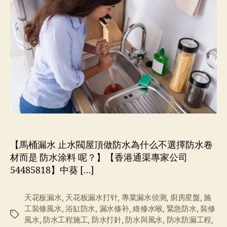
【馬桶漏水 止水閥屋頂做防水為什么不選擇防水卷
材而是 防水涂料 呢？】【香港通渠專家公司
54485818】中葵 […]
天花板漏水
,
天花板漏水打针
,
專業漏水侦测
,
廚房星盤
,
施
工裝修風水
,
浴缸防水
,
漏水修补
,
維修水喉
,
緊急防水
,
裝修
标
風水
,
防水工程施工
,
防水打針
,
防水與風水
,
防水防漏工程
,
签