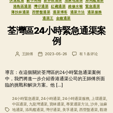
快速疏通
數字馬桶
新界區通渠
油麻地通渠
添馬艦通渠
港島區通渠
灣仔通渠
紅磡通渠
維修水喉
緊急通渠
薄扶林通渠
西營盤通渠
通渠博客
通渠方法
通渠服務
通渠王
金鐘通渠
荃灣區24小時緊急通渠案
例
荃
王師傅
2023-05-26
有 1 条评论
文
发
灣
章
布
區
作
日
24
者
期
導言：在這個關於荃灣區的24小時緊急通渠案例
小
中，我們將進一步介紹香港通渠公司的王師傅所面
時
臨的挑戰和解決方案。他 […]
緊
急
通
24小時緊急通渠
,
24小時通渠
,
24小時通渠服務
,
上環通渠
,
渠
中區通渠
,
九龍灣通渠
,
寶林通渠
,
專業通渠方法
,
沙井
,
油麻
案
地通渠
,
添馬艦通渠
,
灣仔通渠
,
美孚通渠
,
西營盤通渠
,
觀塘
标