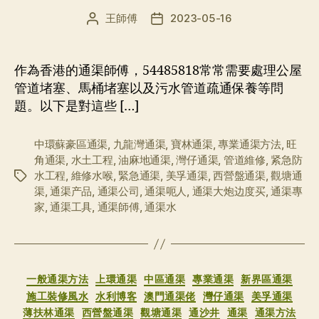
王師傅
2023-05-16
文
发
章
布
作
日
者
期
作為香港的通渠師傅，54485818常常需要處理公屋
管道堵塞、馬桶堵塞以及污水管道疏通保養等問
題。以下是對這些 […]
中環蘇豪區通渠
,
九龍灣通渠
,
寶林通渠
,
專業通渠方法
,
旺
角通渠
,
水土工程
,
油麻地通渠
,
灣仔通渠
,
管道維修
,
紧急防
水工程
,
維修水喉
,
緊急通渠
,
美孚通渠
,
西營盤通渠
,
觀塘通
标
渠
,
通渠产品
,
通渠公司
,
通渠呃人
,
通渠大炮边度买
,
通渠專
签
家
,
通渠工具
,
通渠師傅
,
通渠水
分
一般通渠方法
上環通渠
中區通渠
專業通渠
新界區通渠
类
施工裝修風水
水利博客
澳門通渠佬
灣仔通渠
美孚通渠
薄扶林通渠
西營盤通渠
觀塘通渠
通沙井
通渠
通渠方法