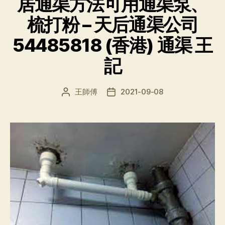
居通渠方法可用通渠泵、
梳打粉 – 天后通渠公司
54485818 (香港) 通渠 王
記
王師傅
2021-09-08
文
发
章
布
作
日
者
期