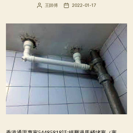
王師傅
2022-01-17
文
发
章
布
作
日
者
期
香港通渠專家54485818話:經歷過馬桶堵塞（塞