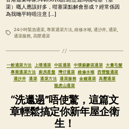
渠）嘅人應該好多，咁塞渠點解會形成？經常係因
為我哋平時唔注意 […]
24小時緊急通渠
,
專業通渠方法
,
維修水喉
,
通沙井
,
通渠
,
标
通渠服務
,
高壓通渠
签
分
一般通渠方法
上環通渠
中區通渠
中環蘇豪區通渠
大量毛髮
类
專業通渠方法
廚房星盤
灣仔通渠
維修水喉
西營盤通渠
通沙井
通渠
通渠方法
通渠服務
金鐘通渠
高壓通渠
龍虎山通渠
“洗邋遢”唔使驚，這篇文
章輕鬆搞定你新年屋企衛
生！