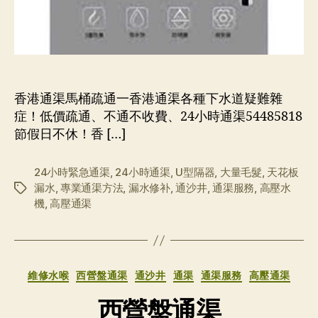
香港通渠馬桶疏通一香港通渠各種下水道疑難雜
症！低價疏通、不通不收費、24小時通渠54485818
節假日不休！香 […]
24小時緊急通渠
,
24小時通渠
,
U型隔器
,
大量毛髮
,
天花板
漏水
,
專業通渠方法
,
漏水修补
,
通沙井
,
通渠服務
,
高壓水
标
機
,
高壓通渠
签
分
維修水喉
西營盤通渠
通沙井
通渠
通渠服務
高壓通渠
类
西營盤通渠