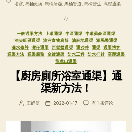
标
堵塞
,
馬桶更換
,
馬桶清潔
,
馬桶管道
,
馬桶醫生
,
高壓通渠
签
分
一般通渠方法
上環通渠
中區通渠
中環蘇豪區通渠
类
油尖旺區通渠
油污食物廚餘
油麻地通渠
添馬艦通渠
漏水修补
灣仔通渠
西營盤通渠
通沙井
通渠
通渠博客
通渠方法
通渠服務
金鐘通渠
防水工程
防水打針
高壓通渠
龍虎山通渠
【廚房廁所浴室通渠】通
渠新方法！
【廚
王師傅
2022-01-17
有 1 条评论
文
发
房
章
布
廁
作
日
所
者
期
浴