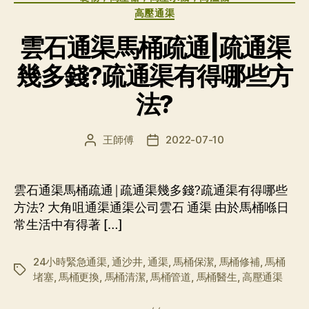
高壓通渠
雲石通渠馬桶疏通|疏通渠
幾多錢?疏通渠有得哪些方
法?
王師傅
2022-07-10
文
发
章
布
作
日
者
期
雲石通渠馬桶疏通|疏通渠幾多錢?疏通渠有得哪些
方法? 大角咀通渠通渠公司雲石 通渠 由於馬桶喺日
常生活中有得著 […]
24小時緊急通渠
,
通沙井
,
通渠
,
馬桶保潔
,
馬桶修補
,
馬桶
标
堵塞
,
馬桶更換
,
馬桶清潔
,
馬桶管道
,
馬桶醫生
,
高壓通渠
签