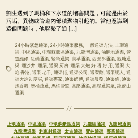
劉生遇到了馬桶和下水道的堵塞問題，可能是由於
污垢、異物或管道內部積聚物引起的。當他意識到
這個問題時，他聯繫了通 […]
24小時緊急通渠
,
24小時通渠服務
,
一般通渠方法
,
上環通
渠
,
中區通渠
,
中環蘇豪區通渠
,
九龍灣通渠
,
油麻地通渠
,
管
道維修
,
紅磡通渠
,
緊急通渠
,
美孚通渠
,
西營盤通渠
,
觀塘通
渠
,
通沙井
,
通渠
,
通渠 厨房
,
通渠 大炮 好 唔 好 用
,
通渠 大
标
炮 香港
,
通渠 老千
,
通渠佬
,
通渠公司
,
通渠劑
,
通渠呃人
,
通
签
渠大炮边度买
,
通渠專家
,
通渠師傅
,
通渠服務
,
通渠條
,
通渠
炮香港
,
馬桶疏通
,
馬桶管道
,
高壓通渠
,
高壓通渠泵
,
龍虎山
通渠
分
上環通渠
中區通渠
中環蘇豪區通渠
九龍區通渠
九龍城通渠
类
九龍灣通渠
利東村通渠
太古通渠
寶林通渠
專業通渠