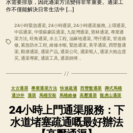
水需要排放，因此通渠方法變得非常重要。通渠工
作不僅能解決日常生活中 […]
24小時緊急通渠
,
24小時通渠
,
24小時通渠服務
,
上環通渠
,
中區通渠
,
中環蘇豪區通渠
,
九龍灣通渠
,
寶林通渠
,
專業通
渠方法
,
旺角通渠
,
水土工程
,
油麻地通渠
,
灣仔通渠
,
管道維
标
修
,
紧急防水工程
,
維修水喉
,
緊急通渠
,
美孚通渠
,
西營盤通
签
渠
,
觀塘通渠
,
通渠产品
,
通渠公司
,
通渠呃人
,
通渠大炮边度
买
,
通渠專家
,
通渠工具
,
通渠師傅，
分
太古通渠
專業通渠方法
快速疏通
西營盤通渠
蹲式馬桶
类
通沙井
通渠
馬桶安裝
馬桶維修
高壓通渠
龍虎山通渠
24小時上門通渠服務：下
水道堵塞疏通嘅最好辦法