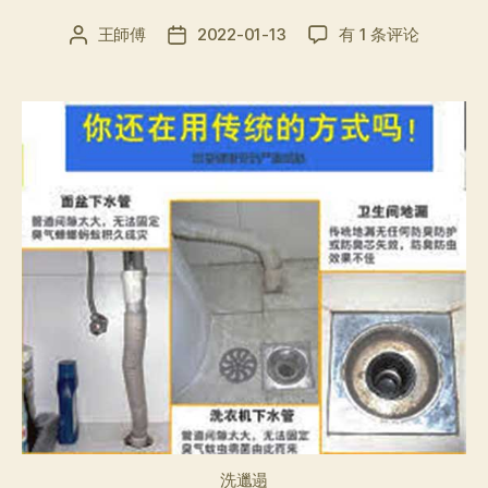
“洗
王師傅
2022-01-13
有 1 条评论
文
发
邋
章
布
遢”
作
日
唔
者
期
使
驚，
這
篇
文
章
輕
鬆
搞
定
你
新
年
屋
企
洗邋遢