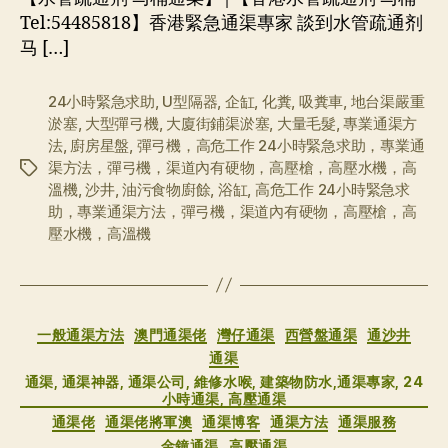
Tel:54485818】香港緊急通渠專家 談到水管疏通剂
马 […]
24小時緊急求助
,
U型隔器
,
企缸
,
化糞
,
吸糞車
,
地台渠嚴重
淤塞
,
大型彈弓機
,
大廈街鋪渠淤塞
,
大量毛髮
,
專業通渠方
法
,
廚房星盤
,
彈弓機，高危工作 24小時緊急求助，專業通
渠方法，彈弓機，渠道內有硬物，高壓槍，高壓水機，高
标
溫機
,
沙井
,
油污食物廚餘
,
浴缸
,
高危工作 24小時緊急求
签
助，專業通渠方法，彈弓機，渠道內有硬物，高壓槍，高
壓水機，高溫機
分
一般通渠方法
澳門通渠佬
灣仔通渠
西營盤通渠
通沙井
类
通渠
通渠, 通渠神器, 通渠公司, 維修水喉, 建築物防水,通渠專家, 24
小時通渠, 高壓通渠
通渠佬
通渠佬將軍澳
通渠博客
通渠方法
通渠服務
金鐘通渠
高壓通渠