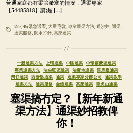
普通家庭都有渠管淤塞的情況，通渠專家
【54485818】講;是 […]
24小時緊急通渠
,
大量毛髮
,
專業通渠方法
,
通沙井
,
通渠
,
标
通渠服務
,
防水打針
,
高壓通渠
签
分
一般通渠方法
上環通渠
中區通渠
中環蘇豪區通渠
类
專業通渠方法
油尖旺區通渠
油麻地通渠
添馬艦通渠
灣仔通渠
西營盤通渠
通渠
通渠專家分部公司
通渠教學
通渠方法
通渠服務
金鐘通渠
高壓通渠
龍虎山通渠
塞渠搞冇定？【新年新通
渠方法】通渠妙招教俾
你！