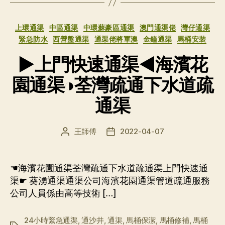
分
上環通渠
中區通渠
中環蘇豪區通渠
澳門通渠佬
灣仔通渠
类
緊急防水
西營盤通渠
通渠佬將軍澳
金鐘通渠
馬桶安裝
▶上門快速通渠◀海濱花
園通渠◑荃灣疏通下水道疏
通渠
王師傅
2022-04-07
文
发
章
布
作
日
者
期
☚海濱花園通渠荃灣疏通下水道疏通渠上門快速通
渠☛ 葵湧通渠通渠公司海濱花園通渠管道疏通服務
公司人員係由高等技術 […]
24小時緊急通渠
,
通沙井
,
通渠
,
馬桶保潔
,
馬桶修補
,
馬桶