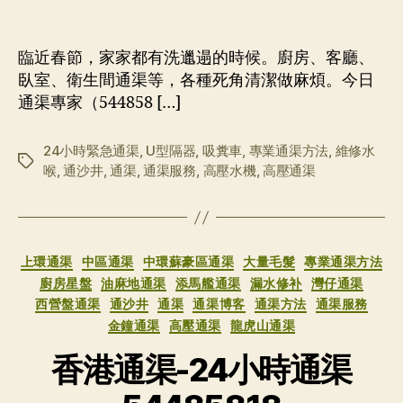
衛
生！
臨近春節，家家都有洗邋遢的時候。廚房、客廳、
臥室、衛生間通渠等，各種死角清潔做麻煩。今日
通渠專家（544858 […]
24小時緊急通渠
,
U型隔器
,
吸糞車
,
專業通渠方法
,
維修水
标
喉
,
通沙井
,
通渠
,
通渠服務
,
高壓水機
,
高壓通渠
签
分
上環通渠
中區通渠
中環蘇豪區通渠
大量毛髮
專業通渠方法
类
廚房星盤
油麻地通渠
添馬艦通渠
漏水修补
灣仔通渠
西營盤通渠
通沙井
通渠
通渠博客
通渠方法
通渠服務
金鐘通渠
高壓通渠
龍虎山通渠
香港通渠-24小時通渠