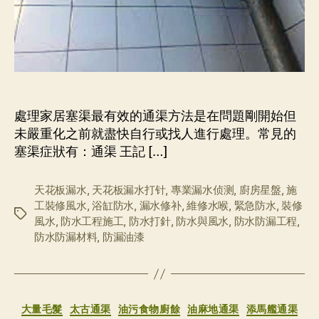
處理家居塞渠最有效的通渠方法是在問題剛開始但
未嚴重化之前就盡快自行或找人進行處理。常見的
塞渠症狀有：通渠 王記 […]
天花板漏水
,
天花板漏水打针
,
專業漏水侦测
,
廚房星盤
,
施
工裝修風水
,
浴缸防水
,
漏水修补
,
維修水喉
,
緊急防水
,
裝修
标
風水
,
防水工程施工
,
防水打針
,
防水與風水
,
防水防漏工程
,
签
防水防漏材料
,
防漏油漆
分
大量毛髮
太古通渠
油污食物廚餘
油麻地通渠
添馬艦通渠