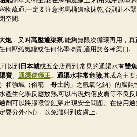
貼紙
簡單又衛生,貼在馬桶邊緣上,利用氣壓原理,
塞物疏通.一定要注意將馬桶邊緣抹乾,否則貼不
閉空間.
大炮
，又叫
高壓通渠泵
,能夠無限次循環再用，真
任何壓縮氣罐或任何化學物質,適用於各種渠口.
,
可以到
日本城
或五金店買到,常見的通渠水有
雙
渠寶
、
通渠佬獅王
。
通渠水非常危險
,其成為主
）和強堿（俗稱「
哥士的
」之氫氧化鈉）的腐蝕
水產生化學反應放熱,可以出現灼傷皮膚等不良反
通劑可以將膠喉管蝕穿,出現安全問題。在使用通
定要分外小心，以免濺射到皮膚上.