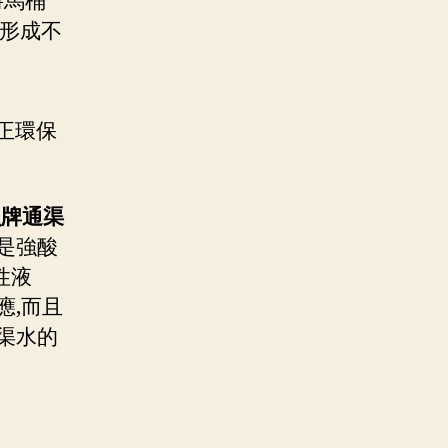
將馬桶
緊形成不
正環保
魚牌通渠
要是強酸
性液
應,而且
渠水的