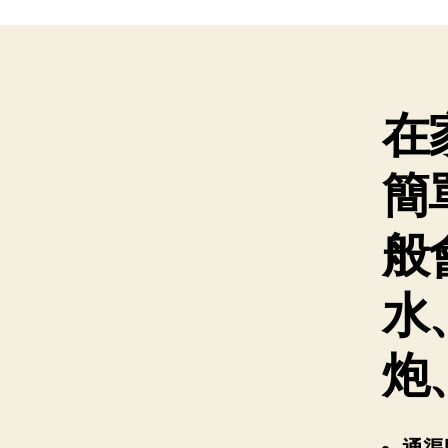
在
簡
般
水
炮