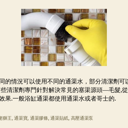
同的情況可以使用不同的通渠水，部分清潔劑可
有些清潔劑專門針對解決常見的塞渠源頭—毛髮,
效果.一般浴缸通渠都使用通渠水或者哥士的.
佬獅王
,
通渠寶
,
通渠膠條
,
通渠貼紙
,
高壓通渠泵