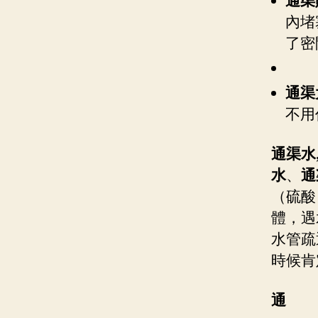
通渠
內堵
了密
通渠
不用
通渠水
水
、
通
（硫酸
體，遇
水管疏
時候肯
通