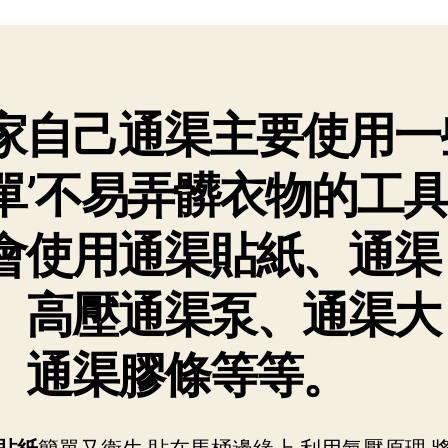
者
期
家自己通渠主要使用一
單’不易弄髒衣物的工具
會使用通渠貼紙、通渠
、高壓通渠泵、通渠大
、
通渠膠條
等等。