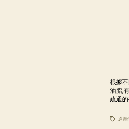
根據不
油脂,
疏通的
通渠
标
签