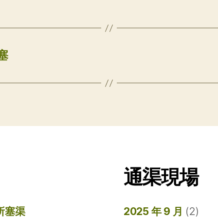
塞
通渠現場
所塞渠
2025 年 9 月
(2)