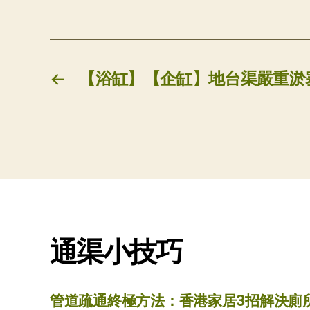
←
【浴缸】【企缸】地台渠嚴重淤
通渠小技巧
管道疏通終極方法：香港家居3招解決廁