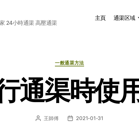
主頁
通渠区域
家 24小時通渠 高壓通渠
分
一般通渠方法
类
行通渠時使
王師傅
2021-01-31
文
发
章
布
作
日