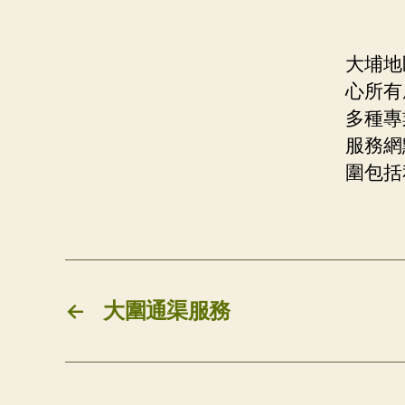
大埔地
心所有
多種專
服務網
圍包括
←
大圍通渠服務