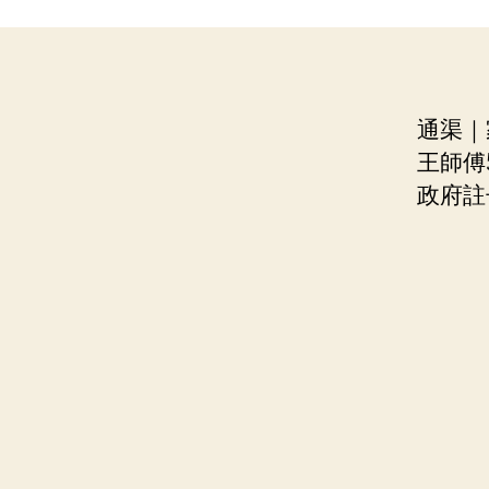
通渠｜
王師傅5
政府註