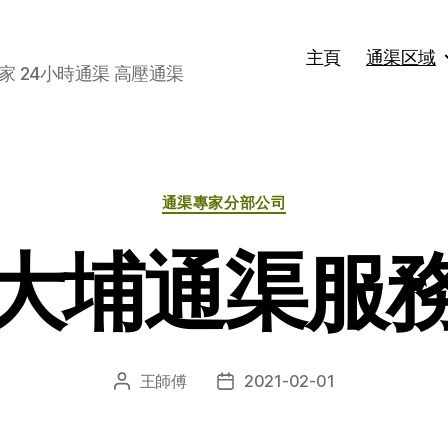
主頁
通渠区域
家 24小時通渠 高壓通渠
分
通渠專家分部公司
类
大埔通渠服
王師傅
2021-02-01
文
发
章
布
作
日