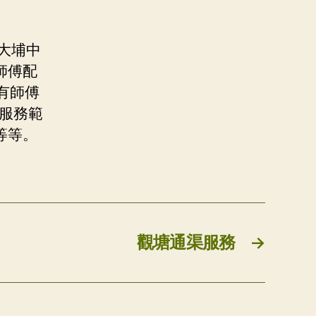
大埔中
師傅配
有師傅
，服務範
等等。
觀塘通渠服務
→