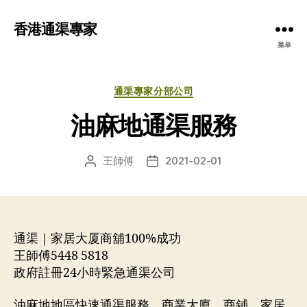
香港通渠專家
菜单
分
通渠專家分部公司
类
油麻地通渠服務
王師傅
2021-02-01
文
发
章
布
作
日
者
期
通渠｜家居大厦商舖100%成功
王師傅5448 5818
政府註冊24小時緊急通渠公司
油麻地地區快速通渠服務，商業大廈、商鋪、家居