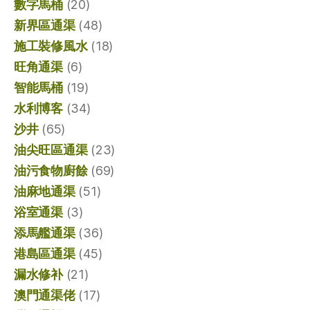
數字馬桶
(20)
新界區通渠
(48)
施工裝修風水
(18)
旺角通渠
(6)
智能馬桶
(19)
水利博客
(34)
沙井
(65)
油尖旺區通渠
(23)
油污食物廚餘
(69)
油麻地通渠
(51)
浴室通渠
(3)
添馬艦通渠
(36)
港島區通渠
(45)
漏水修补
(21)
澳門通渠佬
(17)