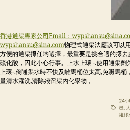
香港通渠專家公司Email：
wypshansu@sina.c
wypshansu@sina.com
物理式通渠法應該可以
方便的通渠揼任均選擇，最重要是挑合適的揼去
硫化酸，因此小心行事。上水上環 -.使用通渠劑
上環-.倒通渠水時不快及離馬桶位太高,免濺馬桶 
量清水灌洗,清除殘留渠內化學物 。
24
機
,
标
維修
签