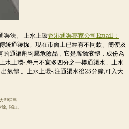
通渠法。 上水上環
香港通渠專家公司Email：
傳統通渠揼。現在市面上已經有不同款、簡便及
有的通渠劑均屬危險品，它是腐蝕液體，成份為
。上水上環-.每用不宜多四分之一樽通渠水。上水
出氣體 。上水上環-.注通渠水後25分鐘,可入大
大型彈弓
廚餘
,
浴缸
,