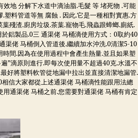
效地 分解下水道中滴油脂.毛髮 等 堵死物 .可能
.塑料管道等無 腐蝕 . 因此.它是一種相對實惠.方
葉殘渣.廚房垃圾.茶葉.寵物毛.飛蟲跟蟑螂.廁紙.
鋁製品.0三 通渠佬 马桶滴使用方式：0取約40
佬 马桶倒入管道後.繼續加水沖洗.0清潔5-10
使用時間.因為在使用過程中會產生熱量.並且如果塑
遍”滴原則進行.即每次使用量不超過40克.水溫不
際上.最好將塑料軟管從地漏中拉出並直接清潔地漏管.
0相信大家都從上述通渠佬 马桶滴性能跟用法總
使用通渠佬 马桶之前.您需要對通渠佬 马桶有肯定