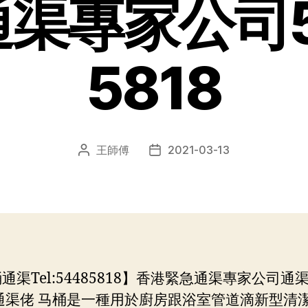
渠專家公司5
5818
王師傅
2021-03-13
文
发
章
布
作
日
者
期
渠Tel:54485818】香港緊急通渠專家公司通
通渠佬 马桶是一種用於廚房跟浴室管道滴新型清潔工