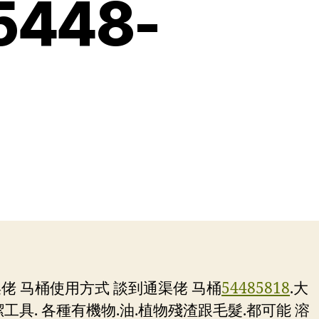
448-
渠佬 马桶使用方式 談到通渠佬 马桶
54485818
.大
具. 各種有機物.油.植物殘渣跟毛髮.都可能 溶