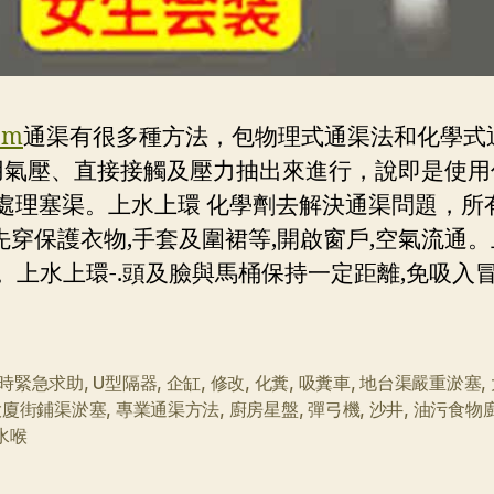
om
通渠有很多種方法，包物理式通渠法和化學式
用氣壓、直接接觸及壓力抽出來進行，說即是使用
處理塞渠。上水上環 化學劑去解決通渠問題，所
先穿保護衣物,手套及圍裙等,開啟窗戶,空氣流通
。上水上環-.頭及臉與馬桶保持一定距離,免吸入冒
小時緊急求助
,
U型隔器
,
企缸
,
修改
,
化糞
,
吸糞車
,
地台渠嚴重淤塞
,
大廈街鋪渠淤塞
,
專業通渠方法
,
廚房星盤
,
彈弓機
,
沙井
,
油污食物
水喉