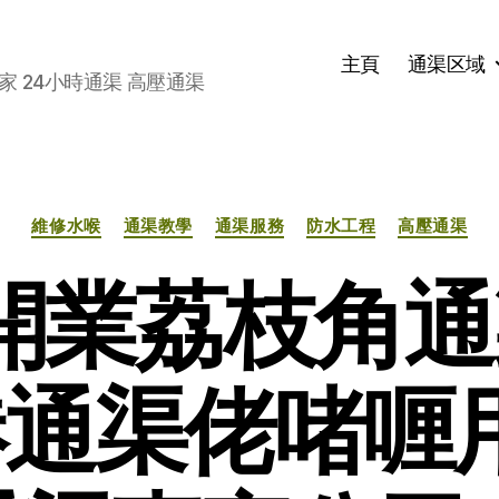
主頁
通渠区域
家 24小時通渠 高壓通渠
分
維修水喉
通渠教學
通渠服務
防水工程
高壓通渠
类
1開業荔枝角
通渠佬啫喱