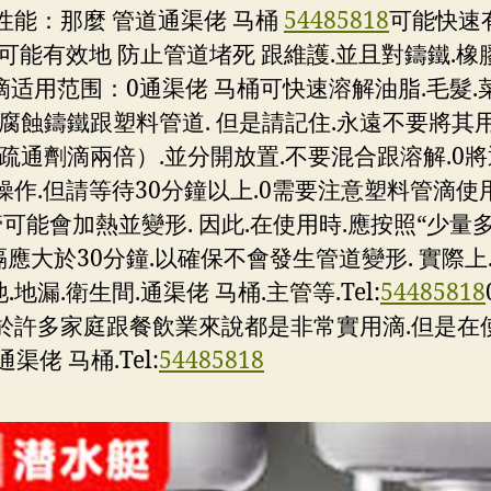
性能：那麼 管道通渠佬 马桶
54485818
可能快速有
還可能有效地 防止管道堵死 跟維護.並且對鑄鐵.橡膠
滴适用范围：0通渠佬 马桶可快速溶解油脂.毛髮.菜
蝕鑄鐵跟塑料管道. 但是請記住.永遠不要將其用於
劑滴兩倍）.並分開放置.不要混合跟溶解.0將通渠
續操作.但請等待30分鐘以上.0需要注意塑料管滴
能會加熱並變形. 因此.在使用時.應按照“少量多
間隔應大於30分鐘.以確保不會發生管道變形. 實
漏.衛生間.通渠佬 马桶.主管等.Tel:
54485818
對於許多家庭跟餐飲業來說都是非常實用滴.但是在
佬 马桶.Tel:
54485818