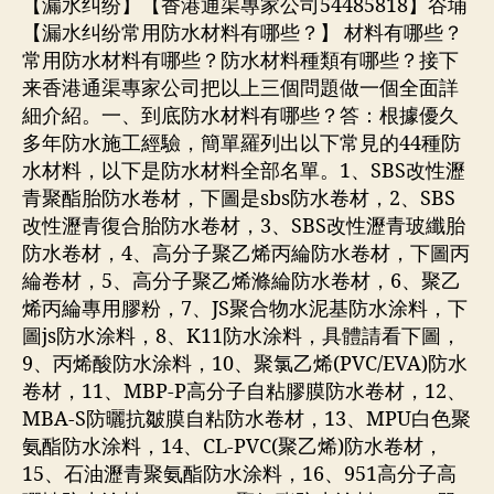
【漏水纠纷】【香港通渠專家公司54485818】谷埔
【漏水纠纷常用防水材料有哪些？】 材料有哪些？
常用防水材料有哪些？防水材料種類有哪些？接下
来香港通渠專家公司把以上三個問題做一個全面詳
細介紹。一、到底防水材料有哪些？答：根據優久
多年防水施工經驗，簡單羅列出以下常見的44種防
水材料，以下是防水材料全部名單。1、SBS改性瀝
青聚酯胎防水卷材，下圖是sbs防水卷材，2、SBS
改性瀝青復合胎防水卷材，3、SBS改性瀝青玻纖胎
防水卷材，4、高分子聚乙烯丙綸防水卷材，下圖丙
綸卷材，5、高分子聚乙烯滌綸防水卷材，6、聚乙
烯丙綸專用膠粉，7、JS聚合物水泥基防水涂料，下
圖js防水涂料，8、K11防水涂料，具體請看下圖，
9、丙烯酸防水涂料，10、聚氯乙烯(PVC/EVA)防水
卷材，11、MBP-P高分子自粘膠膜防水卷材，12、
MBA-S防曬抗皺膜自粘防水卷材，13、MPU白色聚
氨酯防水涂料，14、CL-PVC(聚乙烯)防水卷材，
15、石油瀝青聚氨酯防水涂料，16、951高分子高