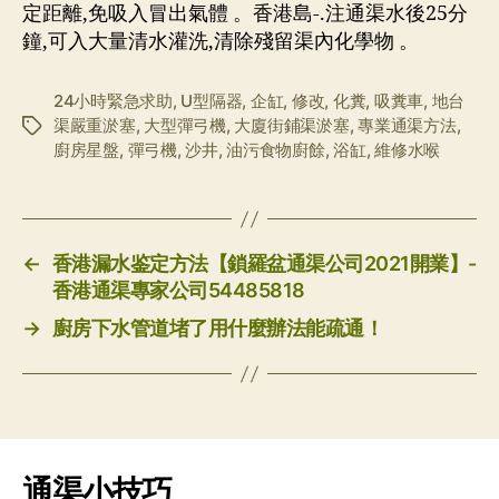
定距離,免吸入冒出氣體 。香港島-.注通渠水後25分
鐘,可入大量清水灌洗,清除殘留渠內化學物 。
24小時緊急求助
,
U型隔器
,
企缸
,
修改
,
化糞
,
吸糞車
,
地台
渠嚴重淤塞
,
大型彈弓機
,
大廈街鋪渠淤塞
,
專業通渠方法
,
标
廚房星盤
,
彈弓機
,
沙井
,
油污食物廚餘
,
浴缸
,
維修水喉
签
←
香港漏水鉴定方法【鎖羅盆通渠公司2021開業】-
香港通渠專家公司54485818
→
廚房下水管道堵了用什麼辦法能疏通！
通渠小技巧