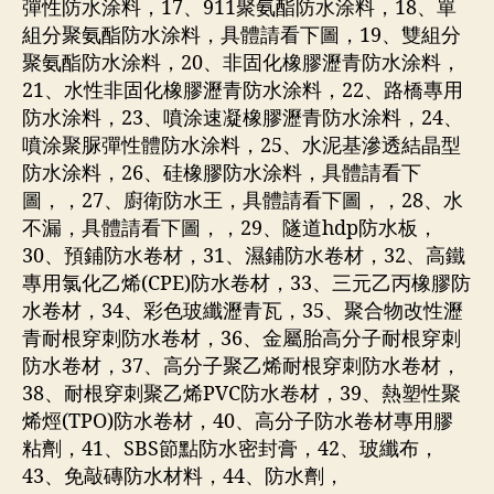
彈性防水涂料，17、911聚氨酯防水涂料，18、單
組分聚氨酯防水涂料，具體請看下圖，19、雙組分
聚氨酯防水涂料，20、非固化橡膠瀝青防水涂料，
21、水性非固化橡膠瀝青防水涂料，22、路橋專用
防水涂料，23、噴涂速凝橡膠瀝青防水涂料，24、
噴涂聚脲彈性體防水涂料，25、水泥基滲透結晶型
防水涂料，26、硅橡膠防水涂料，具體請看下
圖，，27、廚衛防水王，具體請看下圖，，28、水
不漏，具體請看下圖，，29、隧道hdp防水板，
30、預鋪防水卷材，31、濕鋪防水卷材，32、高鐵
專用氯化乙烯(CPE)防水卷材，33、三元乙丙橡膠防
水卷材，34、彩色玻纖瀝青瓦，35、聚合物改性瀝
青耐根穿刺防水卷材，36、金屬胎高分子耐根穿刺
防水卷材，37、高分子聚乙烯耐根穿刺防水卷材，
38、耐根穿刺聚乙烯PVC防水卷材，39、熱塑性聚
烯烴(TPO)防水卷材，40、高分子防水卷材專用膠
粘劑，41、SBS節點防水密封膏，42、玻纖布，
43、免敲磚防水材料，44、防水劑，