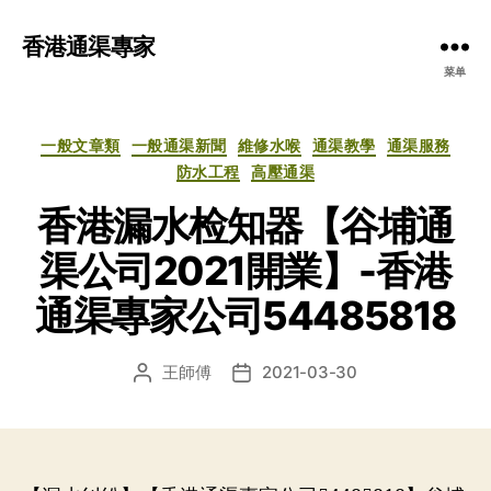
香港通渠專家
菜单
分
一般文章類
一般通渠新聞
維修水喉
通渠教學
通渠服務
类
防水工程
高壓通渠
香港漏水检知器【谷埔通
渠公司2021開業】-香港
通渠專家公司54485818
王師傅
2021-03-30
文
发
章
布
作
日
者
期