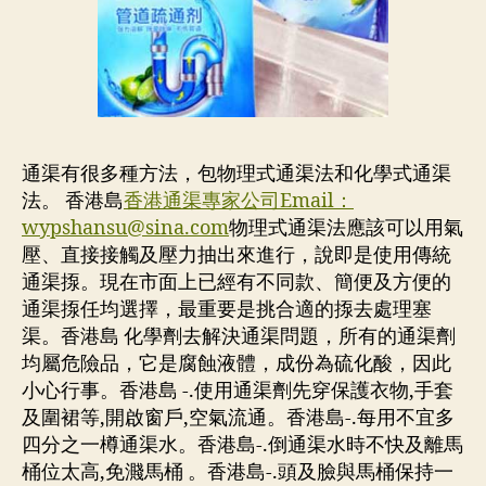
通渠有很多種方法，包物理式通渠法和化學式通渠
法。 香港島
香港通渠專家公司Email：
wypshansu@sina.com
物理式通渠法應該可以用氣
壓、直接接觸及壓力抽出來進行，說即是使用傳統
通渠揼。現在市面上已經有不同款、簡便及方便的
通渠揼任均選擇，最重要是挑合適的揼去處理塞
渠。香港島 化學劑去解決通渠問題，所有的通渠劑
均屬危險品，它是腐蝕液體，成份為硫化酸，因此
小心行事。香港島 -.使用通渠劑先穿保護衣物,手套
及圍裙等,開啟窗戶,空氣流通。香港島-.每用不宜多
四分之一樽通渠水。香港島-.倒通渠水時不快及離馬
桶位太高,免濺馬桶 。香港島-.頭及臉與馬桶保持一