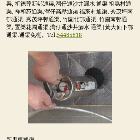
渠, 祈德尊新邨通渠,灣仔通沙井漏水 通渠 祖堯村通
渠, 祥和苑通渠,灣仔高壓通渠 福來村通渠, 秀茂坪南
邨通渠, 秀茂坪邨通渠, 竹園北邨通渠, 竹園南邨通
渠, 置樂花園通渠,灣仔通沙井漏水 通渠|黃大仙下邨
通渠.通渠免棚。Tel:
54485818
新界東通渠