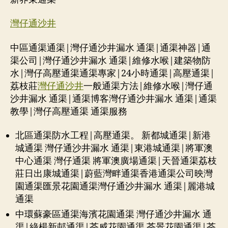
灣仔通沙井
中區通渠通渠|灣仔通沙井漏水 通渠|通渠神器|通
渠公司|灣仔通沙井漏水 通渠|維修水喉|建築物防
水|灣仔高壓通渠通渠專家|24小時通渠|高壓通渠|
荔枝莊
灣仔通沙井
一般通渠方法|維修水喉|灣仔通
沙井漏水 通渠|通渠博客灣仔通沙井漏水 通渠|通渠
教學|灣仔高壓通渠 通渠服務
北區通渠防水工程|高壓通渠。 新都城通渠|新港
城通渠 灣仔通沙井漏水 通渠|東港城通渠|將軍澳
中心通渠 灣仔通渠 將軍澳廣場通渠|天晉通渠荔枝
莊日出康城通渠|蔚藍灣畔通渠香港通渠公司映灣
園通渠匯景花園通渠灣仔通沙井漏水 通渠|麗港城
通渠
中環蘇豪區通渠海濱花園通渠 灣仔通沙井漏水 通
渠|綠楊新邨通渠|荃威花園通渠 荃景花園通渠|荃