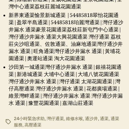
灣中心通渠荔枝莊麗城花園通渠
新界東通渠愉景新城通渠 |54485818翠怡花園通
渠|盈翠半島通渠|54485818珀麗灣通渠|灣仔通沙
井漏水 通渠豪景花園通渠荔枝莊新屯門中心通渠|
灣仔通沙井漏水 通渠大興花園通渠 灣仔通渠 荔枝
莊尖沙咀通渠、佐敦通渠、油麻地通渠灣仔通沙井
漏水 通渠|旺角通渠灣仔通沙井漏水 通渠|黃埔花
園通渠|奧運站通渠 淘大花園通渠
沙田第一城通渠灣仔通沙井漏水 通渠|銀禧花園通
渠|新港城通渠 大埔中心通渠|大埔八號花園通渠
灣仔通沙井漏水 通渠|灣仔通渠 太湖花園通渠|灣
仔高壓通渠 灣仔通沙井漏水 通渠|花都廣場通渠|
維景灣畔通渠|灣仔通沙井漏水 通渠 灣仔通沙井漏
水 通渠|豫豐花園通渠|嘉湖山莊通渠
24小時緊急求助
,
灣仔通渠
,
維修水喉
,
通沙井
,
通渠
,
通渠
标
服務
,
高壓通渠
签