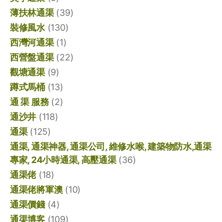
薄扶林通渠
(39)
裝修風水
(130)
西灣河通渠
(1)
西營盤通渠
(22)
觀塘通渠
(9)
蹲式馬桶
(13)
通 渠 服務
(2)
通沙井
(118)
通渠
(125)
通渠, 通渠神器, 通渠公司, 維修水喉, 建築物防水,通渠
專家, 24小時通渠, 高壓通渠
(36)
通渠佬
(18)
通渠佬將軍澳
(10)
通渠價錢
(4)
通渠博客
(109)