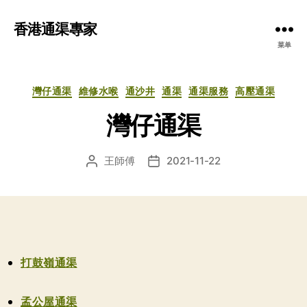
香港通渠專家
菜单
分
灣仔通渠
維修水喉
通沙井
通渠
通渠服務
高壓通渠
类
灣仔通渠
王師傅
2021-11-22
文
发
章
布
作
日
者
期
打鼓嶺通渠
孟公屋通渠