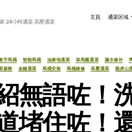
主頁
通渠区域
家 24小時通渠 高壓通渠
分
數字馬桶
智能馬桶
油麻地通渠
添馬艦通渠
漏水修补
类
渠服務
金鐘通渠
馬桶安裝
馬桶維修
高壓通渠
龍虎山
紹無語咗！
道堵住咗！