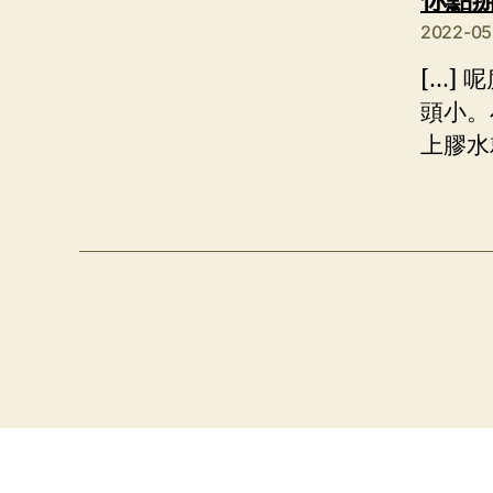
2022-0
[…]
頭小。
上膠水