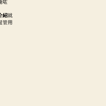
淹咗
介紹
就
挺管用