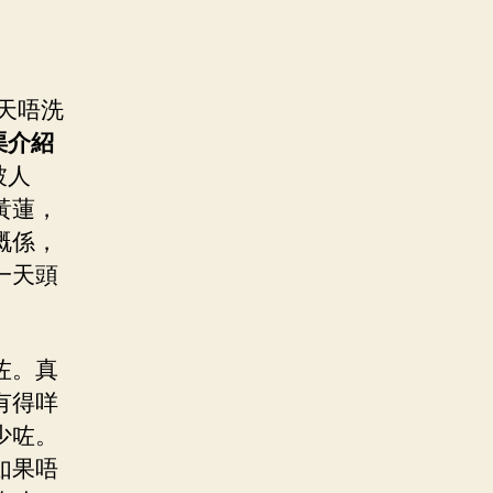
天唔洗
渠介紹
被人
黃蓮，
嘅係，
一天頭
咗。真
有得咩
少咗。
如果唔