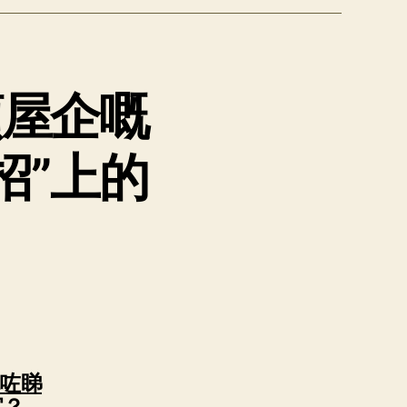
頭屋企嘅
招”上的
咗睇
说：
宜？