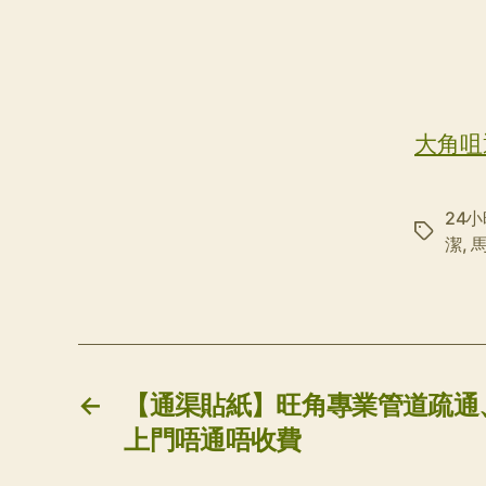
大角咀
24
标
潔
,
签
←
【通渠貼紙】旺角專業管道疏通
上門唔通唔收費