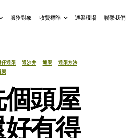
服務對象
收費標準
通渠現場
聯繫我們
灣仔通渠
通沙井
通渠
通渠方法
通渠
洗個頭屋
還好有得