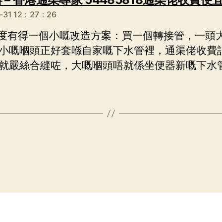
5-31 12：27：26
 呢度有得一個小嘅改造方案：買一個轉接管，一頭
小嘅嗰頭正好套喺自家嘅下水管裡，通渠佬收費
就嚴絲合縫咗，大嘅嗰頭唔就係坐便器新嘅下水管 