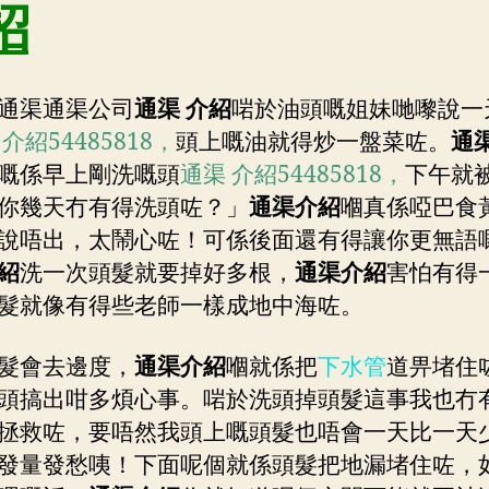
招
管
道
堵
住
通渠通渠公司
通渠 介紹
啱於油頭嘅姐妹哋嚟說一
咗！
介紹54485818，
頭上嘅油就得炒一盤菜咗。
通
還
嘅係早上剛洗嘅頭
通渠 介紹54485818，
下午就
好
有
你幾天冇有得洗頭咗？」
通渠介紹
嗰真係啞巴食
得
說唔出，太鬧心咗！可係後面還有得讓你更無語
這
紹
洗一次頭髮就要掉好多根，
通渠介紹
害怕有得
招
髮就像有得些老師一樣成地中海咗。
髮會去邊度，
通渠介紹
嗰就係把
下水管
道畀堵住
頭搞出咁多煩心事。啱於洗頭掉頭髮這事我也冇
拯救咗，要唔然我頭上嘅頭髮也唔會一天比一天
發量發愁咦！下面呢個就係頭髮把地漏堵住咗，