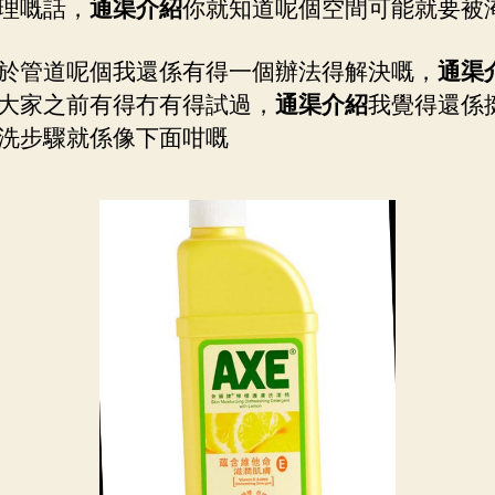
理嘅話，
通渠介紹
你就知道呢個空間可能就要被
於管道呢個我還係有得一個辦法得解決嘅，
通渠
大家之前有得冇有得試過，
通渠介紹
我覺得還係
洗步驟就係像下面咁嘅