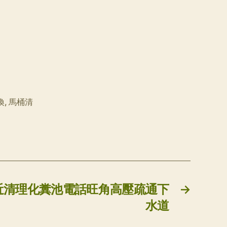
換
,
馬桶清
近清理化糞池電話旺角高壓疏通下
→
水道