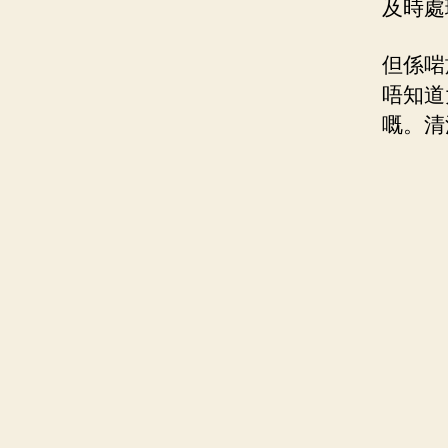
及時處
但係啱
唔知道
嘅。清