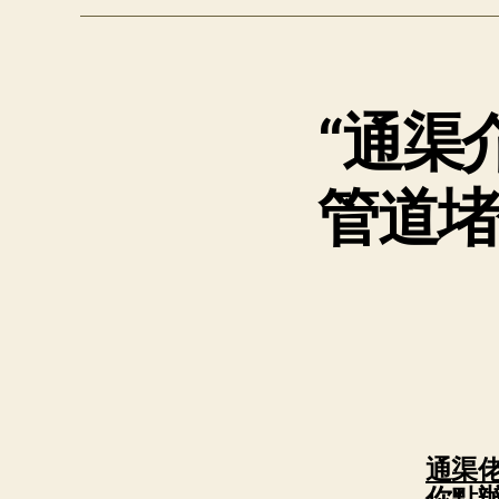
“通渠
管道堵
通渠
你點辦