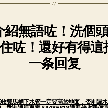
介紹無語咗！洗個
住咗！還好有得這
一条回复
佬收費馬桶下水管一定要高於地面，否則漏水
 – 香港通渠專家 54485818通渠佬收費便