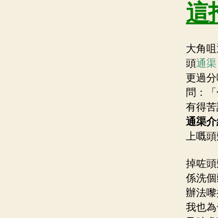
這
大角咀
頭
通渠 
更過分
問：「
有得苦
通渠介
上嘅頭
掉咗頭
係洗個
辦法嚟
我也為