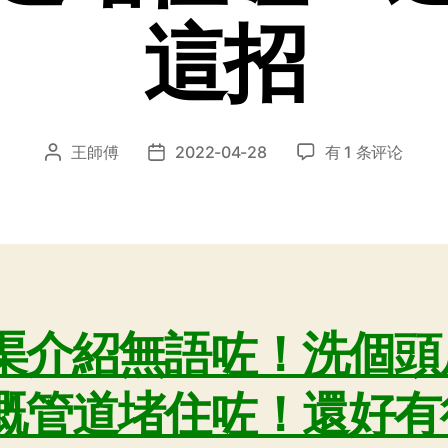
這招
通
王師傅
2022-04-28
有 1 条评论
文
发
渠
章
布
介
作
日
紹
者
期
無
語
咗！
洗
渠介紹無語咗！洗個頭
個
頭
屋
嘅管道堵住咗！還好有
企
嘅