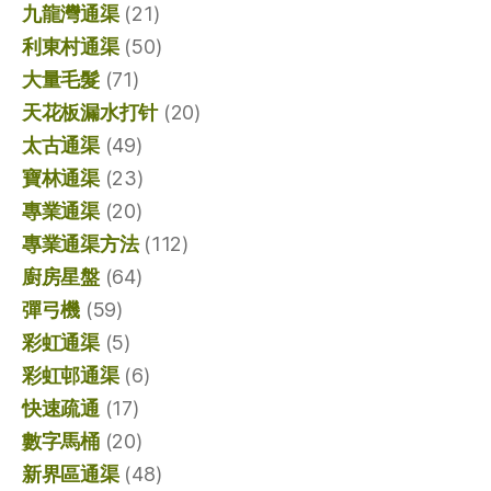
九龍灣通渠
(21)
利東村通渠
(50)
大量毛髮
(71)
天花板漏水打针
(20)
太古通渠
(49)
寶林通渠
(23)
專業通渠
(20)
專業通渠方法
(112)
廚房星盤
(64)
彈弓機
(59)
彩虹通渠
(5)
彩虹邨通渠
(6)
快速疏通
(17)
數字馬桶
(20)
新界區通渠
(48)