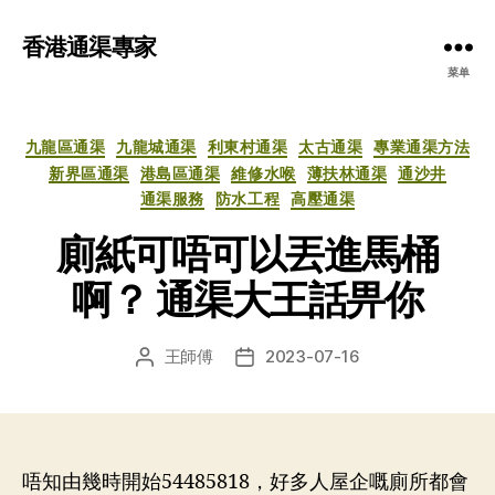
香港通渠專家
菜单
分
九龍區通渠
九龍城通渠
利東村通渠
太古通渠
專業通渠方法
类
新界區通渠
港島區通渠
維修水喉
薄扶林通渠
通沙井
通渠服務
防水工程
高壓通渠
廁紙可唔可以丟進馬桶
啊？ 通渠大王話畀你
王師傅
2023-07-16
文
发
章
布
作
日
者
期
唔知由幾時開始54485818，好多人屋企嘅廁所都會