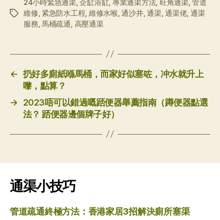
24小時緊急通渠
,
企缸浴缸
,
專業通渠方法
,
旺角通渠
,
管道
維修
,
紧急防水工程
,
維修水喉
,
通沙井
,
通渠
,
通渠佬
,
通渠
标
服務
,
馬桶疏通
,
高壓通渠
签
←
扔好多廁紙喺馬桶，而家好似塞咗，冲水就升上
嚟，點算？
→
2023唔可以錯過嘅踎便器舉薦指南（蹲便器點選
法？ 踎便器邊個牌子好）
通渠小技巧
管道疏通終極方法：香港家居3招解決廁所塞渠