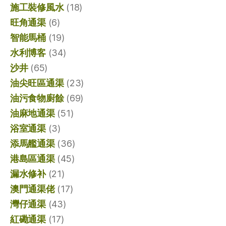
施工裝修風水
(18)
旺角通渠
(6)
智能馬桶
(19)
水利博客
(34)
沙井
(65)
油尖旺區通渠
(23)
油污食物廚餘
(69)
油麻地通渠
(51)
浴室通渠
(3)
添馬艦通渠
(36)
港島區通渠
(45)
漏水修补
(21)
澳門通渠佬
(17)
灣仔通渠
(43)
紅磡通渠
(17)