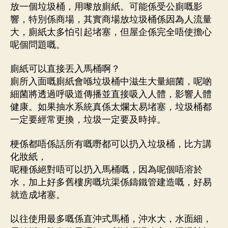
放一個垃圾桶，用嚟放廁紙。可能係受公廁嘅影
響，特別係商場，其實商場放垃圾桶係因為人流量
大，廁紙太多怕引起堵塞，但屋企係完全唔使擔心
呢個問題嘅。
廁紙可以直接丟入馬桶啊？
廁所入面嘅廁紙會喺垃圾桶中滋生大量細菌，呢啲
細菌將透過呼吸道傳播並直接吸入人體，影響人體
健康。如果抽水系統真係太爛太易堵塞，垃圾桶都
一定要經常更換，垃圾一定要及時掉。
梗係都唔係話所有嘅嘢都可以扔入垃圾桶，比方講
化妝紙，
呢種係絕對唔可以扔入馬桶嘅，因為呢個唔溶於
水，加上好多舊樓房嘅坑渠係鑄鐵管建造嘅，好易
就造成堵塞。
以往使用最多嘅係直沖式馬桶，沖水大，水面細，