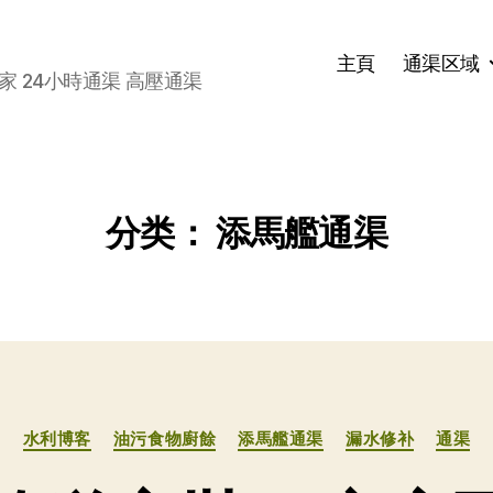
主頁
通渠区域
家 24小時通渠 高壓通渠
分类：
添馬艦通渠
分
水利博客
油污食物廚餘
添馬艦通渠
漏水修补
通渠
类