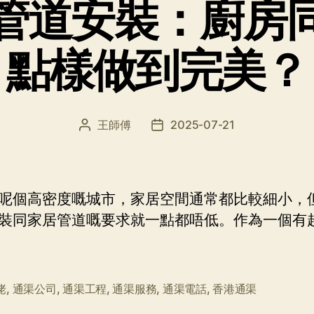
管道安裝：廚房
點樣做到完美？
王師傅
2025-07-21
文
发
章
布
作
日
者
期
呢個高密度嘅城市，家居空間通常都比較細小，
裝同家居管道嘅要求就一點都唔低。作為一個有
佬
,
通渠公司
,
通渠工程
,
通渠服務
,
通渠電話
,
香港通渠