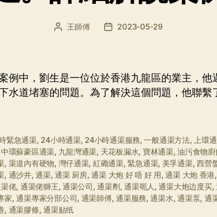
王師傅
2023-05-29
文
发
章
布
作
日
者
期
案例中，劉生是一位位於香港九龍區的業主，他
下水道堵塞的問題。為了解決這個問題，他聯繫
小時緊急通渠
,
24小時通渠
,
24小時通渠服務
,
一般通渠方法
,
上環通
,
中環蘇豪區通渠
,
九龍灣通渠
,
天花板漏水
,
寶林通渠
,
油污食物廚
渠
,
渠道內有硬物
,
灣仔通渠
,
紅磡通渠
,
緊急通渠
,
美孚通渠
,
西營
渠
,
通沙井
,
通渠
,
通渠 厨房
,
通渠 大炮 好 唔 好 用
,
通渠 大炮 香港
通渠佬
,
通渠佬獅王
,
通渠公司
,
通渠劑
,
通渠呃人
,
通渠大炮边度买
,
專家
,
通渠專家分部公司
,
通渠師傅
,
通渠服務
,
通渠水
,
通渠泵
,
通
港
,
通渠膠條
,
通渠贴纸