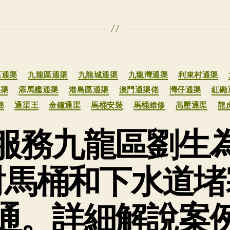
分
區通渠
九龍區通渠
九龍城通渠
九龍灣通渠
利東村通渠
类
通渠
添馬艦通渠
港島區通渠
澳門通渠佬
灣仔通渠
紅磡
務
通渠王
金鐘通渠
馬桶安裝
馬桶維修
高壓通渠
龍
服務九龍區劉生
對馬桶和下水道堵
通。詳細解說案