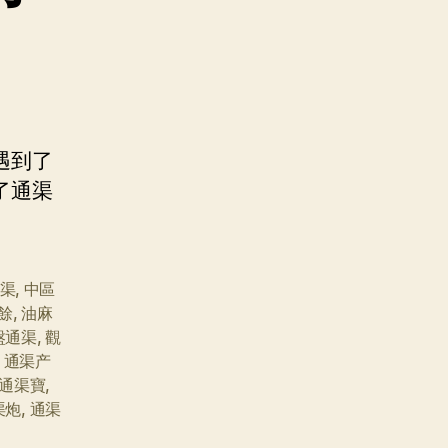
遇到了
了通渠
渠
,
中區
餘
,
油麻
盤通渠
,
觀
,
通渠产
通渠寶
,
渠炮
,
通渠