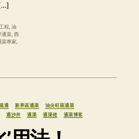
…]
工程
,
油
孚通渠
,
西
通渠專家
,
疏通
新界區通渠
油尖旺區通渠
水
通沙井
通渠
通渠佬
通渠博客
’用法！