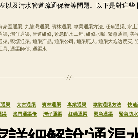
塞以及污水管道疏通保養等問題。以下是對這些 [
蘇豪區通渠
,
九龍灣通渠
,
寶林通渠
,
專業通渠方法
,
旺角通渠
,
水土
通渠
,
灣仔通渠
,
管道維修
,
紧急防水工程
,
維修水喉
,
緊急通渠
,
美
通渠
,
觀塘通渠
,
通渠产品
,
通渠公司
,
通渠呃人
,
通渠大炮边度买
,
工具
,
通渠師傅
,
通渠水
分
區通渠
太古通渠
寶林通渠
專業通渠
專業通渠方法
快速
类
通渠
澳門通渠佬
灣仔通渠
紅磡通渠
緊急通渠
緊急防
家詳細解說’通渠水