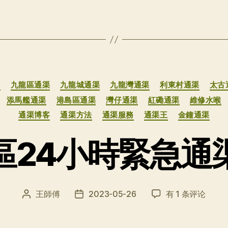
分
渠
九龍區通渠
九龍城通渠
九龍灣通渠
利東村通渠
太古
类
添馬艦通渠
港島區通渠
灣仔通渠
紅磡通渠
維修水喉
通渠博客
通渠方法
通渠服務
通渠王
金鐘通渠
區24小時緊急通
荃
王師傅
2023-05-26
有 1 条评论
文
发
灣
章
布
區
作
日