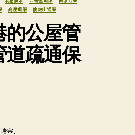
緊急防水
西營盤通渠
觀塘通渠
渠
高壓通渠
龍虎山通渠
港的公屋管
管道疏通保
道堵塞、