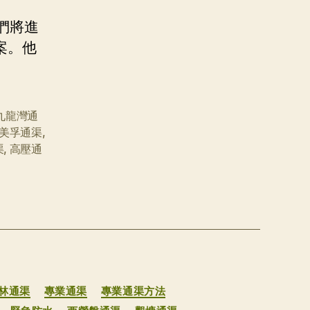
們將進
案。他
九龍灣通
美孚通渠
,
渠
,
高壓通
林通渠
專業通渠
專業通渠方法