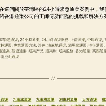
24
者
期
小
在這個關於荃灣區的24小時緊急通渠案例中，我
時
紹香港通渠公司的王師傅所面臨的挑戰和解決方
緊
急
通
渠
小時緊急通渠
,
24小時通渠
,
24小時通渠服務
,
上環通渠
,
中區通渠
,
案
寶林通渠
,
專業通渠方法
,
沙井
,
油麻地通渠
,
添馬艦通渠
,
灣仔通渠
,
例
盤通渠
,
觀塘通渠
,
通渠产品
,
通渠劑
,
通渠服務
,
香港通渠
,
高壓通
,
龍虎山通渠
分
區通渠
九龍城通渠
九龍灣通渠
利東村通渠
太古通渠
寶
类