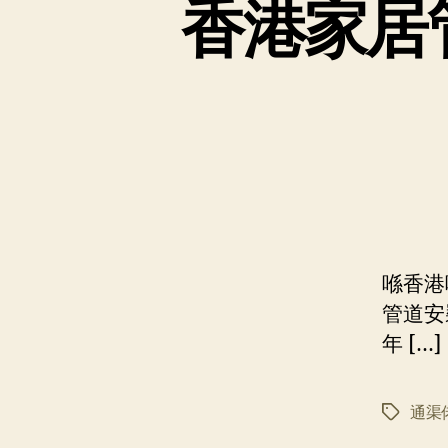
香港家居
喺香港
管道安
年 […]
通渠
标
签