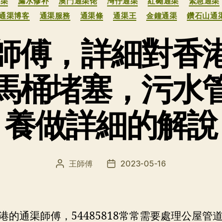
通渠
漏水修补
澳門通渠佬
灣仔通渠
紅磡通渠
緊急通渠
通渠博客
通渠服務
通渠條
通渠王
金鐘通渠
鑽石山通
師傅，詳細對香
馬桶堵塞，污水
養做詳細的解說
王師傅
2023-05-16
文
发
章
布
作
日
者
期
港的通渠師傅，54485818常常需要處理公屋管