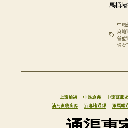
馬桶堵
中環
麻地
标
營盤
签
通渠
上環通渠
中區通渠
中環蘇豪
油污食物廚餘
油麻地通渠
添馬艦
通渠專