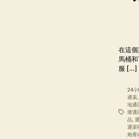
在這個
馬桶和
服 […]
24
通渠
地通
塘通
标
品
,
签
通渠
炮香