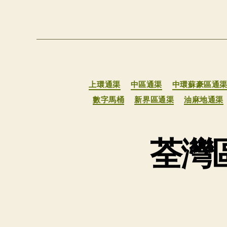
上環通渠
中區通渠
中環蘇豪區通
數字馬桶
新界區通渠
油麻地通渠
荃灣